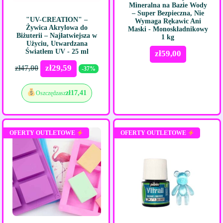
Mineralna na Bazie Wody
– Super Bezpieczna, Nie
"UV-CREATION" –
Wymaga Rękawic Ani
Żywica Akrylowa do
Maski - Monoskładnikowy
Biżuterii – Najłatwiejsza w
1 kg
Użyciu, Utwardzana
Światłem UV - 25 ml
zł
59,00
zł
29,59
zł
47,00
-37%
zł
17,41
Oszczędzasz
OFERTY OUTLETOWE
OFERTY OUTLETOWE