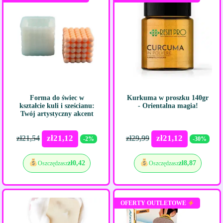
Forma do świec w
Kurkuma w proszku 140gr
kształcie kuli i sześcianu:
- Orientalna magia!
Twój artystyczny akcent
zł
21,12
zł
21,12
zł
21,54
zł
29,99
-2%
-30%
zł
0,42
zł
8,87
Oszczędzasz
Oszczędzasz
OFERTY OUTLETOWE