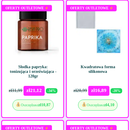
OFERTY OUTLETOWE
OFERTY OUTLETOWE
Słodka papryka:
Kwadratowa forma
tonizująca i orzeźwiająca -
silikonowa
120gr
zł
21,12
zł
16,89
zł
31,99
zł
20,99
-34%
-20%
zł
10,87
zł
4,10
Oszczędzasz
Oszczędzasz
OFERTY OUTLETOWE
OFERTY OUTLETOWE