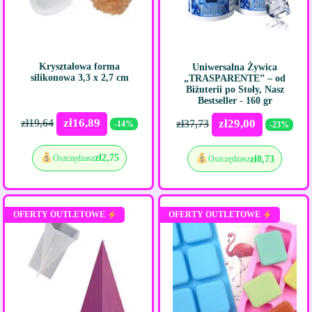
Kryształowa forma
Uniwersalna Żywica
silikonowa 3,3 x 2,7 cm
„TRASPARENTE” – od
Biżuterii po Stoły, Nasz
Bestseller - 160 gr
zł
16,89
zł
19,64
zł
29,00
zł
37,73
-14%
-23%
zł
2,75
Oszczędzasz
zł
8,73
Oszczędzasz
OFERTY OUTLETOWE
OFERTY OUTLETOWE