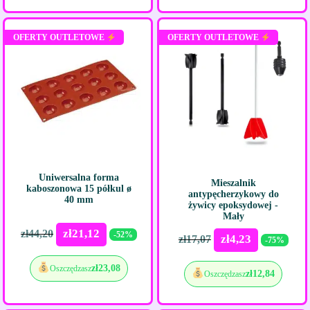
OFERTY OUTLETOWE
OFERTY OUTLETOWE
Uniwersalna forma
Mieszalnik
kaboszonowa 15 półkul ø
antypęcherzykowy do
40 mm
żywicy epoksydowej -
Mały
zł
21,12
zł
44,20
-52%
zł
4,23
zł
17,07
-75%
zł
23,08
Oszczędzasz
zł
12,84
Oszczędzasz