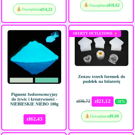
zł
18,62
Oszczędzasz
zł
14,22
Oszczędzasz
OFERTY OUTLETOWE
Zestaw trzech foremek do
pudełek na biżuterię
Pigment fosforescencyjny
do żywic i kreatywności -
zł
21,12
zł
30,72
-31%
NIEBIESKIE NIEBO 100g
zł
9,60
Oszczędzasz
zł
62,43