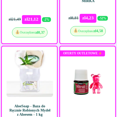
MIRKA
zł
4,23
zł
8,81
-52%
zł
21,12
zł
21,49
-2%
zł
4,58
Oszczędzasz
zł
0,37
Oszczędzasz
OFERTY OUTLETOWE
AloeSoap - Baza do
Ręcznie Robionych Mydeł
z Aloesem - 1 kg