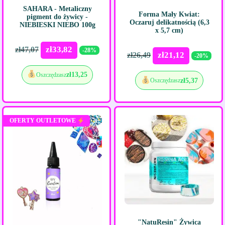
SAHARA - Metaliczny
Forma Mały Kwiat:
pigment do żywicy -
Oczaruj delikatnością (6,3
NIEBIESKI NIEBO 100g
x 5,7 cm)
zł
33,82
zł
47,07
-28%
zł
21,12
zł
26,49
-20%
zł
13,25
Oszczędzasz
zł
5,37
Oszczędzasz
OFERTY OUTLETOWE
"NatuResin" Żywica