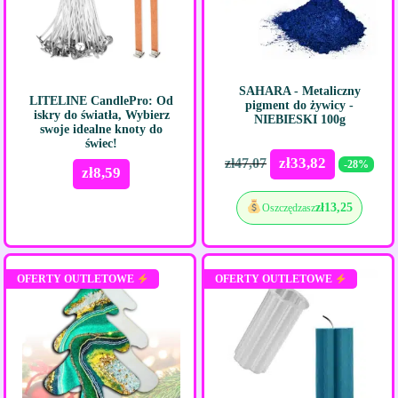
SAHARA - Metaliczny
LITELINE CandlePro: Od
pigment do żywicy -
iskry do światła, Wybierz
NIEBIESKI 100g
swoje idealne knoty do
świec!
zł
33,82
zł
47,07
-28%
zł
8,59
zł
13,25
Oszczędzasz
OFERTY OUTLETOWE
OFERTY OUTLETOWE