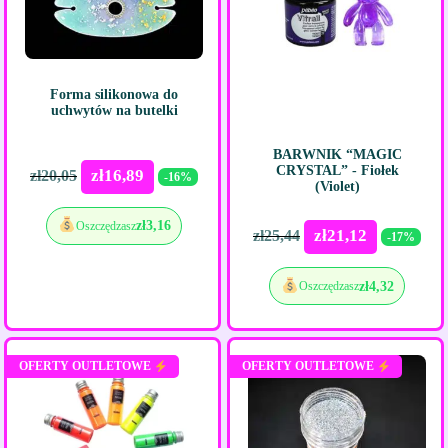
Forma silikonowa do
uchwytów na butelki
BARWNIK “MAGIC
CRYSTAL” - Fiołek
zł
16,89
zł
20,05
-16%
(Violet)
zł
3,16
Oszczędzasz
zł
21,12
zł
25,44
-17%
zł
4,32
Oszczędzasz
OFERTY OUTLETOWE
OFERTY OUTLETOWE