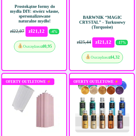
Prostokątne formy do
mydła DIY: stwórz własne,
spersonalizowane
BARWNIK “MAGIC
naturalne mydło!
CRYSTAL” - Turkusowy
(Turquoise)
zł
21,12
zł
22,07
-4%
zł
21,12
zł
25,44
-17%
zł
0,95
Oszczędzasz
zł
4,32
Oszczędzasz
OFERTY OUTLETOWE
OFERTY OUTLETOWE