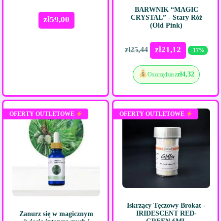
BARWNIK “MAGIC
CRYSTAL” - Stary Róż
zł
59,00
(Old Pink)
zł
21,12
zł
25,44
-17%
zł
4,32
Oszczędzasz
OFERTY OUTLETOWE
OFERTY OUTLETOWE
Iskrzący Tęczowy Brokat -
IRIDESCENT RED-
Zanurz się w magicznym