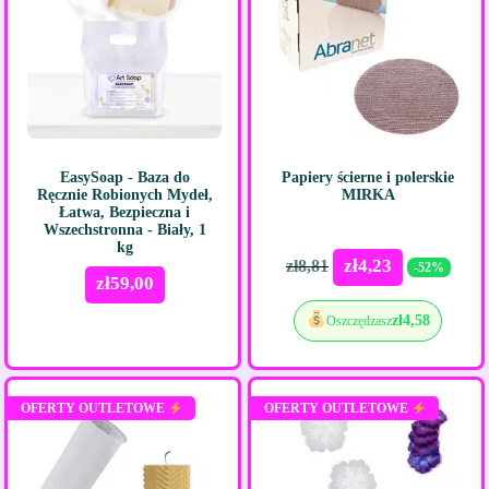
EasySoap - Baza do
Papiery ścierne i polerskie
Ręcznie Robionych Mydeł,
MIRKA
Łatwa, Bezpieczna i
Wszechstronna - Biały, 1
kg
zł
4,23
zł
8,81
-52%
zł
59,00
zł
4,58
Oszczędzasz
OFERTY OUTLETOWE
OFERTY OUTLETOWE