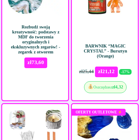
Rozbudź swoją
kreatywność: podstawy z
MDF do tworzenia
oryginalnych i
BARWNIK “MAGIC
ekskluzywnych zegarów! -
CRYSTAL” - Bursztyn
zegarek z otworem
(Orange)
zł
73,60
zł
21,12
zł
25,44
-17%
zł
4,32
Oszczędzasz
OFERTY OUTLETOWE