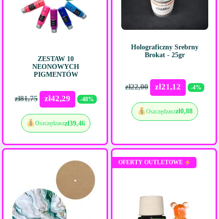
Holograficzny Srebrny
Brokat - 25gr
ZESTAW 10
NEONOWYCH
PIGMENTÓW
zł
21,12
zł
22,00
-4%
zł
42,29
zł
81,75
-48%
zł
0,88
Oszczędzasz
zł
39,46
Oszczędzasz
OFERTY OUTLETOWE