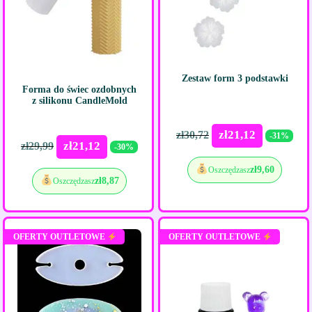
Zestaw form 3 podstawki
Forma do świec ozdobnych
z silikonu CandleMold
zł
21,12
zł
30,72
-31%
zł
21,12
zł
29,99
-30%
zł
9,60
Oszczędzasz
zł
8,87
Oszczędzasz
OFERTY OUTLETOWE
OFERTY OUTLETOWE