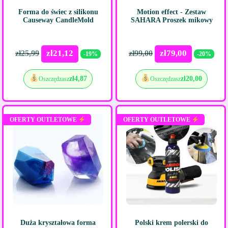
Forma do świec z silikonu
Motion effect - Zestaw
Causeway CandleMold
SAHARA Proszek mikowy
zł
21,12
zł
79,00
zł
25,99
zł
99,00
-19%
-20%
zł
4,87
zł
20,00
Oszczędzasz
Oszczędzasz
OFERTY OUTLETOWE
OFERTY OUTLETOWE
Duża kryształowa forma
Polski krem ​​polerski do