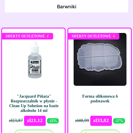
Barwniki
OFERTY OUTLETOWE
OFERTY OUTLETOWE
"Jacquard Piñata"
Forma silikonowa 6
Rozpuszczalnik w płynie -
podstawek
Clean Up Solution na bazie
alkoholu 14 ml
zł
21,12
zł
33,82
zł
23,87
zł
40,99
-12%
-17%