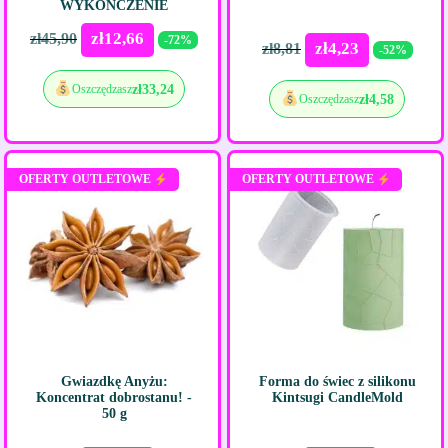
WYKOŃCZENIE
zł
12,66
zł
45,90
-72%
zł
4,23
zł
8,81
-52%
zł
33,24
Oszczędzasz
zł
4,58
Oszczędzasz
OFERTY OUTLETOWE
OFERTY OUTLETOWE
Gwiazdkę Anyżu:
Forma do świec z silikonu
Koncentrat dobrostanu! -
Kintsugi CandleMold
50 g