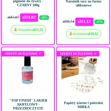
pigment do żywicy -
Narożnik tacy na formy
CZARNY 100g
silikonowe
zł
33,82
zł
47,07
-28%
zł
21,12
zł
39,74
-47%
zł
13,25
Oszczędzasz
zł
18,62
Oszczędzasz
OFERTY OUTLETOWE
OFERTY OUTLETOWE
"TOP FINISH" LAKIER
Papiery ścierne i polerskie
AKRYLOWY -
MIRKA
PRZEZROCZYSTE