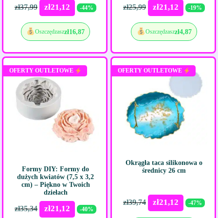
zł
21,12
zł
21,12
zł
37,99
zł
25,99
-44%
-19%
zł
16,87
zł
4,87
Oszczędzasz
Oszczędzasz
OFERTY OUTLETOWE
OFERTY OUTLETOWE
Okrągła taca silikonowa o
Formy DIY: Formy do
średnicy 26 cm
dużych kwiatów (7,5 x 3,2
cm) – Piękno w Twoich
dziełach
zł
21,12
zł
39,74
-47%
zł
21,12
zł
35,34
-40%