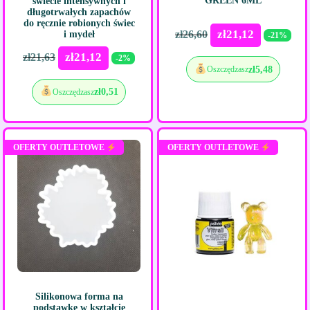
GREEN 6ML
świecie intensywnych i
długotrwałych zapachów
do ręcznie robionych świec
zł
21,12
zł
26,60
i mydeł
-21%
zł
21,12
zł
21,63
-2%
zł
5,48
Oszczędzasz
zł
0,51
Oszczędzasz
OFERTY OUTLETOWE
OFERTY OUTLETOWE
Silikonowa forma na
podstawkę w kształcie