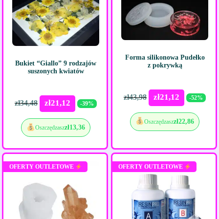
Forma silikonowa Pudełko
Bukiet “Giallo” 9 rodzajów
z pokrywką
suszonych kwiatów
zł
21,12
zł
43,98
-52%
zł
21,12
zł
34,48
-39%
zł
22,86
Oszczędzasz
zł
13,36
Oszczędzasz
OFERTY OUTLETOWE
OFERTY OUTLETOWE