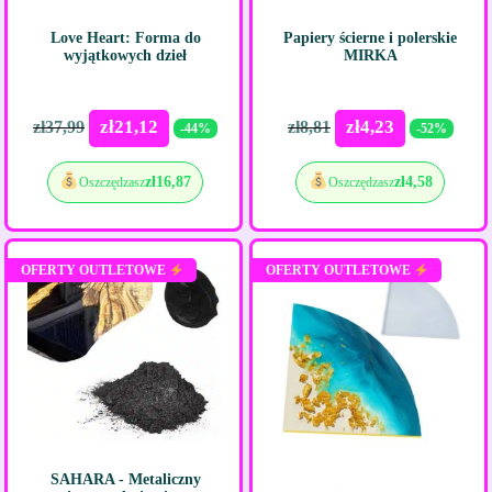
Love Heart: Forma do
Papiery ścierne i polerskie
wyjątkowych dzieł
MIRKA
zł
21,12
zł
4,23
zł
37,99
zł
8,81
-44%
-52%
zł
16,87
zł
4,58
Oszczędzasz
Oszczędzasz
OFERTY OUTLETOWE
OFERTY OUTLETOWE
SAHARA - Metaliczny