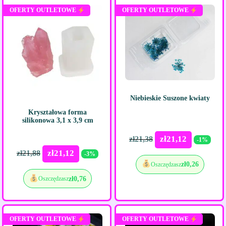
OFERTY OUTLETOWE
OFERTY OUTLETOWE
Niebieskie Suszone kwiaty
Kryształowa forma
silikonowa 3,1 x 3,9 cm
zł
21,12
zł
21,38
-1%
zł
21,12
zł
21,88
-3%
zł
0,26
Oszczędzasz
zł
0,76
Oszczędzasz
OFERTY OUTLETOWE
OFERTY OUTLETOWE