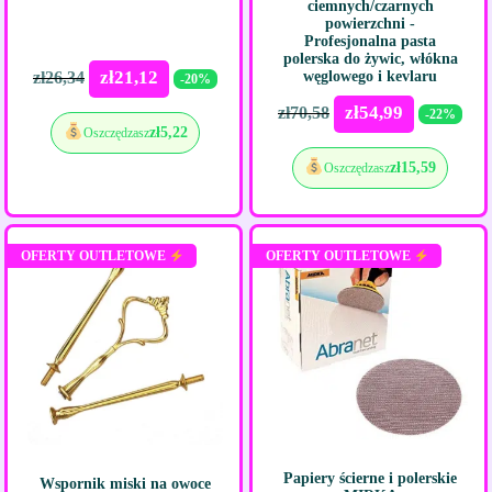
ciemnych/czarnych
powierzchni -
Profesjonalna pasta
polerska do żywic, włókna
zł
21,12
zł
26,34
węglowego i kevlaru
-20%
zł
54,99
zł
70,58
-22%
zł
5,22
Oszczędzasz
zł
15,59
Oszczędzasz
OFERTY OUTLETOWE
OFERTY OUTLETOWE
Papiery ścierne i polerskie
Wspornik miski na owoce