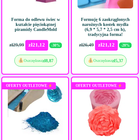
Forma do odlewu świec w
Formuję 6 zaokrąglonych
kształcie pięciokątnej
narożnych kostek mydła
piramidy CandleMold
(6,9 * 5,7 * 2,5 cm h),
tradycyjna forma!
zł
21,12
zł
21,12
zł
29,99
zł
26,49
-30%
-20%
zł
8,87
zł
5,37
Oszczędzasz
Oszczędzasz
OFERTY OUTLETOWE
OFERTY OUTLETOWE