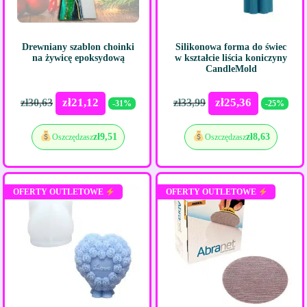
Drewniany szablon choinki
Silikonowa forma do świec
na żywicę epoksydową
w kształcie liścia koniczyny
CandleMold
zł
21,12
zł
25,36
zł
30,63
zł
33,99
-31%
-25%
zł
9,51
zł
8,63
Oszczędzasz
Oszczędzasz
OFERTY OUTLETOWE
OFERTY OUTLETOWE