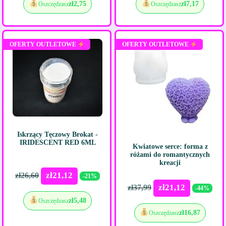
zł
2,75
zł
7,17
Oszczędzasz
Oszczędzasz
OFERTY OUTLETOWE
OFERTY OUTLETOWE
Iskrzący Tęczowy Brokat -
IRIDESCENT RED 6ML
Kwiatowe serce: forma z
różami do romantycznych
kreacji
zł
21,12
zł
26,60
-21%
zł
21,12
zł
37,99
-44%
zł
5,48
Oszczędzasz
zł
16,87
Oszczędzasz