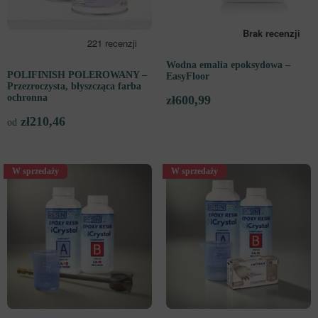
Wodna emalia epoksydowa –
POLIFINISH POLEROWANY –
EasyFloor
Przezroczysta, błyszcząca farba
ochronna
zł
600,99
zł
210,46
od
W sprzedaży
W sprzedaży