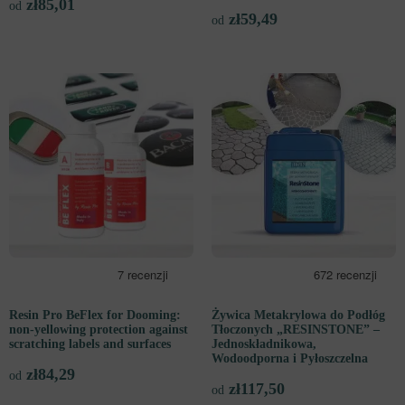
zł
85,01
od
zł
59,49
od
Resin Pro BeFlex for Dooming:
Żywica Metakrylowa do Podłóg
non-yellowing protection against
Tłoczonych „RESINSTONE” –
scratching labels and surfaces
Jednoskładnikowa,
Wodoodporna i Pyłoszczelna
zł
84,29
od
zł
117,50
od