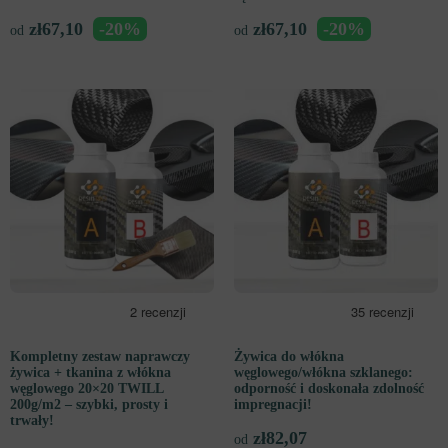
zł
67,10
-20%
zł
67,10
-20%
od
od
Kompletny zestaw naprawczy
Żywica do włókna
żywica + tkanina z włókna
węglowego/włókna szklanego:
węglowego 20×20 TWILL
odporność i doskonała zdolność
200g/m2 – szybki, prosty i
impregnacji!
trwały!
zł
82,07
od