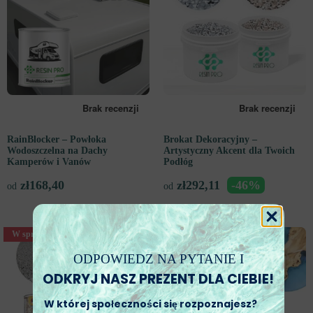
RainBlocker – Powłoka
Brokat Dekoracyjny –
Wodoszczelna na Dachy
Artystyczny Akcent dla Twoich
Kamperów i Vanów
Podłóg
zł
168,40
zł
292,11
-46%
od
od
W sprzedaży
W sprzedaży
ODPOWIEDZ NA PYTANIE I
ODKRYJ NASZ PREZENT DLA CIEBIE!
W której społeczności się rozpoznajesz?