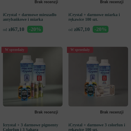
iCrystal + darmowe mieszadło
iCrystal + darmowe miarka i
antybańkowe i miarka
rękawice 100 szt.
zł
67,10
-20%
zł
67,10
-20%
od
od
W sprzedaży
W sprzedaży
Icrystal + 3 darmowe pigmenty
iCrystal + darmowe 3 colorfun i
Colorfun i 3 Sahara
rękawice 100 szt.