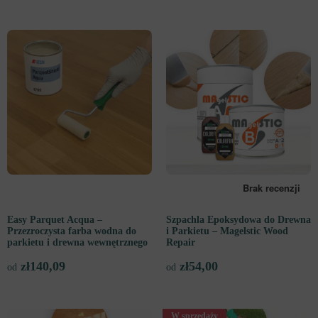
Easy Parquet Acqua –
Szpachla Epoksydowa do Drewna
Przezroczysta farba wodna do
i Parkietu – Magelstic Wood
parkietu i drewna wewnętrznego
Repair
zł
140,09
zł
54,00
od
od
W sprzedaży