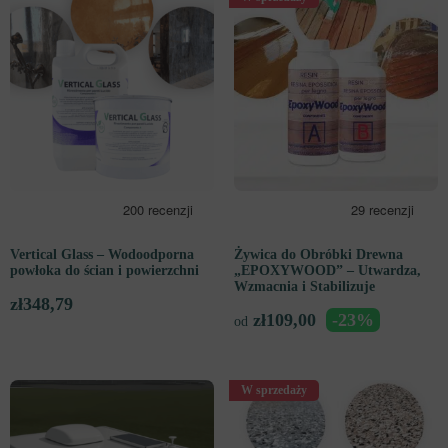
Vertical Glass – Wodoodporna
Żywica do Obróbki Drewna
powłoka do ścian i powierzchni
„EPOXYWOOD” – Utwardza,
Wzmacnia i Stabilizuje
zł
348,79
zł
109,00
-23%
od
W sprzedaży