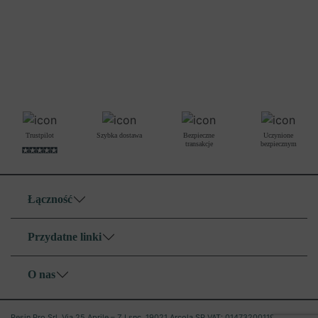
Trustpilot
Szybka dostawa
Bezpieczne
Uczynione
transakcje
bezpiecznym
Łączność
Przydatne linki
O nas
Resin Pro Srl, Via 25 Aprile – Z.I.snc, 19021 Arcola SP VAT: 01473200119 •