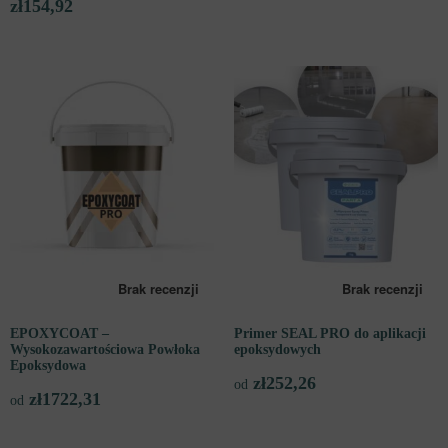
zł
154,92
EPOXYCOAT –
Primer SEAL PRO do aplikacji
Wysokozawartościowa Powłoka
epoksydowych
Epoksydowa
zł
252,26
od
zł
1722,31
od