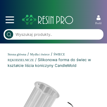
Profil
/
/
Strona główna
Mydła i świece
ŚWIECE
/ Silikonowa forma do świec w
RĘKODZIELNICZE
kształcie liścia koniczyny CandleMold