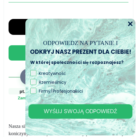
Silikonowa
forma
do
świec
w
kształcie
ODPOWIEDZ NA PYTANIE I
liścia
ODKRYJ NASZ PREZENT DLA CIEBIE!
Dodaj do koszyka
koniczyny
W której społeczności się rozpoznajesz?
CandleMold
Kreatywność
Rzemieślnicy
Firmy/Profesjonaliści
pt., 7. sie
pon., 10. sie - wt.,
wt., 11. sie - czw.,
11. sie
13. sie
Zamówiony
Zamówienie wysłane
Przewidywany czas
WYŚLIJ SWOJĄ ODPOWIEDŹ
dostawy
Nasza silikonowa forma do świec w kształcie liścia
koniczyny to niezwykle wszechstronny produkt. Ta forma jest