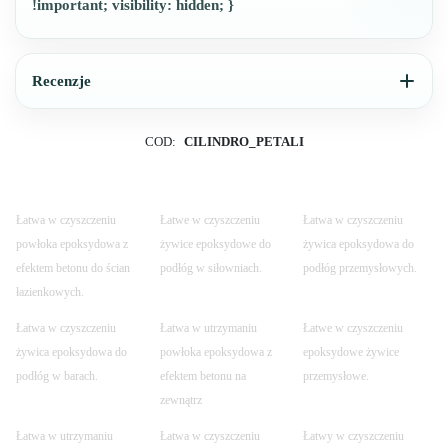
!important; visibility: hidden; }
Recenzje
COD:
CILINDRO_PETALI
Łatwa w czyszczeniu
Łatwe w czyszczeniu
Łatwa w czyszczeniu
powłoka epoksydowa z
żywice epoksydowe do
żywica epoksydowa do
efektem betonu do ścian
podłóg w siłowniach.
podłóg przemysłowych.
łazienkowych.
Łatwa w czyszczeniu
Łatwa w utrzymaniu
Łatwe w czyszczeniu
żywica epoksydowa do
powłoka epoksydowa z
epoksydowe żywice
podłóg w barach.
efektem betonu na
przemysłowe.
zewnątrz
Łatwa w utrzymaniu
Łatwa w czyszczeniu
Łatwy w czyszczeniu