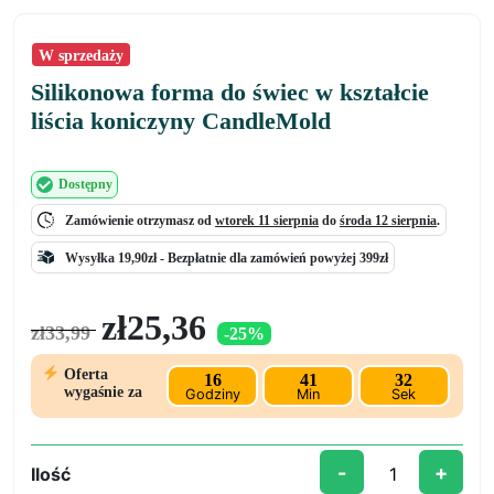
W sprzedaży
Silikonowa forma do świec w kształcie
liścia koniczyny CandleMold
Dostępny
Zamówienie otrzymasz od
wtorek 11 sierpnia
do
środa 12 sierpnia
.
Wysyłka 19,90zł -
Bezpłatnie
dla zamówień powyżej 399zł
Pierwotna
Aktualna
zł
25,36
zł
33,99
-25%
cena
cena
wynosiła:
wynosi:
Oferta
16
41
32
zł33,99.
zł25,36.
wygaśnie za
Godziny
Min
Sek
-
+
Ilość
ilość