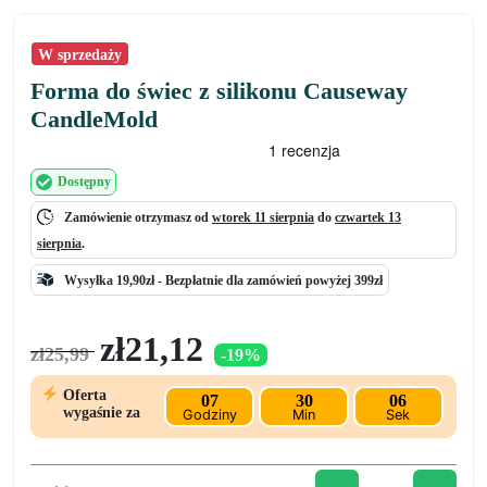
W sprzedaży
Forma do świec z silikonu Causeway
CandleMold
Dostępny
Zamówienie otrzymasz od
wtorek 11 sierpnia
do
czwartek 13
sierpnia
.
Wysyłka 19,90zł -
Bezpłatnie
dla zamówień powyżej 399zł
Pierwotna
Aktualna
zł
21,12
zł
25,99
-19%
cena
cena
wynosiła:
wynosi:
Oferta
07
30
06
zł25,99.
zł21,12.
wygaśnie za
Godziny
Min
Sek