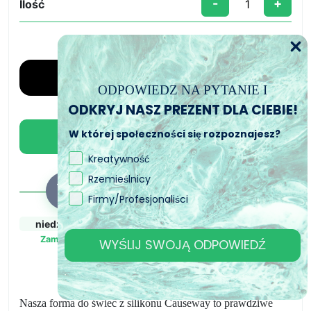
-
+
Ilość
ilość
Forma
do
świec
z
ODPOWIEDZ NA PYTANIE I
silikonu
ODKRYJ NASZ PREZENT DLA CIEBIE!
Causeway
CandleMold
W której społeczności się rozpoznajesz?
Dodaj do koszyka
Kreatywność
Rzemieślnicy
Firmy/Profesjonaliści
niedz., 9. sie
pon., 10. sie - wt.,
wt., 11. sie - czw.,
11. sie
13. sie
Zamówiony
WYŚLIJ SWOJĄ ODPOWIEDŹ
Zamówienie wysłane
Przewidywany czas
dostawy
Nasza forma do świec z silikonu Causeway to prawdziwe