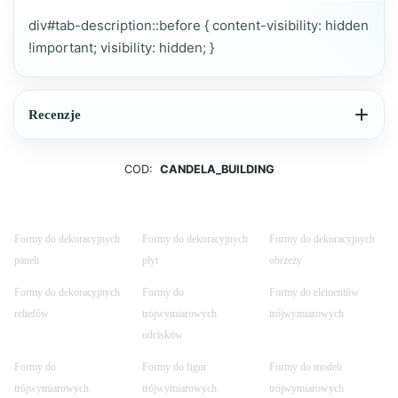
div#tab-description::before { content-visibility: hidden
!important; visibility: hidden; }
Recenzje
COD:
CANDELA_BUILDING
Formy do dekoracyjnych
Formy do dekoracyjnych
Formy do dekoracyjnych
paneli
płyt
obrzeży
Formy do dekoracyjnych
Formy do
Formy do elementów
reliefów
trójwymiarowych
trójwymiarowych
odcisków
Formy do
Formy do figur
Formy do modeli
trójwymiarowych
trójwymiarowych
trójwymiarowych