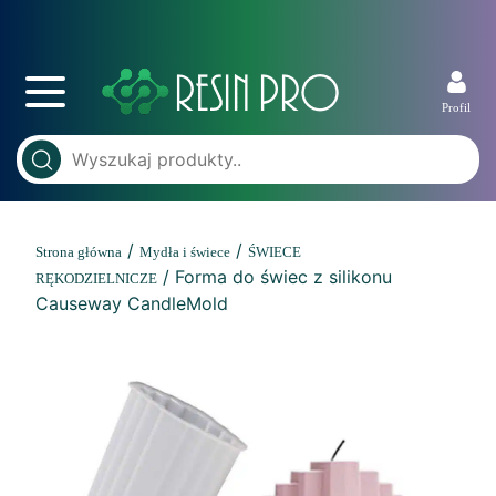
Profil
/
/
Strona główna
Mydła i świece
ŚWIECE
/ Forma do świec z silikonu
RĘKODZIELNICZE
Causeway CandleMold