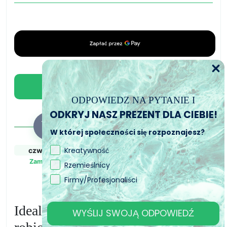
Kwiaty
pudrowy
róż
-
Suszone
kwiaty
Dodaj do koszyka
ODPOWIEDZ NA PYTANIE I
ODKRYJ NASZ PREZENT DLA CIEBIE!
W której społeczności się rozpoznajesz?
Kreatywność
czw., 6. sie
pt., 7. sie - pon., 10.
pon., 10. sie - śr.,
sie
12. sie
Zamówiony
Rzemieślnicy
Zamówienie wysłane
Przewidywany czas
Firmy/Profesjonaliści
dostawy
Idealny do porządkowania ręcznie
WYŚLIJ SWOJĄ ODPOWIEDŹ