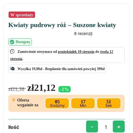
W sprzedaży
Kwiaty pudrowy róż – Suszone kwiaty
Dostępny
Zamówienie otrzymasz od
poniedziałek 10 sierpnia
do
środa 12
sierpnia
.
Wysyłka 19,90zł -
Bezpłatnie
dla zamówień powyżej 399zł
Pierwotna
Aktualna
zł
21,12
zł
21,38
-1%
cena
cena
wynosiła:
wynosi:
Oferta
05
17
50
zł21,38.
zł21,12.
wygaśnie za
Godziny
Min
Sek
-
+
Ilość
ilość