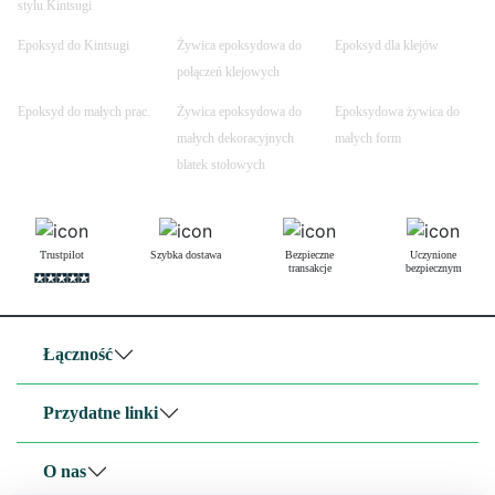
stylu Kintsugi
Epoksyd do Kintsugi
Żywica epoksydowa do
Epoksyd dla klejów
połączeń klejowych
Epoksyd do małych prac.
Żywica epoksydowa do
Epoksydowa żywica do
małych dekoracyjnych
małych form
blatek stołowych
Trustpilot
Szybka dostawa
Bezpieczne
Uczynione
transakcje
bezpiecznym
Łączność
Przydatne linki
O nas