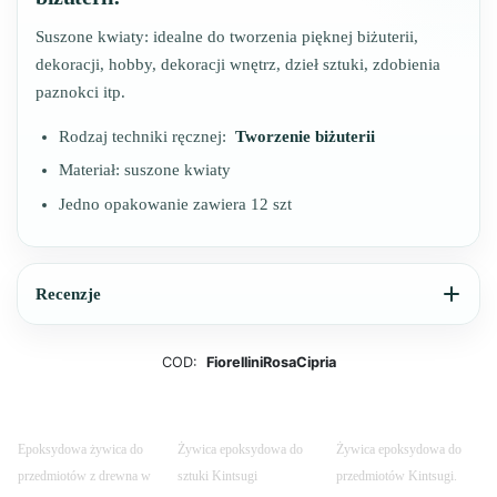
Suszone kwiaty: idealne do tworzenia pięknej biżuterii,
dekoracji, hobby, dekoracji wnętrz, dzieł sztuki, zdobienia
paznokci itp.
Rodzaj techniki ręcznej:
Tworzenie biżuterii
Materiał: suszone kwiaty
Jedno opakowanie zawiera 12 szt
Recenzje
COD:
FiorelliniRosaCipria
Epoksydowa żywica do
Żywica epoksydowa do
Żywica epoksydowa do
przedmiotów z drewna w
sztuki Kintsugi
przedmiotów Kintsugi.