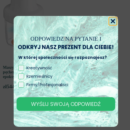
ODPOWIEDZ NA PYTANIE I
ODKRYJ NASZ PREZENT DLA CIEBIE!
W której społeczności się rozpoznajesz?
Kreatywność
Maszyna próżniowa do usuwania
pęcherzyków, idealna do żywic
Rzemieślnicy
epoksydowych
Firmy/Profesjonaliści
zł
544,79
WYŚLIJ SWOJĄ ODPOWIEDŹ