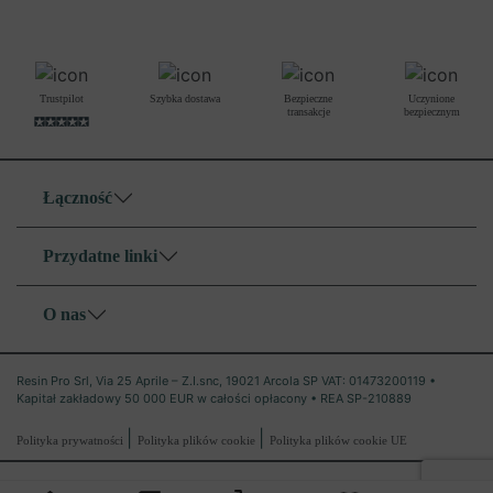
Trustpilot
Szybka dostawa
Bezpieczne
Uczynione
transakcje
bezpiecznym
Łączność
Przydatne linki
O nas
Resin Pro Srl, Via 25 Aprile – Z.I.snc, 19021 Arcola SP VAT: 01473200119 •
Kapitał zakładowy 50 000 EUR w całości opłacony • REA SP-210889
|
|
Polityka prywatności
Polityka plików cookie
Polityka plików cookie UE