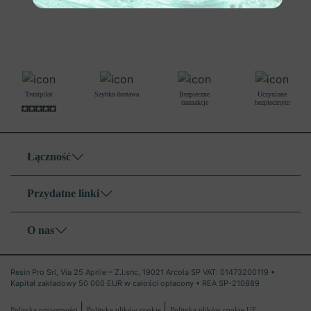
Trustpilot
Szybka dostawa
Bezpieczne
Uczynione
transakcje
bezpiecznym
Łączność
Przydatne linki
O nas
Resin Pro Srl, Via 25 Aprile – Z.I.snc, 19021 Arcola SP VAT: 01473200119 •
Kapitał zakładowy 50 000 EUR w całości opłacony • REA SP-210889
|
|
Polityka prywatności
Polityka plików cookie
Polityka plików cookie UE