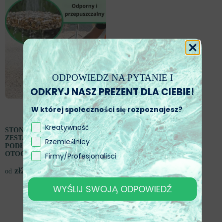
ODPOWIEDZ NA PYTANIE I
ODKRYJ NASZ PREZENT DLA CIEBIE!
W której społeczności się rozpoznajesz?
Kreatywność
STONEDRAIN – KOMPLETNY
ZESTAW DO UKŁADANIA
Rzemieślnicy
PODŁOGI DRENŻĄCEJ Z
OTOCZAKÓW I ŻYWICY
Firmy/Profesjonaliści
zł
292,00
od
WYŚLIJ SWOJĄ ODPOWIEDŹ