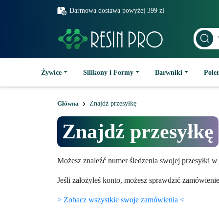
Darmowa dostawa powyżej 399 zł
Żywice
Silikony i Formy
Barwniki
Poler
Główna
Znajdź przesyłkę
Znajdź przesyłkę
Możesz znaleźć numer śledzenia swojej przesyłki w
Jeśli założyłeś konto, możesz sprawdzić zamówienie
> Zobacz wszystkie swoje zamówienia <