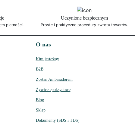
cje
Uczynione bezpiecznym
em płatności.
Proste i praktyczne procedury zwrotu towarów.
O nas
Kim jesteśmy
B2B
Zostań Ambasadorem
Żywice epoksydowe
Blog
Sklep
Dokumenty (SDS i TDS)