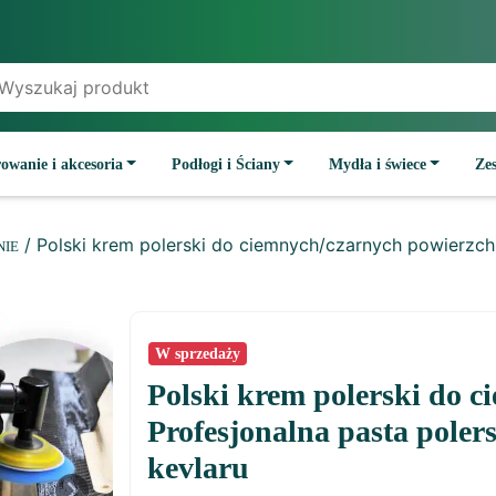
owanie i akcesoria
Podłogi i Ściany
Mydła i świece
Ze
/ Polski krem ​​polerski do ciemnych/czarnych powierzch
NIE
W sprzedaży
Polski krem ​​polerski do
Profesjonalna pasta poler
kevlaru