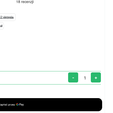
12 sierpnia
.
zł
-
+