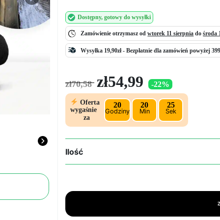
Next
Dostępny
, gotowy do wysyłki
Zamówienie otrzymasz od
wtorek 11 sierpnia
do
środa 
Wysyłka 19,90zł -
Bezpłatnie
dla zamówień powyżej 399
Pierwotna
Aktualna
zł
54,99
zł
70,58
-22%
cena
cena
wynosiła:
wynosi:
Oferta
20
20
24
zł70,58.
zł54,99.
wygaśnie
Godziny
Min
Sek
za
Ilość
ilość
Polski
krem
polerski
do