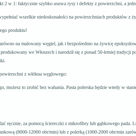
t 2 w 1: faktycznie szybko usuwa rysy i defekty z powierzchni, a jednoc
 wypełniać wszelkie niedoskonałości na powierzchniach produktów z 
nego produktu!
 zarówno na malowany węgiel, jak i bezpośrednio na żywicę epoksyd
produkowany we Włoszech i narodził się z ponad 50-letniej tradycji 
ki.
z powierzchni z włókna węglowego:
go, możesz to zrobić bez wahania. Pasta polerska będzie wtedy w stani
dać ręcznie, za pomocą ściereczki z mikrofibry lub gąbkowego pada. 
iankową (8000-12000 obr/min) lub z polerką (1000-2000 obr/min zarówn