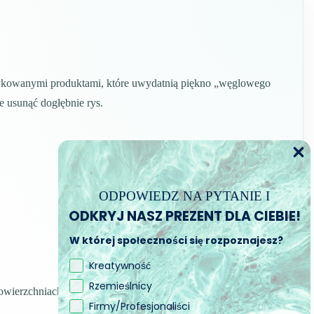
dedykowanymi produktami, które uwydatnią piękno „węglowego
e usunąć dogłębnie rys.
ODPOWIEDZ NA PYTANIE I
ODKRYJ NASZ PREZENT DLA CIEBIE!
W której społeczności się rozpoznajesz?
Kreatywność
Rzemieślnicy
powierzchniach po polerowaniu.
Firmy/Profesjonaliści