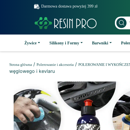
Darmowa dostawa powyżej 399 zł
Żywice
Silikony i Formy
Barwniki
Poler
/
/
Strona główna
Polerowanie i akcesoria
POLEROWANIE I WYKOŃCZE
węglowego i kevlaru