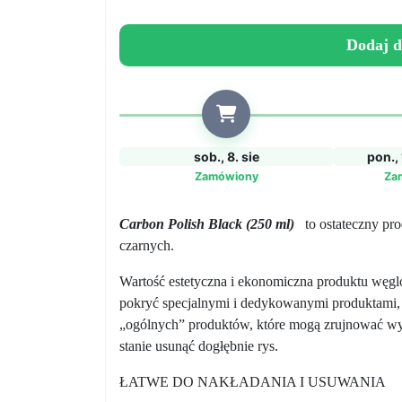
ciemnych/czarnych
powierzchni
Dodaj d
-
Profesjonalna
pasta
polerska
do
sob., 8. sie
pon., 
żywic,
Zamówiony
Za
włókna
węglowego
Carbon Polish Black (250 ml)
to ostateczny pro
i
czarnych.
kevlaru
Wartość estetyczna i ekonomiczna produktu węglo
pokryć specjalnymi i dedykowanymi produktami,
„ogólnych” produktów, które mogą zrujnować wyko
stanie usunąć dogłębnie rys.
ŁATWE DO NAKŁADANIA I USUWANIA