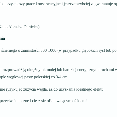
zi przyspieszy prace konserwacyjne i jeszcze szybciej zagwarantuje op
ano Abrasive Particles).
nia
u ściernego o ziarnistości 800-1000 (w przypadku głębokich rys) lub p
i rozprowadź ją okrężnymi, mniej lub bardziej energicznymi ruchami 
ple węglowej pasty polerskiej co 3-4 cm.
ie ryzykując zużycia węgla, aż do uzyskania idealnego efektu.
przeciwsłoneczne i ciesz się olśniewającym efektem!