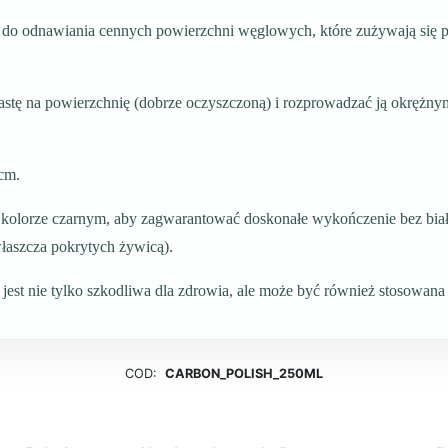
zie do odnawiania cennych powierzchni węglowych, które zużywają się 
pastę na powierzchnię (dobrze oczyszczoną) i rozprowadzać ją okrężn
 cm.
 kolorze czarnym, aby zagwarantować doskonałe wykończenie bez biał
łaszcza pokrytych żywicą).
 jest nie tylko szkodliwa dla zdrowia, ale może być również stosowana
COD:
CARBON_POLISH_250ML