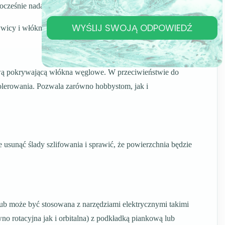
ześnie nadaje głęboki połysk, jaki potrafi tylko lakier.
WYŚLIJ SWOJĄ ODPOWIEDŹ
żywicy i włókna węglowego.
ową pokrywającą włókna węglowe. W przeciwieństwie do
polerowania. Pozwala zarówno hobbystom, jak i
e usunąć ślady szlifowania i sprawić, że powierzchnia będzie
Lub może być stosowana z narzędziami elektrycznymi takimi
o rotacyjna jak i orbitalna) z podkładką piankową lub