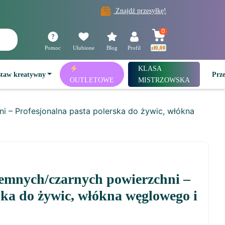
Znajdź przesyłkę!
0
Pomoc
Ulubione
Blog
Profil
zł
0,00
KLASA
staw kreatywny
Prz
OUTLETOWE
MISTRZOWSKA
ni – Profesjonalna pasta polerska do żywic, włókna
 ciemnych/czarnych powierzchni –
ska do żywic, włókna węglowego i