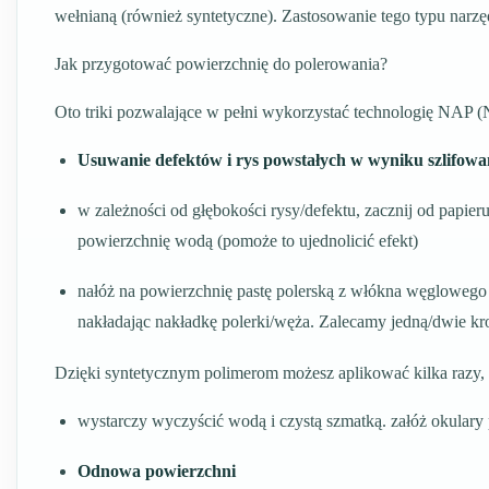
wełnianą (również syntetyczne). Zastosowanie tego typu narzęd
Jak przygotować powierzchnię do polerowania?
Oto triki pozwalające w pełni wykorzystać technologię NAP (N
Usuwanie defektów i rys powstałych w wyniku szlifowa
w zależności od głębokości rysy/defektu, zacznij od papier
powierzchnię wodą (pomoże to ujednolicić efekt)
nałóż na powierzchnię pastę polerską z włókna węglowego 
nakładając nakładkę polerki/węża. Zalecamy jedną/dwie kro
Dzięki syntetycznym polimerom możesz aplikować kilka razy, n
wystarczy wyczyścić wodą i czystą szmatką. załóż okulary 
Odnowa powierzchni