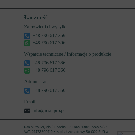
Łączność
Zamówienia i wysyłki
+48 796 617 366
+48 796 617 366
Wsparcie techniczne / Informacje o produkcie
+48 796 617 366
+48 796 617 366
Administracja
+48 796 617 366
Email
info@resinpro.pl
Resin Pro Srl, Via 25 Aprile – Z.I.snc, 19021 Arcola SP
VAT: 01473200119 • Kapitał zakładowy 50 000 EUR w