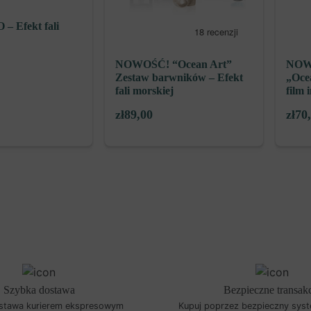
 Efekt fali
NOWOŚĆ! “Ocean Art”
NOWY
Zestaw barwników – Efekt
„Oce
fali morskiej
film 
zł
89,00
zł
70
Szybka dostawa
Bezpieczne transak
stawa kurierem ekspresowym
Kupuj poprzez bezpieczny syst