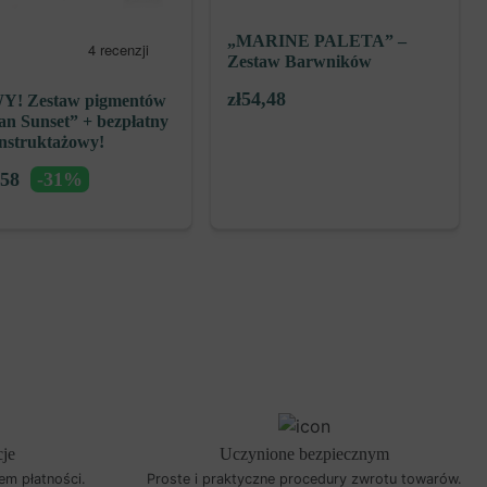
„MARINE PALETA” –
Zestaw Barwników
zł
54,48
! Zestaw pigmentów
an Sunset” + bezpłatny
instruktażowy!
,58
-31%
cje
Uczynione bezpiecznym
em płatności.
Proste i praktyczne procedury zwrotu towarów.