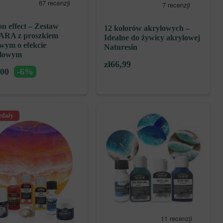
n effect – Zestaw
12 kolorów akrylowych –
RA z proszkiem
Idealne do żywicy akrylowej
wym o efekcie
Naturesin
elowym
zł
66,99
,00
-6%
edaży