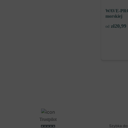
WAVE-PRO –
morskiej
zł
20,99
od
Trustpilot
Szybka do