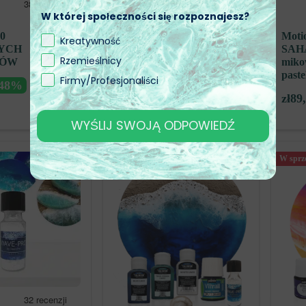
W której społeczności się rozpoznajesz?
ZESTAW 8 KOLORÓW VITRAIL
EFEKT PRZEZROCZYSTOŚCI x
0
Motio
Kreatywność
45ML
YCH
SAHA
Rzemieślnicy
TÓW
miko
zł
175,03
past
Firmy/Profesjonaliści
-48%
zł
89
WYŚLIJ SWOJĄ ODPOWIEDŹ
W sprz