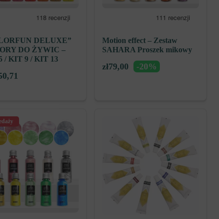
LORFUN DELUXE”
Motion effect – Zestaw
ORY DO ŻYWIC –
SAHARA Proszek mikowy
 / KIT 9 / KIT 13
zł
79,00
-20%
50,71
edaży