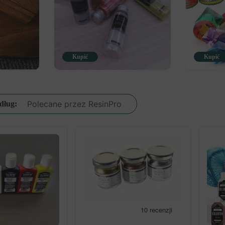
Kupić
Kupić
dług: