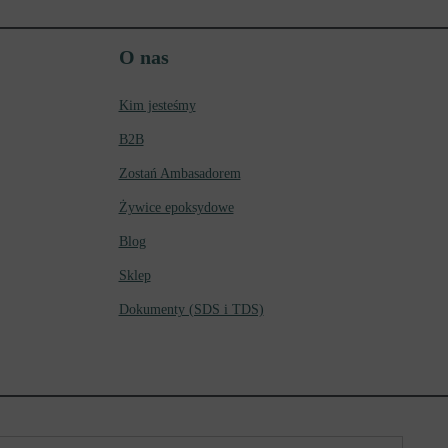
O nas
Kim jesteśmy
B2B
Zostań Ambasadorem
Żywice epoksydowe
Blog
Sklep
Dokumenty (SDS i TDS)