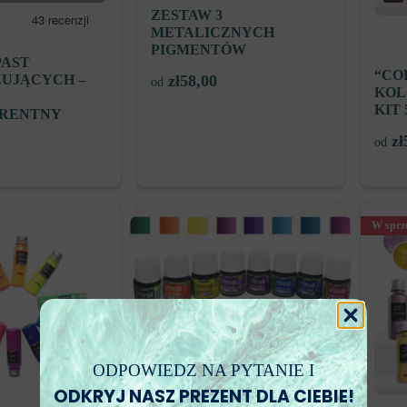
ZESTAW 3
METALICZNYCH
PIGMENTÓW
PAST
“CO
UJĄCYCH –
zł
58,00
od
KOL
KIT 5
RENTNY
zł
od
W sprz
ODPOWIEDZ NA PYTANIE I
ODKRYJ NASZ PREZENT DLA CIEBIE!