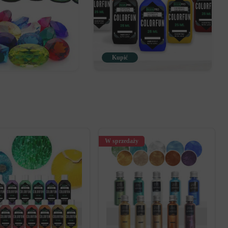
Kupić
W sprzedaży