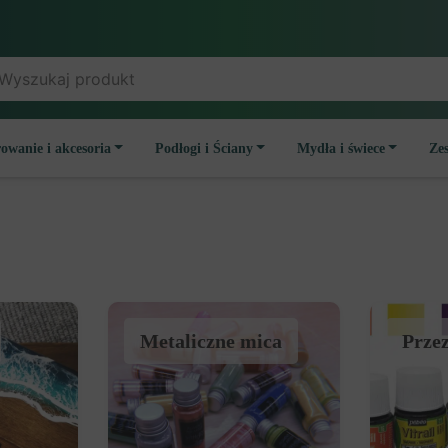
owanie i akcesoria
Podłogi i Ściany
Mydła i świece
Ze
metaliczne mica
prze