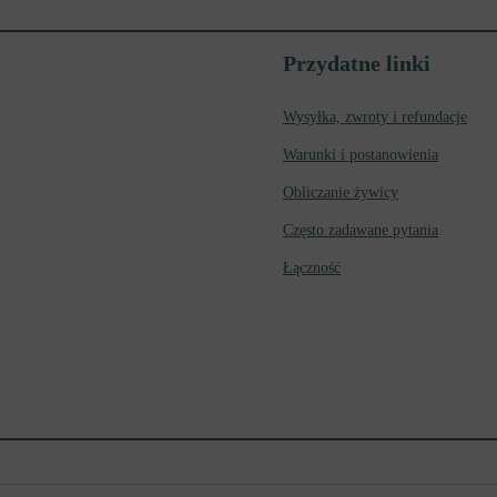
Przydatne linki
Wysyłka, zwroty i refundacje
Warunki i postanowienia
Obliczanie żywicy
Często zadawane pytania
Łączność