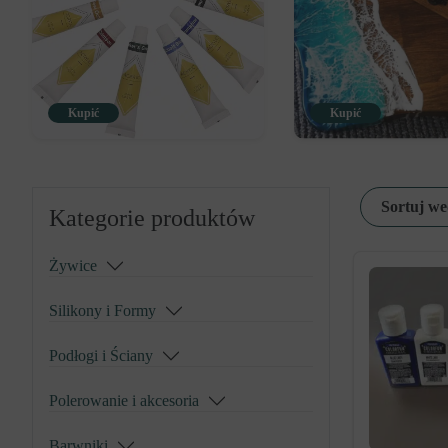
Kupić
Kupić
Sortuj we
Kategorie produktów
Żywice
Silikony i Formy
Podłogi i Ściany
Polerowanie i akcesoria
Barwniki