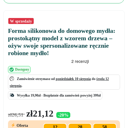
W sprzedaży
Forma silikonowa do domowego mydła:
prostokątny model z wzorem drzewa –
ożyw swoje spersonalizowane ręcznie
robione mydło!
Dostępny
Zamówienie otrzymasz od
poniedziałek 10 sierpnia
do
środa 12
sierpnia
.
Wysyłka 19,90zł -
Bezpłatnie
dla zamówień powyżej 399zł
Pierwotna
Aktualna
zł
21,12
zł
26,51
-20%
cena
cena
wynosiła:
wynosi:
Oferta
12
28
57