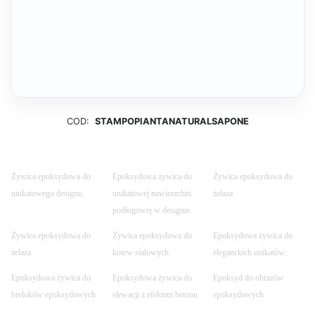
COD:
STAMPOPIANTANATURALSAPONE
Żywica epoksydowa do
Epoksydowa żywica do
Żywica epoksydowa do
unikatowego designu.
unikatowej nawierzchni
żelaza
podłogowej w designie.
Żywica epoksydowa do
Żywica epoksydowa do
Epoksydowa żywica do
żelaza
kotew stalowych
eleganckich unikatów.
Epoksydowa żywica do
Epoksydowa żywica do
Epoksyd do obrazów
breloków epoksydowych
elewacji z efektem betonu
epoksydowych