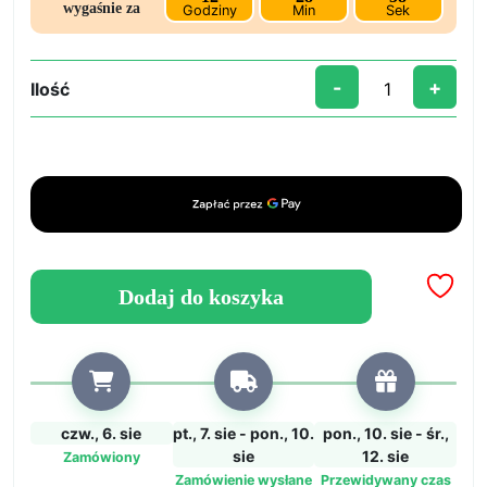
zł26,51.
zł21,12.
wygaśnie za
Godziny
Min
Sek
-
+
Ilość
ilość
Forma
silikonowa
do
domowego
mydła:
prostokątny
model
Dodaj do koszyka
z
wzorem
drzewa
-
ożyw
czw., 6. sie
pt., 7. sie - pon., 10.
pon., 10. sie - śr.,
swoje
sie
12. sie
Zamówiony
spersonalizowane
Zamówienie wysłane
Przewidywany czas