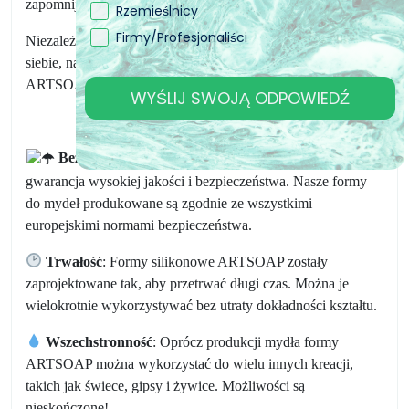
zapomnij dodać swojego ulubionego zapachu!
Rzemieślnicy
Firmy/Profesjonaliści
Niezależnie od tego, czy chcesz zrobić domowe mydła dla
siebie, na specjalny prezent czy na sprzedaż, formy do mydła
ARTSOAP są dla Ciebie idealnym wyborem!
WYŚLIJ SWOJĄ ODPOWIEDŹ
Bezpieczeństwo
: ARTSOAP to włoska marka,
gwarancja wysokiej jakości i bezpieczeństwa. Nasze formy
do mydeł produkowane są zgodnie ze wszystkimi
europejskimi normami bezpieczeństwa.
Trwałość
: Formy silikonowe ARTSOAP zostały
zaprojektowane tak, aby przetrwać długi czas. Można je
wielokrotnie wykorzystywać bez utraty dokładności kształtu.
Wszechstronność
: Oprócz produkcji mydła formy
ARTSOAP można wykorzystać do wielu innych kreacji,
takich jak świece, gipsy i żywice. Możliwości są
nieskończone!