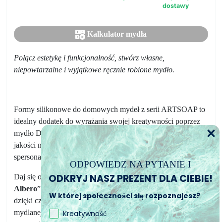
ręcznie
dostawy
robione
mydło!
Kalkulator mydła
Połącz estetykę i funkcjonalność, stwórz własne,
niepowtarzalne i wyjątkowe ręcznie robione mydło.
Formy silikonowe do domowych mydeł z serii ARTSOAP to
idealny dodatek do wyrażania swojej kreatywności poprzez
mydło DIY. Te formy do mydła, wykonane z najwyższej
jakości materiałów, pozwalają na produkcję unikalnych,
spersonalizowanych mydeł, które odzwierciedlają Twój styl.
ODPOWIEDZ NA PYTANIE I
ODKRYJ NASZ PREZENT DLA CIEBIE!
Daj się oczarować naszej prostokątnej formie
“Fantasia
Albero
”. Wymiary formy to
7,7 x 6,2 x 2,4 cm wysokości,
W której społeczności się rozpoznajesz?
dzięki czemu idealnie nadaje się do przekształcenia bazy
mydlanej w prawdziwe arcydzieła inspirowane naturą i nie
Kreatywność