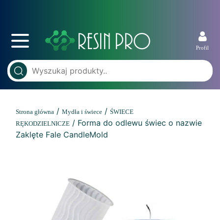
Profil
/
/
Strona główna
Mydła i świece
ŚWIECE
/ Forma do odlewu świec o nazwie
RĘKODZIELNICZE
Zaklęte Fale CandleMold