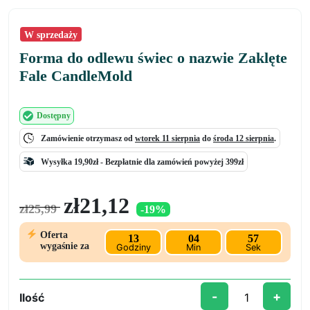
W sprzedaży
Forma do odlewu świec o nazwie Zaklęte
Fale CandleMold
Dostępny
Zamówienie otrzymasz od
wtorek 11 sierpnia
do
środa 12 sierpnia
.
Wysyłka 19,90zł -
Bezpłatnie
dla zamówień powyżej 399zł
Pierwotna
Aktualna
zł
21,12
zł
25,99
-19%
cena
cena
wynosiła:
wynosi:
Oferta
13
04
57
zł25,99.
zł21,12.
wygaśnie za
Godziny
Min
Sek
-
+
Ilość
ilość