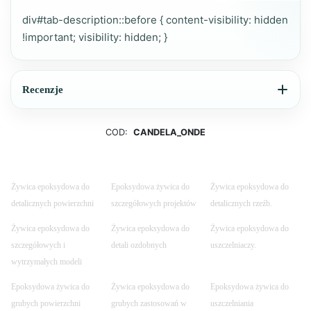
div#tab-description::before { content-visibility: hidden
!important; visibility: hidden; }
Recenzje
COD:
CANDELA_ONDE
Żywica epoksydowa do
Epoksydowa żywica do
Żywica epoksydowa do
detalicznych powierzchni
szczegółowych projektów
detalicznych rzeźb.
Żywica epoksydowa do
Żywica epoksydowa do
Żywica epoksydowa do
szczegółowych i
detali ozdobnych
uszczelniaczy.
wytrzymałych modeli
Epoksydowa żywica do
Żywica epoksydowa do
Epoksydowa żywica do
grubych powierzchni
grubych zastosowań w
uszczelniania