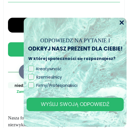
Forma
do
odlewu
świec
o
nazwie
ODPOWIEDZ NA PYTANIE I
Zaklęte
ODKRYJ NASZ PREZENT DLA CIEBIE!
Dodaj do koszyka
Fale
W której społeczności się rozpoznajesz?
CandleMold
Kreatywność
Rzemieślnicy
Firmy/Profesjonaliści
niedz., 9. sie
pon., 10. sie - wt.,
wt., 11. sie - czw.,
11. sie
13. sie
Zamówiony
Zamówienie wysłane
Przewidywany czas
WYŚLIJ SWOJĄ ODPOWIEDŹ
dostawy
Nasza forma silikonowa do świec Magiczne Fale to
niezwykle wszechstronna opcja dla Twoich kreatywnych