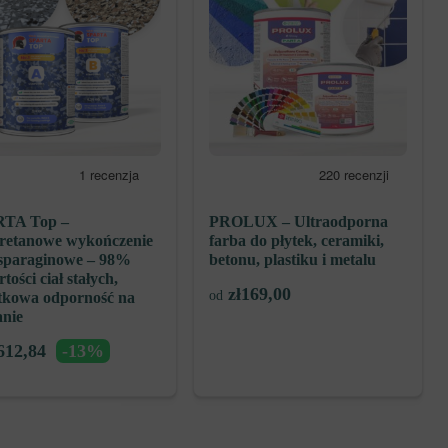
TA Top –
PROLUX – Ultraodporna
uretanowe wykończenie
farba do płytek, ceramiki,
asparaginowe – 98%
betonu, plastiku i metalu
tości ciał stałych,
zł
169,00
od
tkowa odporność na
anie
612,84
-13%