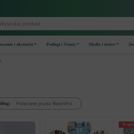
owanie i akcesoria
Podłogi i Ściany
Mydła i świece
Ze
e
dług:
W sprz