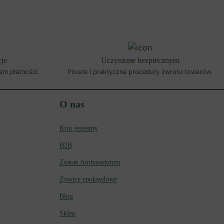
cje
Uczynione bezpiecznym
em płatności.
Proste i praktyczne procedury zwrotu towarów.
O nas
Kim jesteśmy
B2B
Zostań Ambasadorem
Żywice epoksydowe
Blog
Sklep