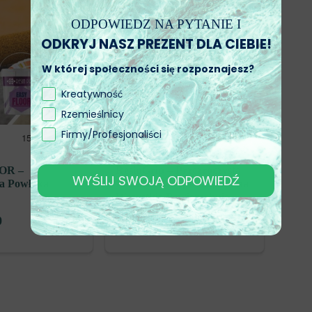
ODPOWIEDZ NA PYTANIE I
ODKRYJ NASZ PREZENT DLA CIEBIE!
W której społeczności się rozpoznajesz?
Kreatywność
Rzemieślnicy
Firmy/Profesjonaliści
OR –
ResinGrip – Przezroczysta
WYŚLIJ SWOJĄ ODPOWIEDŹ
a Powłoka
Powłoka Antypoślizgowa na
Wszystkie Powierzchnie
0
zł
127,83
od