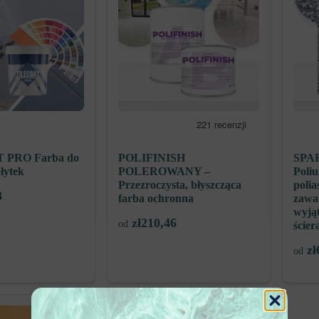
 PRO Farba do
POLIFINISH
SPAR
łytek
POLEROWANY –
Poli
Przezroczysta, błyszcząca
poli
8
farba ochronna
zawar
wyją
zł
210,46
od
ścier
zł
od