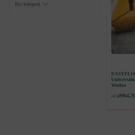
Bez kategorii
EASYFLO
Uniwersaln
Wodna
zł
964,7
od