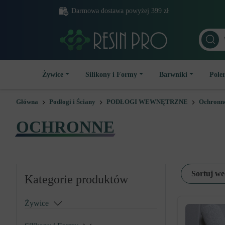
Darmowa dostawa powyżej 399 zł
Żywice
Silikony i Formy
Barwniki
Poler
Główna
Podłogi i Ściany
PODŁOGI WEWNĘTRZNE
Ochronn
OCHRONNE
Sortuj we
Kategorie produktów
Żywice