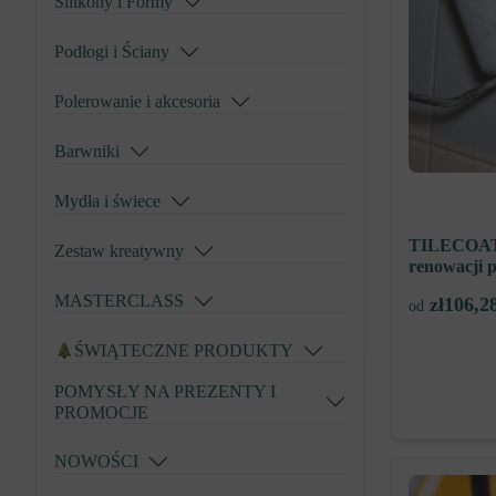
Silikony i Formy
Podłogi i Ściany
Polerowanie i akcesoria
Barwniki
Mydła i świece
TILECOAT
Zestaw kreatywny
renowacji p
MASTERCLASS
zł
106,2
od
ŚWIĄTECZNE PRODUKTY
POMYSŁY NA PREZENTY I
PROMOCJE
NOWOŚCI