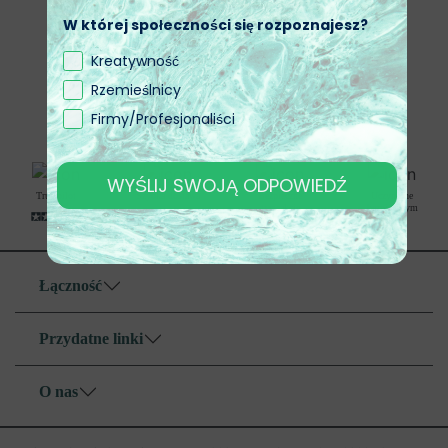
W której społeczności się rozpoznajesz?
Kreatywność
Rzemieślnicy
Firmy/Profesjonaliści
WYŚLIJ SWOJĄ ODPOWIEDŹ
Trustpilot
Szybka dostawa
Bezpieczne
Uczynione
transakcje
bezpiecznym
Łączność
Przydatne linki
O nas