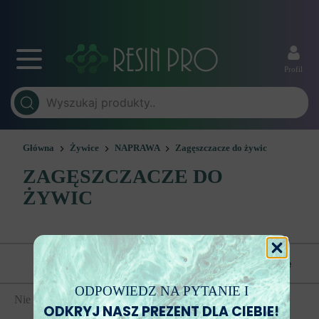
Profil
Główna
Żywice
NAPRAWA
Zagęszczacze do żywic
ZAGĘSZCZACZE DO
ŻYWIC
Pokaż kategorie
Zamówienie
ODPOWIEDZ NA PYTANIE I
Nie znaleziono produktów.
ODKRYJ NASZ PREZENT DLA CIEBIE!