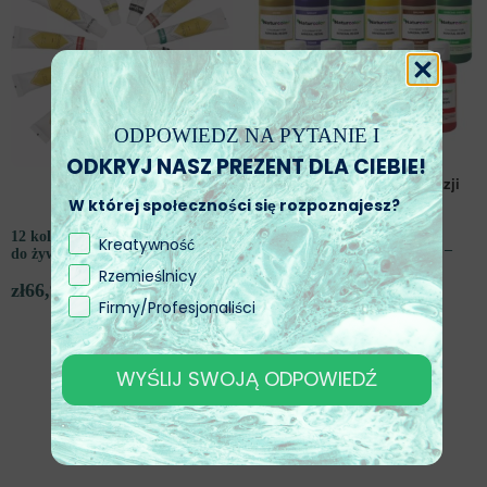
ODPOWIEDZ NA PYTANIE I
ODKRYJ NASZ PREZENT DLA CIEBIE!
W której społeczności się rozpoznajesz?
Pigmenty na bazie wody do
12 kolorów akrylowych – Idealne
Kreatywność
żywicy akrylowej NatuResin –
do żywicy akrylowej Naturesin
NaturColor
Rzemieślnicy
zł
66,99
zł
36,07
od
Firmy/Profesjonaliści
WYŚLIJ SWOJĄ ODPOWIEDŹ