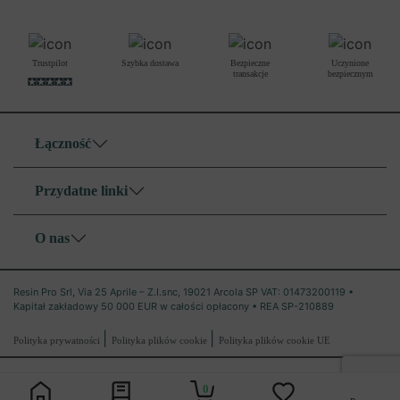
Trustpilot
Szybka dostawa
Bezpieczne
Uczynione
transakcje
bezpiecznym
Łączność
Przydatne linki
O nas
Resin Pro Srl, Via 25 Aprile – Z.I.snc, 19021 Arcola SP VAT: 01473200119 •
Kapitał zakładowy 50 000 EUR w całości opłacony • REA SP-210889
|
|
Polityka prywatności
Polityka plików cookie
Polityka plików cookie UE
0