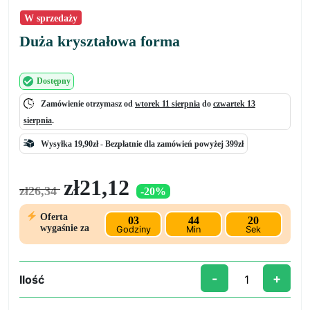
W sprzedaży
Duża kryształowa forma
Dostępny
Zamówienie otrzymasz od
wtorek 11 sierpnia
do
czwartek 13
sierpnia
.
Wysyłka 19,90zł -
Bezpłatnie
dla zamówień powyżej 399zł
Pierwotna
Aktualna
zł
21,12
zł
26,34
-20%
cena
cena
wynosiła:
wynosi:
Oferta
03
44
19
zł26,34.
zł21,12.
wygaśnie za
Godziny
Min
Sek
-
+
Ilość
ilość
Duża