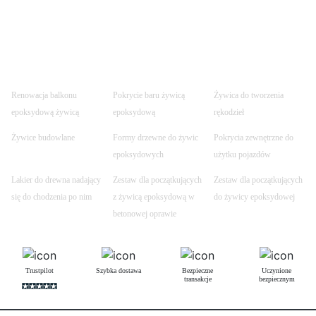
Renowacja balkonu
Pokrycie baru żywicą
Żywica do tworzenia
epoksydową żywicą
epoksydową
rękodzieł
Żywice budowlane
Formy drzewne do żywic
Pokrycia zewnętrzne do
epoksydowych
użytku pojazdów
Lakier do drewna nadający
Zestaw dla początkujących
Zestaw dla początkujących
się do chodzenia po nim
z żywicą epoksydową w
do żywicy epoksydowej
betonowej oprawie
Trustpilot
Szybka dostawa
Bezpieczne
Uczynione
transakcje
bezpiecznym