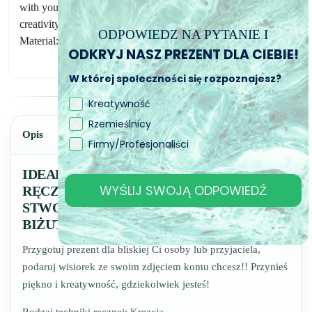
with your photo to anyone you want!!
Bring beauty and
creativity wherever you go!
Type of hand technique: Creation
ODPOWIEDZ NA PYTANIE I
Material: Silicone Color: Translucent;
ODKRYJ NASZ PREZENT DLA CIEBIE!
W której społeczności się rozpoznajesz?
Kreatywność
Rzemieślnicy
Opis
Firmy/Profesjonaliści
IDEALNY DO ORGANIZOWANIA
WYŚLIJ SWOJĄ ODPOWIEDŹ
RĘCZNIE WYKONANYCH PREZENTÓW I
STWORZENIA WŁASNEJ KOLEKCJI
BIŻUTERII!
Przygotuj prezent dla bliskiej Ci osoby lub przyjaciela,
podaruj wisiorek ze swoim zdjęciem komu chcesz!! Przynieś
piękno i kreatywność, gdziekolwiek jesteś!