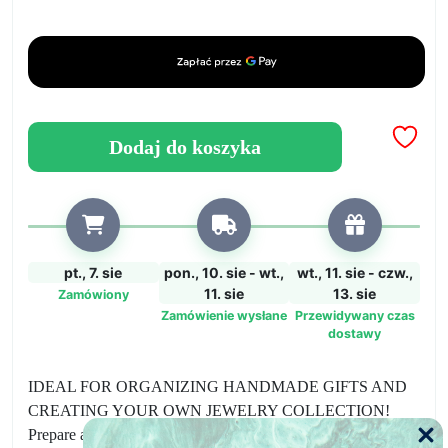
kryształowa
forma
Dodaj do koszyka
pt., 7. sie
pon., 10. sie - wt.,
wt., 11. sie - czw.,
11. sie
13. sie
Zamówiony
Zamówienie wysłane
Przewidywany czas
dostawy
IDEAL FOR ORGANIZING HANDMADE GIFTS AND
CREATING YOUR OWN JEWELRY COLLECTION!
Prepare a gift for your loved one or friend, give a pendant