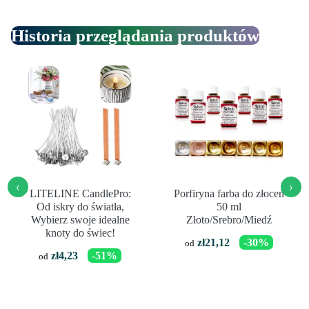
Historia przeglądania produktów
‹
›
LITELINE CandlePro:
Porfiryna farba do złoceń
Od iskry do światła,
50 ml
Wybierz swoje idealne
Złoto/Srebro/Miedź
knoty do świec!
zł
21,12
-30%
od
zł
4,23
-51%
od