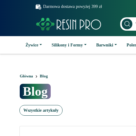
Darmowa dostawa powyżej 399 zł
Żywice
Silikony i Formy
Barwniki
Poler
Główna
Blog
Blog
wszystkie artykuły