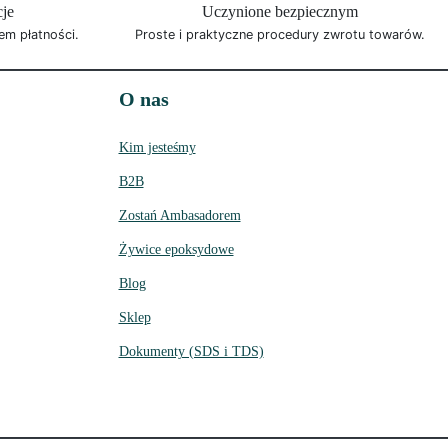
cje
Uczynione bezpiecznym
em płatności.
Proste i praktyczne procedury zwrotu towarów.
O nas
Kim jesteśmy
B2B
Zostań Ambasadorem
Żywice epoksydowe
Blog
Sklep
Dokumenty (SDS i TDS)