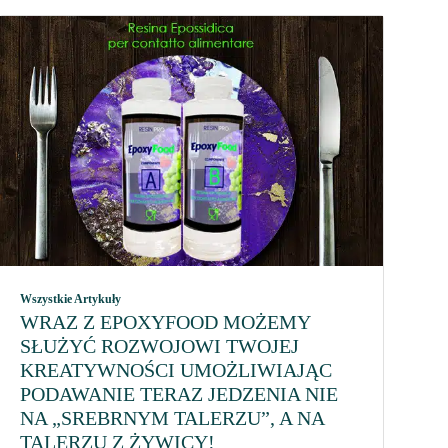
Wszystkie Artykuły
WRAZ Z EPOXYFOOD MOŻEMY
SŁUŻYĆ ROZWOJOWI TWOJEJ
KREATYWNOŚCI UMOŻLIWIAJĄC
PODAWANIE TERAZ JEDZENIA NIE
NA „SREBRNYM TALERZU”, A NA
TALERZU Z ŻYWICY!