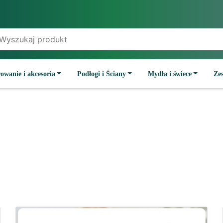
owanie i akcesoria
Podłogi i Ściany
Mydła i świece
Ze