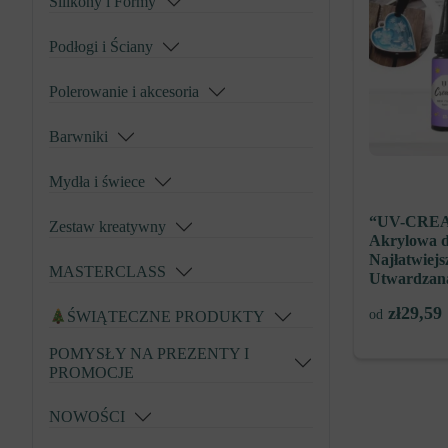
Silikony i Formy
Podłogi i Ściany
Polerowanie i akcesoria
Barwniki
Mydła i świece
“UV-CREA
Zestaw kreatywny
Akrylowa do
Najłatwiejs
MASTERCLASS
Utwardzan
zł
29,59
od
ŚWIĄTECZNE PRODUKTY
POMYSŁY NA PREZENTY I
PROMOCJE
NOWOŚCI