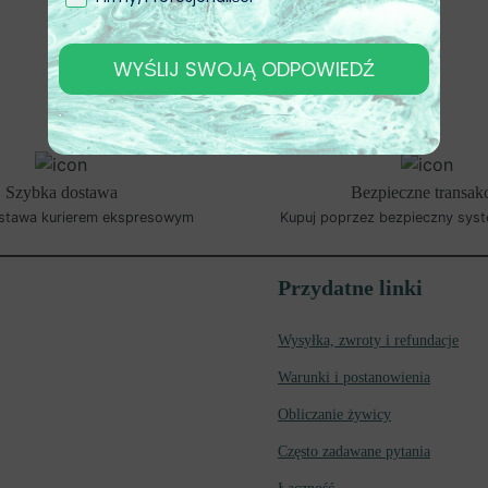
WYŚLIJ SWOJĄ ODPOWIEDŹ
Szybka dostawa
Bezpieczne transak
stawa kurierem ekspresowym
Kupuj poprzez bezpieczny syst
Przydatne linki
Wysyłka, zwroty i refundacje
Warunki i postanowienia
Obliczanie żywicy
Często zadawane pytania