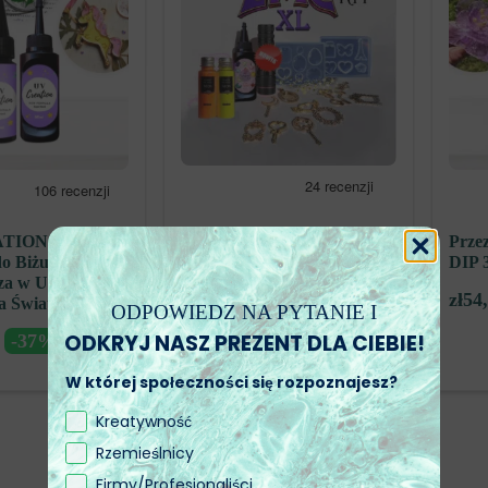
“ZESTAW EPIC” i
TION” – Żywica
Prze
“ZESTAW EPIC XL”
 Biżuterii –
DIP 3
za w Użyciu,
zł
72,00
od
zł
54
a Światłem UV
ODPOWIEDZ NA PYTANIE I
ODKRYJ NASZ PREZENT DLA CIEBIE!
-37%
W której społeczności się rozpoznajesz?
Kreatywność
Rzemieślnicy
Firmy/Profesjonaliści