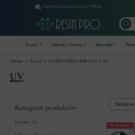
Darmowa dostawa powyżej 399 zł
Żywice
Silikony i Formy
Barwniki
Poler
Główna
Żywice
DO BIŻUTERII I KREACJI
UV
UV
Sortuj we
Kategorie produktów
Żywice
W sprzedaży