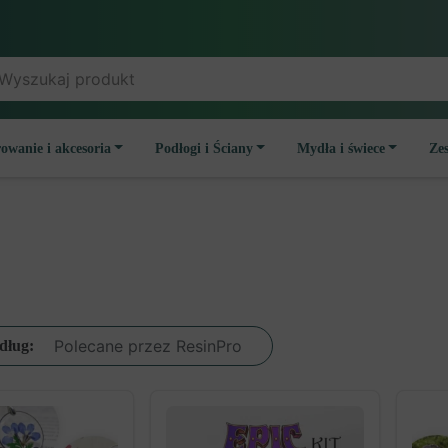
owanie i akcesoria
Podłogi i Ściany
Mydła i świece
Ze
dług: