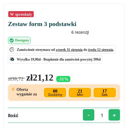
W sprzedaży
Zestaw form 3 podstawki
Dostępny
Zamówienie otrzymasz od
wtorek 11 sierpnia
do
środa 12 sierpnia
.
Wysyłka 19,90zł -
Bezpłatnie
dla zamówień powyżej 399zł
Pierwotna
Aktualna
zł
21,12
zł
30,72
-31%
cena
cena
wynosiła:
wynosi:
Oferta
00
21
16
zł30,72.
zł21,12.
wygaśnie za
Godziny
Min
Sek
-
+
Ilość
ilość
Zestaw