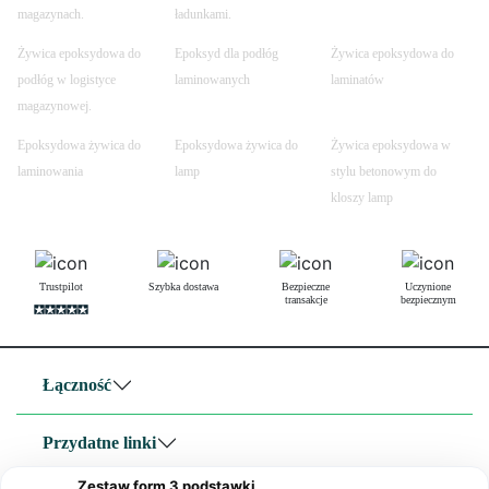
magazynach.
ładunkami.
Żywica epoksydowa do
Epoksyd dla podłóg
Żywica epoksydowa do
podłóg w logistyce
laminowanych
laminatów
magazynowej.
Epoksydowa żywica do
Epoksydowa żywica do
Żywica epoksydowa w
laminowania
lamp
stylu betonowym do
kloszy lamp
Trustpilot
Szybka dostawa
Bezpieczne
Uczynione
transakcje
bezpiecznym
Łączność
Przydatne linki
Zestaw form 3 podstawki