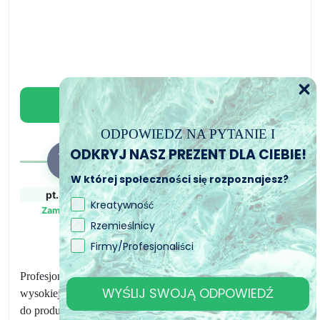
form
3
podstawki
Dodaj do koszyka
ODPOWIEDZ NA PYTANIE I
ODKRYJ NASZ PREZENT DLA CIEBIE!
W której społeczności się rozpoznajesz?
pt., 7. sie
pon., 10. sie - wt.,
wt., 11. sie - czw.,
Kreatywność
11. sie
13. sie
Zamówiony
Rzemieślnicy
Zamówienie wysłane
Przewidywany czas
dostawy
Firmy/Profesjonaliści
Profesjonalne formy „Zestaw 3 podstawek” wykonane z
WYŚLIJ SWOJĄ ODPOWIEDŹ
wysokiej jakości silikonu do kreacji żywicznych. Doskonały
do ​​produkcji podstawek, przedmiotów dekoracyjnych oraz