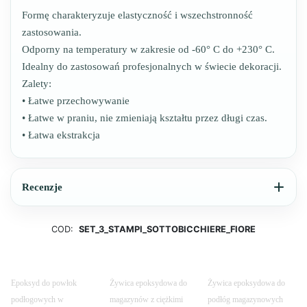
Formę charakteryzuje elastyczność i wszechstronność
zastosowania.
Odporny na temperatury w zakresie od -60° C do +230° C.
Idealny do zastosowań profesjonalnych w świecie dekoracji.
Zalety:
• Łatwe przechowywanie
• Łatwe w praniu, nie zmieniają kształtu przez długi czas.
• Łatwa ekstrakcja
Recenzje
COD:
SET_3_STAMPI_SOTTOBICCHIERE_FIORE
Epoksyd do powłok
Żywica epoksydowa do
Żywica epoksydowa do
podłogowych w
magazynów z ciężkimi
podłóg magazynowych