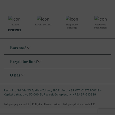
Trustpilot
Szybka dostawa
Bezpieczne
Uczynione
transakcje
bezpiecznym
Łączność
Przydatne linki
O nas
Resin Pro Srl, Via 25 Aprile – Z.I.snc, 19021 Arcola SP VAT: 01473200119 •
Kapitał zakładowy 50 000 EUR w całości opłacony • REA SP-210889
|
|
Polityka prywatności
Polityka plików cookie
Polityka plików cookie UE