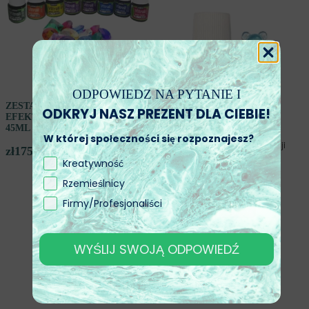
ODPOWIEDZ NA PYTANIE I
ZESTAW 8 KOLORÓW VITRAIL
ODKRYJ NASZ PREZENT DLA CIEBIE!
EFEKT PRZEZROCZYSTOŚCI x
45ML
W której społeczności się rozpoznajesz?
zł
175,03
Kreatywność
BARWNIK “MAGIC
Rzemieślnicy
CRYSTAL”
Firmy/Profesjonaliści
zł
21,12
-17%
od
WYŚLIJ SWOJĄ ODPOWIEDŹ