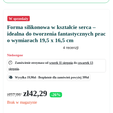
W sprzedaży
Forma silikonowa w kształcie serca –
idealna do tworzenia fantastycznych prac
o wymiarach 19,5 x 16,5 cm
Niedostępne
Zamówienie otrzymasz od
wtorek 11 sierpnia
do
czwartek 13
sierpnia
.
Wysyłka 19,90zł -
Bezpłatnie
dla zamówień powyżej 399zł
Pierwotna
Aktualna
zł
42,29
zł
57,06
-26%
cena
cena
wynosiła:
wynosi:
Brak w magazynie
zł57,06.
zł42,29.