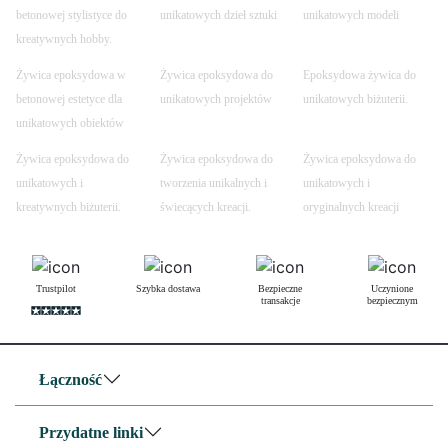
betonowej stylistyce do
unikatowych dzieł sztuki
unikatowych modeli
kreatywnych hobby.
Żywica epoksydowa w
Żywica epoksydowa do
Epoksydowa żywica do
betonowej estetyce dla
unikatowych projektów
unikatowych biżuterii.
unikatowych obiektów
Żywica epoksydowa do
Żywica epoksydowa do
Żywica epoksydowa do
unikatowych i
tworzenia unikalnych i
unikatowych i
kreatywnych biżuterii.
świecących kreacji.
oryginalnych kreacji
Trustpilot
Szybka dostawa
Bezpieczne
Uczynione
transakcje
bezpiecznym
Łączność
Przydatne linki