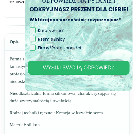
ODPOWIEDZ NA PYTANIE I
rozpuszczalników.
ODKRYJ NASZ PREZENT DLA CIEBIE!
W której społeczności się rozpoznajesz?
Kreatywność
Rzemieślnicy
Opis
Firmy/Profesjonaliści
Forma silikonowa do żywic, dzięki której możesz stworzyć
WYŚLIJ SWOJĄ ODPOWIEDŹ
fantastyczne kreacje w kształcie serca, wykonane z
profesjonalnego silikonu i całkowicie wolne od
niedoskonałości.
Nieodkształcalna forma silikonowa, charakteryzująca się
dużą wytrzymałością i trwałością.
Rodzaj techniki ręcznej: Kreacja w kształcie serca.
Materiał: silikon