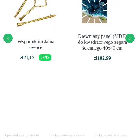
Drewniany panel (MDF)
‹
›
Wspornik miski na
do kwadratowego zegara
owoce
ściennego 40x40 cm
zł
21,12
-2%
zł
102,99
Epoksydowa żywica w
Epoksydowa żywica do
Epoksydowa żywica do