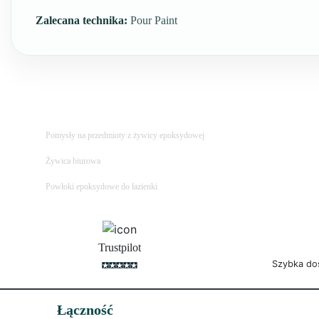
Zalecana technika:
Pour Paint
Pomysły na przedmioty z żywicy epoksydowej
Żywica biurowa
Powłoki epoksydowe do łazienki
Trustpilot
Szybka do
Łączność