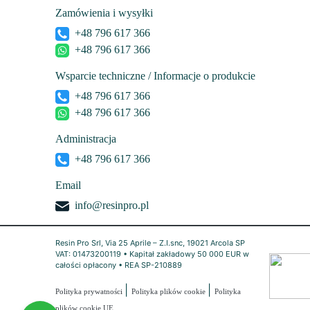
Zamówienia i wysyłki
+48 796 617 366
+48 796 617 366
Wsparcie techniczne / Informacje o produkcie
+48 796 617 366
+48 796 617 366
Administracja
+48 796 617 366
Email
info@resinpro.pl
Resin Pro Srl, Via 25 Aprile – Z.I.snc, 19021 Arcola SP
VAT: 01473200119 • Kapitał zakładowy 50 000 EUR w
całości opłacony • REA SP-210889
|
|
Polityka prywatności
Polityka plików cookie
Polityka
plików cookie UE