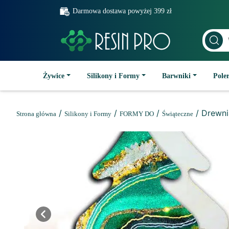
Darmowa dostawa powyżej 399 zł
Żywice
Silikony i Formy
Barwniki
Poler
/
/
/
/ Drewni
Strona główna
Silikony i Formy
FORMY DO
Świąteczne
Previous