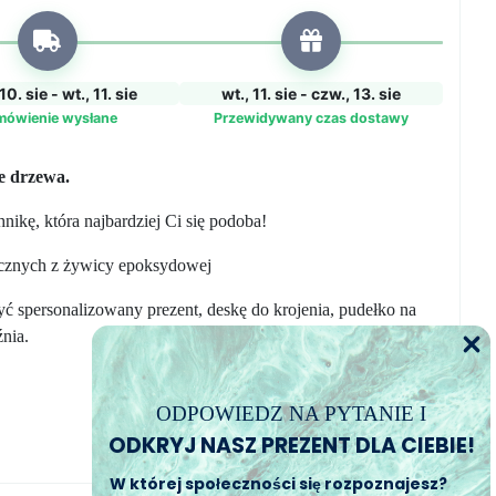
10. sie - wt., 11. sie
wt., 11. sie - czw., 13. sie
mówienie wysłane
Przewidywany czas dostawy
ie drzewa.
ikę, która najbardziej Ci się podoba!
ecznych z żywicy epoksydowej
ć spersonalizowany prezent, deskę do krojenia, pudełko na
nia.
ODPOWIEDZ NA PYTANIE I
ODKRYJ NASZ PREZENT DLA CIEBIE!
W której społeczności się rozpoznajesz?