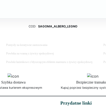
COD:
SAGOMA_ALBERO_LEGNO
Pomysły na kreatywne zastosowania
Po
Powłoka na wannę z żywicy epoksydowej
Po
Powłoki łazienkowe z błyszczącym efektem marmuru z żywicy epoksydowej.
Po
Szybka dostawa
Bezpieczne transak
stawa kurierem ekspresowym
Kupuj poprzez bezpieczny syst
Przydatne linki