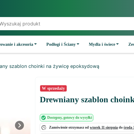
owanie i akcesoria
Podłogi i Ściany
Mydła i świece
Ze
any szablon choinki na żywicę epoksydową
W sprzedaży
Drewniany szablon choink
Dostępny
, gotowy do wysyłki
Zamówienie otrzymasz od
wtorek 11 sierpnia
do
środa 
Next