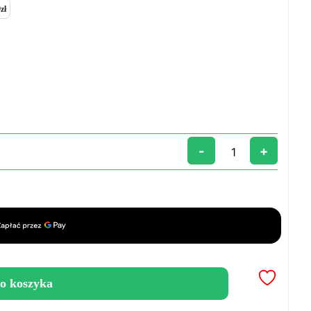
zł
-
+
o koszyka