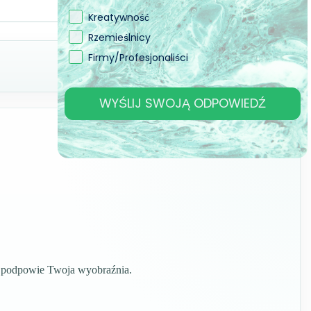
Kreatywność
Rzemieślnicy
Firmy/Profesjonaliści
WYŚLIJ SWOJĄ ODPOWIEDŹ
co podpowie Twoja wyobraźnia.