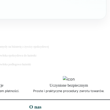
mysły na biżuterię z żywicy epoksydowej
włoka epoksydowa do łazienki
włoka podłogowa łazienki
cje
Uczynione bezpiecznym
em płatności.
Proste i praktyczne procedury zwrotu towarów.
O nas