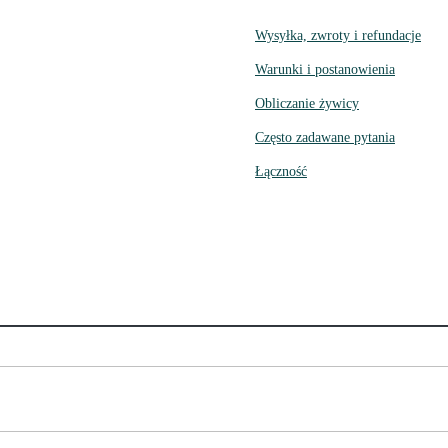
Wysyłka, zwroty i refundacje
Warunki i postanowienia
Obliczanie żywicy
Często zadawane pytania
Łączność