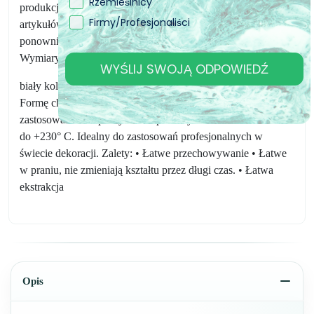
Rzemieślnicy
produkcji podstawek, przedmiotów dekoracyjnych oraz
Firmy/Profesjonaliści
artykułów domowych i biurowych, produkt ten może być
ponownie używany przez lata.
Wymiary: 32cm x 22cm x 1cm
WYŚLIJ SWOJĄ ODPOWIEDŹ
biały kolor
Formę charakteryzuje elastyczność i wszechstronność
zastosowania. Odporny na temperatury w zakresie od -60° C
do +230° C. Idealny do zastosowań profesjonalnych w
świecie dekoracji. Zalety: • Łatwe przechowywanie • Łatwe
w praniu, nie zmieniają kształtu przez długi czas. • Łatwa
ekstrakcja
Opis