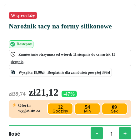
W sprzedaży
Narożnik tacy na formy silikonowe
Dostępny
Zamówienie otrzymasz od
wtorek 11 sierpnia
do
czwartek 13
sierpnia
.
Wysyłka 19,90zł -
Bezpłatnie
dla zamówień powyżej 399zł
Pierwotna
Aktualna
zł
21,12
zł
39,74
-47%
cena
cena
wynosiła:
wynosi:
Oferta
12
54
08
zł39,74.
zł21,12.
wygaśnie za
Godziny
Min
Sek
-
+
Ilość
ilość