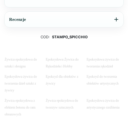
Recenzje
COD:
STAMPO_SPICCHIO
Żywica epoksydowa do
Epoksydowa Żywica do
Epoksydowa żywica do
sztuki i designu
Rękodzieła i Hobby
tworzenia rękodzieł
Epoksydowa żywica do
Epoksyd dla obiektów z
Epoksyd do tworzenia
tworzenia dzieł sztuki z
żywicy
obiektów artystycznych
żywicy
Żywica epoksydowa z
Żywica epoksydowa do
Epoksydowa żywica do
efektem betonu do ram
tworzyw sztucznych
artystycznego rzeźbienia
obrazowych