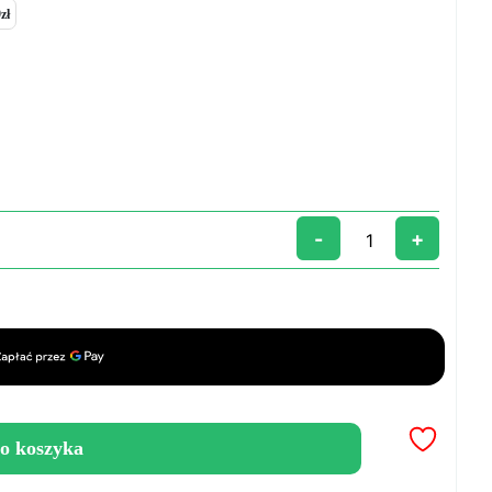
zł
-
+
o koszyka