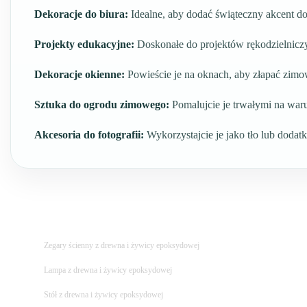
Dekoracje do biura:
Idealne, aby dodać świąteczny akcent do 
Projekty edukacyjne:
Doskonałe do projektów rękodzielniczy
Dekoracje okienne:
Powieście je na oknach, aby złapać zimo
Sztuka do ogrodu zimowego:
Pomalujcie je trwałymi na war
Akcesoria do fotografii:
Wykorzystajcie je jako tło lub dodatk
Zegary ścienny z drewna i żywicy epoksydowej
Lampa z drewna i żywicy epoksydowej
Stół z drewna i żywicy epoksydowej