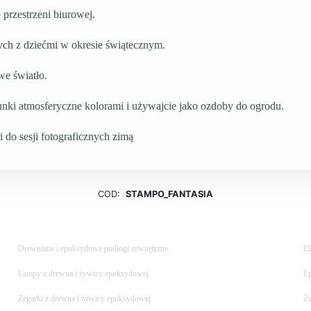
przestrzeni biurowej.
ch z dziećmi w okresie świątecznym.
we światło.
unki atmosferyczne kolorami i używajcie jako ozdoby do ogrodu.
i do sesji fotograficznych zimą
COD:
STAMPO_FANTASIA
Drewniane i epoksydowe podłogi zewnętrzne
El
Lampy z drewna i żywicy epoksydowej
Ep
Zegarki z drewna i żywicy epoksydowej
Ży