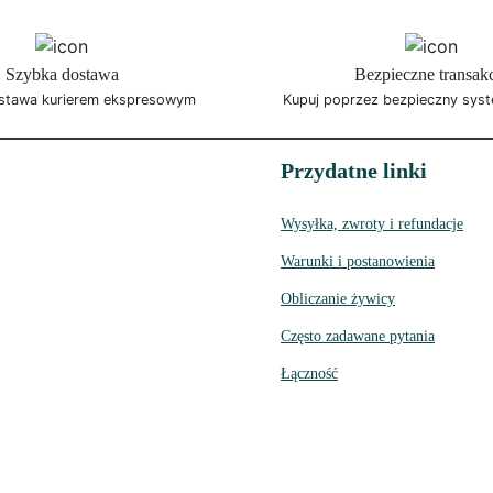
Szybka dostawa
Bezpieczne transak
stawa kurierem ekspresowym
Kupuj poprzez bezpieczny syst
Przydatne linki
Wysyłka, zwroty i refundacje
Warunki i postanowienia
Obliczanie żywicy
Często zadawane pytania
Łączność