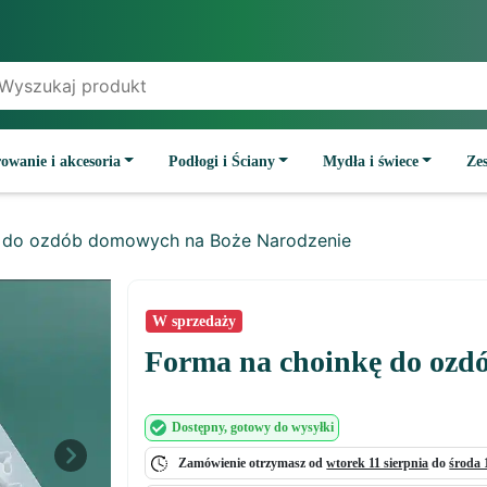
owanie i akcesoria
Podłogi i Ściany
Mydła i świece
Ze
ę do ozdób domowych na Boże Narodzenie
W sprzedaży
Forma na choinkę do ozd
Dostępny
, gotowy do wysyłki
Zamówienie otrzymasz od
wtorek 11 sierpnia
do
środa 
Next