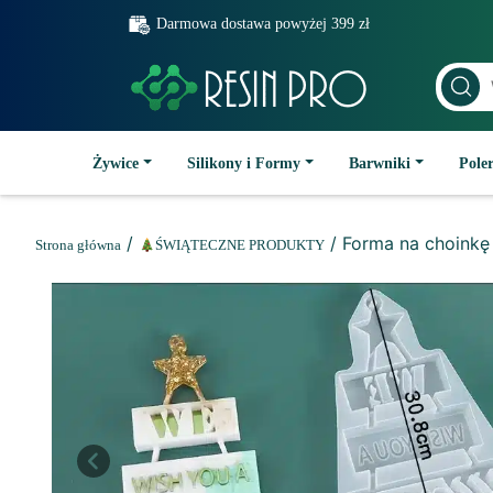
Darmowa dostawa powyżej 399 zł
Żywice
Silikony i Formy
Barwniki
Poler
/
/ Forma na choink
Strona główna
ŚWIĄTECZNE PRODUKTY
Previous