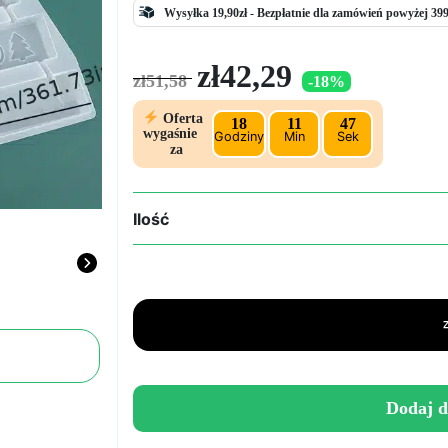
Wysyłka 19,90zł -
Bezpłatnie
dla zamówień powyżej 399
Pierwotna
Aktualna
zł
42,29
zł
51,58
-18%
cena
cena
wynosiła:
wynosi:
Oferta
18
11
46
zł51,58.
zł42,29.
wygaśnie
Godziny
Min
Sek
za
Ilość
ilość
Forma
na
choinkę
do
ozdób
domowych
na
Dodaj d
Boże
Narodzenie