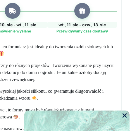
10. sie - wt., 11. sie
wt., 11. sie - czw., 13. sie
mówienie wysłane
Przewidywany czas dostawy
, ten formularz jest idealny do tworzenia ozdób stołowych lub
.
yczny do różnych projektów. Tworzenia wykonane przy użyciu
dekoracji do domu i ogrodu. Te unikalne ozdoby dodają
trzeni zewnętrznej.
sokiej jakości silikonu, co gwarantuje długotrwałość i
uszkadzania wzoru
.
ej, te formy mogą być również używane z innymi
imerowa
.
e nasmarowanie formy przed użyciem i dokładne jej