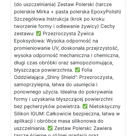
(do uszczelniania) Zestaw Polerski (tarcze
polerskie Mirka + pasta polerska EpoxyPolish)
Szczegółowa Instrukcja (krok po kroku
tworzenie formy i odlewanie żywicy) Cechy
zestawu:
Przezroczysta Żywica
Epoksydowa: Wysoka odporność na
promieniowanie UV, doskonała przejrzystość,
wysoka odporność mechaniczna i chemiczna,
długi czas obróbki oraz samopoziomująca,
błyszcząca powierzchnia.
Folia
Oddzielająca „Shiny Shield”: Przezroczysta,
samoprzylepna, łatwa do usunięcia i
ponownego użycia. Idealna do pokrywania
formy i uzyskania błyszczącej powierzchni
bez pęcherzyków powietrza.
Nietoksyczny
Silikon IGUM: Całkowicie bezpieczna, łatwa w
aplikacji i obróbce masa silikonowa do
uszczelniania.
Zestaw Polerski: Zawiera
tarcze ścierne o różnej gradacji oraz