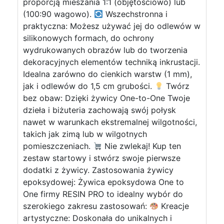
proporcją mieszania 1:1 (objętościowo) lub
(100:90 wagowo).
Wszechstronna i
praktyczna: Możesz używać jej do odlewów w
silikonowych formach, do ochrony
wydrukowanych obrazów lub do tworzenia
dekoracyjnych elementów techniką inkrustacji.
Idealna zarówno do cienkich warstw (1 mm),
jak i odlewów do 1,5 cm grubości.
Twórz
bez obaw: Dzięki żywicy One-to-One Twoje
dzieła i biżuteria zachowają swój połysk
nawet w warunkach ekstremalnej wilgotności,
takich jak zimą lub w wilgotnych
pomieszczeniach.
Nie zwlekaj! Kup ten
zestaw startowy i stwórz swoje pierwsze
dodatki z żywicy. Zastosowania żywicy
epoksydowej: Żywica epoksydowa One to
One firmy RESIN PRO to idealny wybór do
szerokiego zakresu zastosowań:
Kreacje
artystyczne: Doskonała do unikalnych i