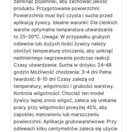
zamknąć pojemniki, aby zachować jakość
produktu. Przygotowanie powierzchni:
Powierzchnia musi być czysta i sucha przed
aplikacją żywicy. Idealne warunki: Dla cienkich
warstw optymalna temperatura utwardzania
to 25–30°C. Uwaga: W przypadku grubych
odlewów lub dużych ilości żywicy należy
obniżyć temperaturę otoczenia, aby uniknąć
nadmiernego nagrzewania podczas reakcji.
Czasy utwardzania: Sucha w dotyku: 24–48
godzin Możliwość chodzenia: 3–4 dni Pełna
twardość: 8–10 dni Czasy zależą od
temperatury, wilgotności i grubości warstwy.
Kontrola wilgotności: Chociaż ten model
żywicy lepiej znosi wilgoć, zaleca się unikanie
pracy przy wilgotności powyżej 45%, aby
zapobiec matowieniu lub marszczeniu
powierzchni. Aplikacje grubowarstwowe: Przy
odlewach kilku centymetrów zaleca się użycie