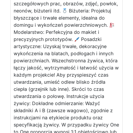
szczegółowych prac, obrazów, zdjęć, powłok,
neonów, biżuterii itd.
Biżuteria: Projektuj
błyszczące i trwałe elementy, idealna do
domingu i wykończeń powierzchniowych.
Modelarstwo: Perfekcyjna do makiet i
precyzyjnych prototypów.
Posadzki
artystyczne: Uzyskaj trwałe, dekoracyjne
wykończenia na blatach, podłogach i innych
powierzchniach. Wszechstronna żywica, która
łączy jakość, wytrzymałość i łatwość użycia w
każdym projekcie! Aby przyspieszyć czas
utwardzania, umieść odlew blisko źródła
ciepła (grzejnik lub inne). Skróci to czas
utwardzania o połowę. Instrukcje użycia
żywicy: Dokładne odmierzanie: Ważyć
składniki A i B (zawsze wagowo), zgodnie z
instrukcjami na etykiecie produktu oraz
specyfikacją żywicy. W przypadku żywicy One
to One proporcja wynosi 1:1 objętościowo lub