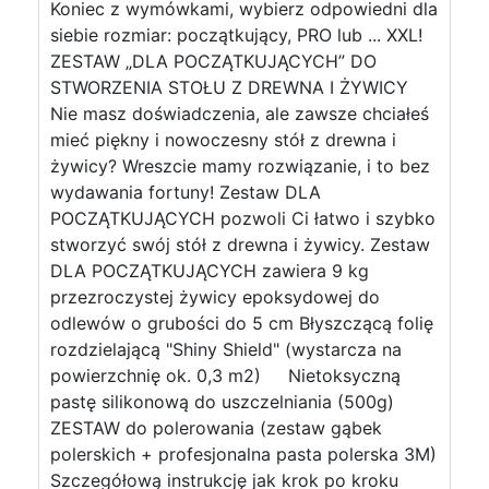
Koniec z wymówkami, wybierz odpowiedni dla
siebie rozmiar: początkujący, PRO lub ... XXL!
ZESTAW „DLA POCZĄTKUJĄCYCH” DO
STWORZENIA STOŁU Z DREWNA I ŻYWICY
Nie masz doświadczenia, ale zawsze chciałeś
mieć piękny i nowoczesny stół z drewna i
żywicy? Wreszcie mamy rozwiązanie, i to bez
wydawania fortuny! Zestaw DLA
POCZĄTKUJĄCYCH pozwoli Ci łatwo i szybko
stworzyć swój stół z drewna i żywicy. Zestaw
DLA POCZĄTKUJĄCYCH zawiera 9 kg
przezroczystej żywicy epoksydowej do
odlewów o grubości do 5 cm Błyszczącą folię
rozdzielającą "Shiny Shield" (wystarcza na
powierzchnię ok. 0,3 m2) Nietoksyczną
pastę silikonową do uszczelniania (500g)
ZESTAW do polerowania (zestaw gąbek
polerskich + profesjonalna pasta polerska 3M)
Szczegółową instrukcję jak krok po kroku