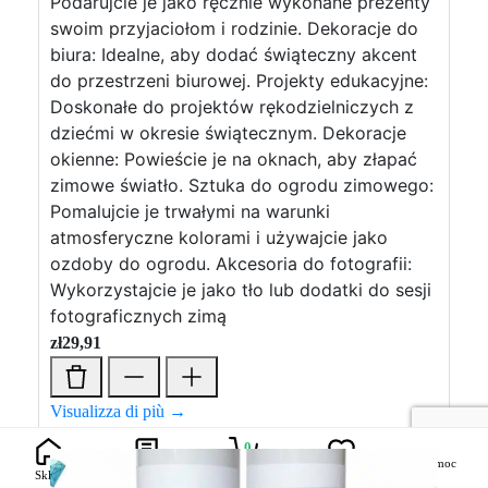
Podarujcie je jako ręcznie wykonane prezenty
swoim przyjaciołom i rodzinie. Dekoracje do
biura: Idealne, aby dodać świąteczny akcent
do przestrzeni biurowej. Projekty edukacyjne:
Doskonałe do projektów rękodzielniczych z
dziećmi w okresie świątecznym. Dekoracje
okienne: Powieście je na oknach, aby złapać
zimowe światło. Sztuka do ogrodu zimowego:
Pomalujcie je trwałymi na warunki
atmosferyczne kolorami i używajcie jako
ozdoby do ogrodu. Akcesoria do fotografii:
Wykorzystajcie je jako tło lub dodatki do sesji
fotograficznych zimą
zł
29,91
Visualizza di più →
0
Pomoc
zł
0,00
Sklep
Przewodniki
Lista życzeń