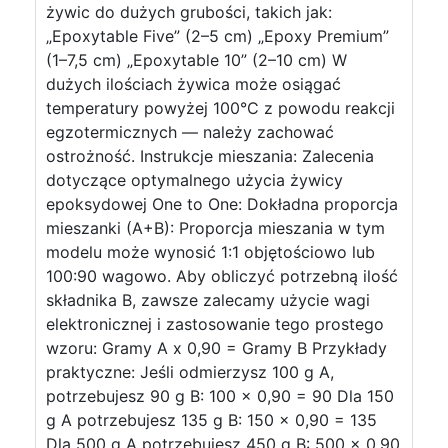
żywic do dużych grubości, takich jak:
„Epoxytable Five” (2–5 cm) „Epoxy Premium”
(1–7,5 cm) „Epoxytable 10” (2–10 cm) W
dużych ilościach żywica może osiągać
temperatury powyżej 100°C z powodu reakcji
egzotermicznych — należy zachować
ostrożność. Instrukcje mieszania: Zalecenia
dotyczące optymalnego użycia żywicy
epoksydowej One to One: Dokładna proporcja
mieszanki (A+B): Proporcja mieszania w tym
modelu może wynosić 1:1 objętościowo lub
100:90 wagowo. Aby obliczyć potrzebną ilość
składnika B, zawsze zalecamy użycie wagi
elektronicznej i zastosowanie tego prostego
wzoru: Gramy A x 0,90 = Gramy B Przykłady
praktyczne: Jeśli odmierzysz 100 g A,
potrzebujesz 90 g B: 100 x 0,90 = 90 Dla 150
g A potrzebujesz 135 g B: 150 x 0,90 = 135
Dla 500 g A potrzebujesz 450 g B: 500 x 0,90