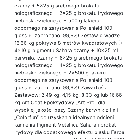
czarny + 5×25 g srebrnego brokatu
holograficznego + 2×25 g brokatu irydowego
niebiesko-zielonego + 500 g lakieru
odpornego na zarysowania Polishield 100
gloss + izopropanol 99,9%) Zestaw o wadze
16,66 kg pokrywa 8 metrów kwadratowych (+
4×10 g pigmentu Sahara czarny + 10×25 ml
barwnika czarny + 8×25 g srebrnego brokatu
holograficznego + 4×25 g brokatu irydowego
niebiesko-zielonego + 2×500 g lakieru
odpornego na zarysowania Polishield 100
gloss + izopropanol 99,9%) Zawartość
Zestawów: 2,49 kg, 4,15 kg, 8,33 kg lub 16,66
kg Art Coat Epoksydowy „Art Pro” dla
wysokiej jakości bazy Czarny barwnik z linii
„Colorfun” do uzyskania idealnych odcieni
kamienia Pigment Metallica Sahara i brokat
irydowy dla dodatkowego efektu blasku Farba