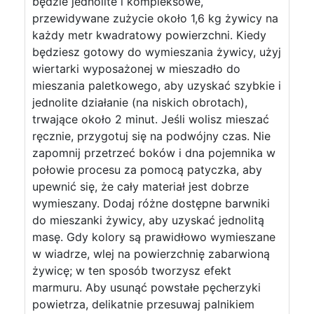
będzie jednolite i kompleksowe,
przewidywane zużycie około 1,6 kg żywicy na
każdy metr kwadratowy powierzchni. Kiedy
będziesz gotowy do wymieszania żywicy, użyj
wiertarki wyposażonej w mieszadło do
mieszania paletkowego, aby uzyskać szybkie i
jednolite działanie (na niskich obrotach),
trwające około 2 minut. Jeśli wolisz mieszać
ręcznie, przygotuj się na podwójny czas. Nie
zapomnij przetrzeć boków i dna pojemnika w
połowie procesu za pomocą patyczka, aby
upewnić się, że cały materiał jest dobrze
wymieszany. Dodaj różne dostępne barwniki
do mieszanki żywicy, aby uzyskać jednolitą
masę. Gdy kolory są prawidłowo wymieszane
w wiadrze, wlej na powierzchnię zabarwioną
żywicę; w ten sposób tworzysz efekt
marmuru. Aby usunąć powstałe pęcherzyki
powietrza, delikatnie przesuwaj palnikiem