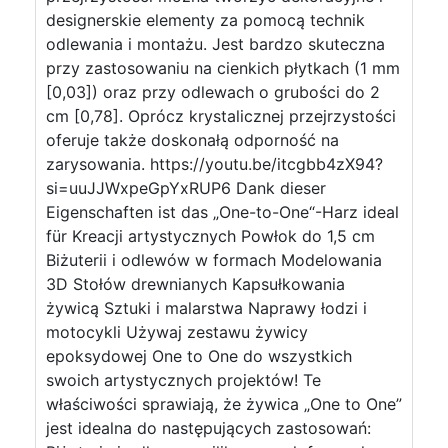
designerskie elementy za pomocą technik
odlewania i montażu. Jest bardzo skuteczna
przy zastosowaniu na cienkich płytkach (1 mm
[0,03]) oraz przy odlewach o grubości do 2
cm [0,78]. Oprócz krystalicznej przejrzystości
oferuje także doskonałą odporność na
zarysowania. https://youtu.be/itcgbb4zX94?
si=uuJJWxpeGpYxRUP6 Dank dieser
Eigenschaften ist das „One-to-One“-Harz ideal
für Kreacji artystycznych Powłok do 1,5 cm
Biżuterii i odlewów w formach Modelowania
3D Stołów drewnianych Kapsułkowania
żywicą Sztuki i malarstwa Naprawy łodzi i
motocykli Używaj zestawu żywicy
epoksydowej One to One do wszystkich
swoich artystycznych projektów! Te
właściwości sprawiają, że żywica „One to One”
jest idealna do następujących zastosowań: