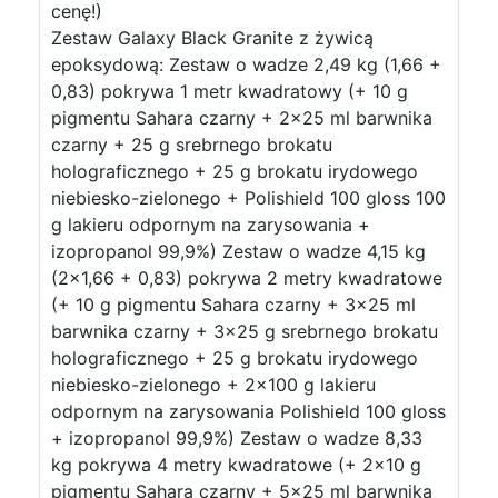
cenę!)
Zestaw Galaxy Black Granite z żywicą
epoksydową: Zestaw o wadze 2,49 kg (1,66 +
0,83) pokrywa 1 metr kwadratowy (+ 10 g
pigmentu Sahara czarny + 2×25 ml barwnika
czarny + 25 g srebrnego brokatu
holograficznego + 25 g brokatu irydowego
niebiesko-zielonego + Polishield 100 gloss 100
g lakieru odpornym na zarysowania +
izopropanol 99,9%) Zestaw o wadze 4,15 kg
(2×1,66 + 0,83) pokrywa 2 metry kwadratowe
(+ 10 g pigmentu Sahara czarny + 3×25 ml
barwnika czarny + 3×25 g srebrnego brokatu
holograficznego + 25 g brokatu irydowego
niebiesko-zielonego + 2×100 g lakieru
odpornym na zarysowania Polishield 100 gloss
+ izopropanol 99,9%) Zestaw o wadze 8,33
kg pokrywa 4 metry kwadratowe (+ 2×10 g
pigmentu Sahara czarny + 5×25 ml barwnika