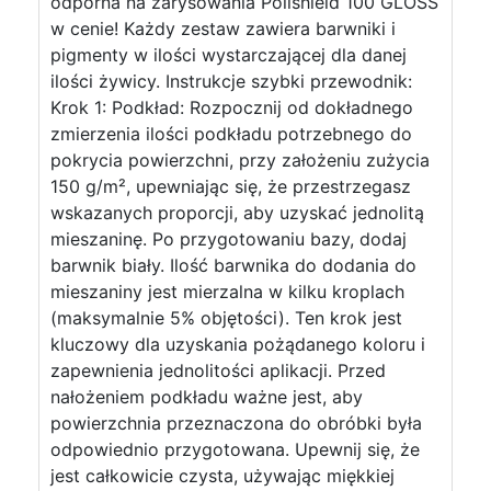
odporna na zarysowania Polishield 100 GLOSS
w cenie! Każdy zestaw zawiera barwniki i
pigmenty w ilości wystarczającej dla danej
ilości żywicy. Instrukcje szybki przewodnik:
Krok 1: Podkład: Rozpocznij od dokładnego
zmierzenia ilości podkładu potrzebnego do
pokrycia powierzchni, przy założeniu zużycia
150 g/m², upewniając się, że przestrzegasz
wskazanych proporcji, aby uzyskać jednolitą
mieszaninę. Po przygotowaniu bazy, dodaj
barwnik biały. Ilość barwnika do dodania do
mieszaniny jest mierzalna w kilku kroplach
(maksymalnie 5% objętości). Ten krok jest
kluczowy dla uzyskania pożądanego koloru i
zapewnienia jednolitości aplikacji. Przed
nałożeniem podkładu ważne jest, aby
powierzchnia przeznaczona do obróbki była
odpowiednio przygotowana. Upewnij się, że
jest całkowicie czysta, używając miękkiej