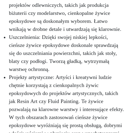
wagi, co sprawia, że proces twórczy staje się
projektów odlewniczych, takich jak produkcja
bezproblemowy.
Masz pytania? Jako
biżuterii czy modelarstwo, cienkopalne żywice
producent oferujemy profesjonalne wsparcie: w
epoksydowe są doskonałym wyborem. Łatwo
przypadku pytań skontaktuj się z naszym
wnikają w drobne detale i utwardzają się klarownie.
dedykowanym zespołem wsparcia, aby uzyskać
pomoc i porady. Przezroczysta Żywica
Uszczelnienia: Dzięki swojej niskiej lepkości,
Epoksydowa ICRYSTAL jest idealna do
cieńsze żywice epoksydowe doskonale sprawdzają
Twórczości i Rękodzieła: Odlewów żywicznych
się do uszczelniania powierzchni, takich jak stoły,
od 1 mm do 2 cm grubości (możliwe jest
tworzenie wielu warstw) Odlewów w formach
blaty czy podłogi. Tworzą gładką, wytrzymałą
silikonowych (biżuteria, podstawki, tace)
warstwę ochronną.
Odlewania przedmiotów i materiałów (monety,
Projekty artystyczne: Artyści i kreatywni ludzie
kamienie, muszle, korki itp.) Meblarstwa i
chętnie korzystają z cienkopalnych żywic
stolarstwa (stoły drewno-żywiczne itp.) Dzieł
sztuki, podłóg i powłok ochronnych Impregnacji
epoksydowych do projektów artystycznych, takich
włókna szklanego i węglowego (naprawy,
jak Resin Art czy Fluid Painting. Te żywice
powłoki ochronne)
Przekształć swoje
pozwalają na klarowne warstwy i interesujące efekty.
pomysły w rzeczywistość – Rób rzemiosło z
Żywicą ICRYSTAL! Kup Teraz i Zanurz Się w
W tych obszarach zastosowań cieńsze żywice
Świat Kreatywności!
epoksydowe wyróżniają się prostą obsługą, dobrymi