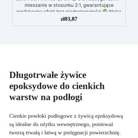
mieszanie w stosunku 2:1, gwarantujące
perfekcyjny efekt bez niedoskonałości
Niska
lepkość: Zapewnia odlewy bez pęcherzyków,
zł
83,87
kompatybilna z drewnem, silikonem, szkłem,
metalem i innymi materiałami
Bezpieczna po
utwardzeniu: Nietoksyczna, bezpieczna dla
skóry, wolna od BPA i rozpuszczalników (VOC
Free)
Błyszcząca i samopoziomująca: Z
filtrami UV przeciw żółknięciu dla trwałego i
lśniącego wykończenia
Długotrwałe żywice
epoksydowe do cienkich
warstw na podłogi
Cienkie powłoki podłogowe z żywicą epoksydową
są idealne do użytku wewnętrznego, ponieważ
tworzą trwałą i łatwą w pielęgnacji powierzchnię.