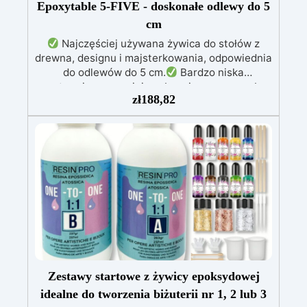
Epoxytable 5-FIVE - doskonałe odlewy do 5
cm
Najczęściej używana żywica do stołów z
drewna, designu i majsterkowania, odpowiednia
do odlewów do 5 cm.
Bardzo niska
egzotermia zapewniająca bezpieczną pracę bez
zł
188,82
przegrzewania.
Odporna na zarysowania i
żółknięcie dzięki filtrom UV i wysokiej jakości
mechanicznej.
Niska lepkość, eliminująca
pęcherzyki powietrza i zapewniająca gładkie
wykończenie.
Bezpieczna i nietoksyczna,
wolna od BPA/VOC, certyfikowana do
długotrwałego kontaktu ze skórą.
Zestawy startowe z żywicy epoksydowej
idealne do tworzenia biżuterii nr 1, 2 lub 3