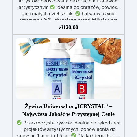
artystów, dedykowana dekoracjom i zalewom
artystycznym
Idealna do obrazów, powłok,
tac i małych dzieł sztuki
Łatwa w użyciu
(stosunek 3:2), chroniona przed żółknięciem
dzięki specjalnym filtrom UV
Gęsta formuła:
zł
120,00
nie kapie, utrzymując precyzyjne i czyste wzory
Utwardza się w 12-24 godziny, zapewniając
błyszczącą i lśniącą powierzchnię
Żywica Uniwersalna „ICRYSTAL” –
Najwyższa Jakość w Przystępnej Cenie
Przezroczysta żywica: Idealna do rękodzieła
i projektów artystycznych, odpowiednia do
zalew od 1 mm do 1,5 cm
Dla każdego: Łatwe