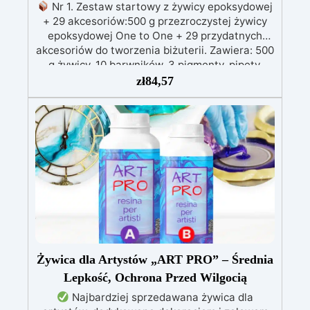
Nr 1. Zestaw startowy z żywicy epoksydowej
+ 29 akcesoriów:500 g przezroczystej żywicy
epoksydowej One to One + 29 przydatnych
akcesoriów do tworzenia biżuterii. Zawiera: 500
g żywicy, 10 barwników, 3 pigmenty, pipety,
patyczki do mieszania, rękawiczki i kubeczki.
zł
84,57
Nr 2. Zestaw startowy z żywicy epoksydowej
+ 100 akcesoriów:500 g przezroczystej żywicy
epoksydowej One to One + 100 przydatnych
akcesoriów do tworzenia biżuterii. Zawiera: 500
g żywicy, 12 dodatków dekoracyjnych, suszone
kwiaty, silikonową formę z literami, breloczki,
końcówki do miniwiertarki, ponad 100
elementów.
Żywica dla Artystów „ART PRO” – Średnia
Lepkość, Ochrona Przed Wilgocią
Najbardziej sprzedawana żywica dla