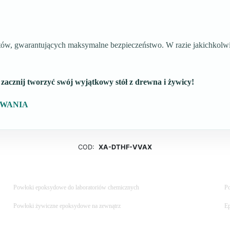
ów, gwarantujących maksymalne bezpieczeństwo. W razie jakichkolwiek
zacznij tworzyć swój wyjątkowy stół z drewna i żywicy!
OWANIA
COD:
XA-DTHF-VVAX
Powłoki epoksydowe do laboratoriów chemicznych
Po
Powłoki żywiczne epoksydowe na zewnątrz
Ep