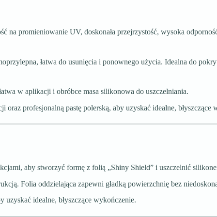
 na promieniowanie UV, doskonała przejrzystość, wysoka odporność 
moprzylepna, łatwa do usunięcia i ponownego użycia. Idealna do pokry
atwa w aplikacji i obróbce masa silikonowa do uszczelniania.
cji oraz profesjonalną pastę polerską, aby uzyskać idealne, błyszczące
cjami, aby stworzyć formę z folią „Shiny Shield” i uszczelnić silikon
rukcją. Folia oddzielająca zapewni gładką powierzchnię bez niedoskona
y uzyskać idealne, błyszczące wykończenie.