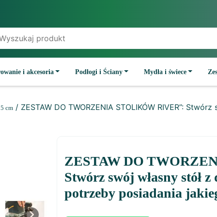
owanie i akcesoria
Podłogi i Ściany
Mydła i świece
Ze
/ ZESTAW DO TWORZENIA STOLIKÓW RIVER”: Stwórz swó
 5 cm
ZESTAW DO TWORZEN
Stwórz swój własny stół z
potrzeby posiadania jaki