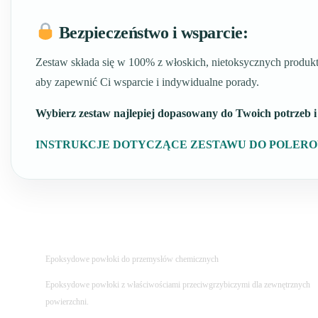
Bezpieczeństwo i wsparcie:
Zestaw składa się w 100% z włoskich, nietoksycznych produkt
aby zapewnić Ci wsparcie i indywidualne porady.
Wybierz zestaw najlepiej dopasowany do Twoich potrzeb i 
INSTRUKCJE DOTYCZĄCE ZESTAWU DO POLER
Epoksydowe powłoki do przemysłów chemicznych
Epoksydowe powłoki z właściwościami przeciwgrzybiczymi dla zewnętrznych
powierzchni.