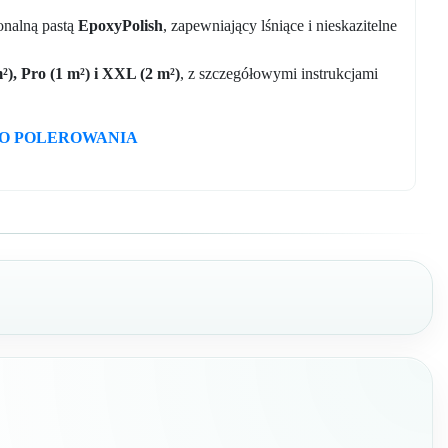
jonalną pastą
EpoxyPolish
, zapewniający lśniące i nieskazitelne
²), Pro (1 m²) i XXL (2 m²)
, z szczegółowymi instrukcjami
DO POLEROWANIA