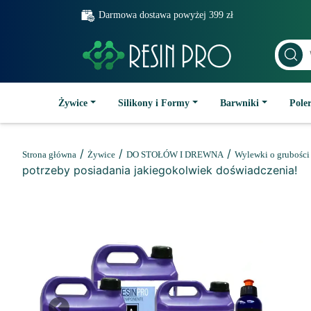
Darmowa dostawa powyżej 399 zł
Żywice
Silikony i Formy
Barwniki
Poler
/
/
/
Strona główna
Żywice
DO STOŁÓW I DREWNA
Wylewki o grubości
potrzeby posiadania jakiegokolwiek doświadczenia!