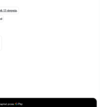
ek 13 sierpnia
.
zł