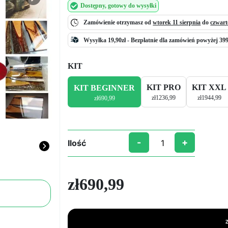
Next
Dostępny
, gotowy do wysyłki
Zamówienie otrzymasz od
wtorek 11 sierpnia
do
czwart
Wysyłka 19,90zł -
Bezpłatnie
dla zamówień powyżej 399
KIT
KIT PRO
KIT XXL
KIT BEGINNER
zł
1236,99
zł
1944,99
zł
690,99
-
+
Ilość
ilość
ZESTAW
DO
zł
690,99
TWORZENIA
STOLIKÓW
RIVER":
Stwórz