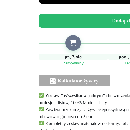
swój
własny
stół
Dodaj d
z
drewna
i
żywicy
od
pt., 7. sie
pon., 
podstaw,
Zamówiony
Za
bez
potrzeby
posiadania
Kalkulator żywicy
jakiegokolwiek
doświadczenia!
Zestaw "Wszystko w jednym"
do tworzenia
profesjonalistów, 100% Made in Italy.
Zawiera przezroczystą żywicę epoksydową odp
odlewów o grubości do 2 cm.
Kompletny zestaw materiałów do formy: folia