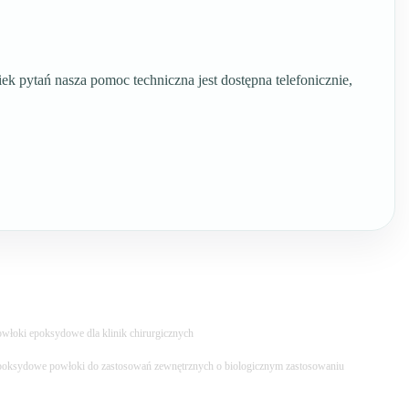
 pytań nasza pomoc techniczna jest dostępna telefonicznie,
włoki epoksydowe dla klinik chirurgicznych
oksydowe powłoki do zastosowań zewnętrznych o biologicznym zastosowaniu