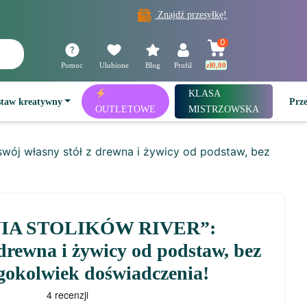
Znajdź przesyłkę!
0
Pomoc
Ulubione
Blog
Profil
zł
0,00
KLASA
staw kreatywny
Prz
OUTLETOWE
MISTRZOWSKA
j własny stół z drewna i żywicy od podstaw, bez
IA STOLIKÓW RIVER”:
 drewna i żywicy od podstaw, bez
egokolwiek doświadczenia!