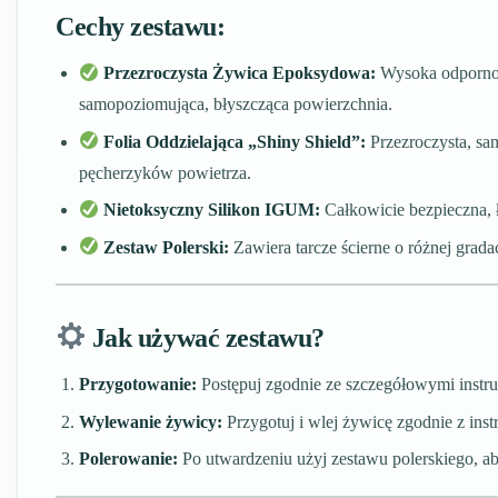
Cechy zestawu:
Przezroczysta Żywica Epoksydowa:
Wysoka odporność
samopoziomująca, błyszcząca powierzchnia.
Folia Oddzielająca „Shiny Shield”:
Przezroczysta, sa
pęcherzyków powietrza.
Nietoksyczny Silikon IGUM:
Całkowicie bezpieczna, ł
Zestaw Polerski:
Zawiera tarcze ścierne o różnej grada
Jak używać zestawu?
Przygotowanie:
Postępuj zgodnie ze szczegółowymi instruk
Wylewanie żywicy:
Przygotuj i wlej żywicę zgodnie z inst
Polerowanie:
Po utwardzeniu użyj zestawu polerskiego, ab