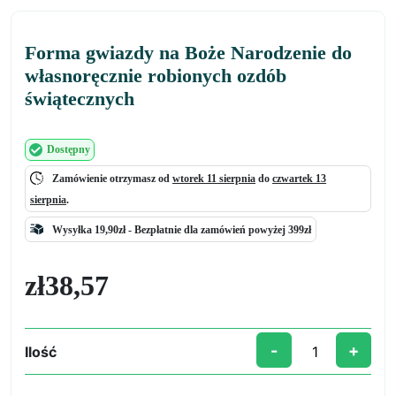
Forma gwiazdy na Boże Narodzenie do
własnoręcznie robionych ozdób
świątecznych
Dostępny
Zamówienie otrzymasz od
wtorek 11 sierpnia
do
czwartek 13
sierpnia
.
Wysyłka 19,90zł -
Bezpłatnie
dla zamówień powyżej 399zł
zł
38,57
-
+
Ilość
ilość
Forma