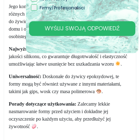
Jego kompaktowy rozmiar sprawia, że jest praktyczny do
Firmy/Profesjonaliści
różnych projektów. Tworzenia wykonane przy użyciu formy
do żywicy mogą być używane do produkcji dekoracji do
WYŚLIJ SWOJĄ ODPOWIEDŹ
domu i ogrodu. Te unikalne ozdoby dodają świątecznego i
osobistego akcentu do twojej przestrzeni zewnętrznej.
Najwyższa jakość:
Nasze formy są wykonane z wysokiej
jakości silikonu, co gwarantuje długotrwałość i elastyczność
umożliwiając łatwe usunięcie bez uszkadzania wzoru
.
Uniwersalność:
Doskonałe do żywicy epoksydowej, te
formy mogą być również używane z innymi materiałami,
takimi jak gips, wosk czy masa polimerowa
.
Porady dotyczące użytkowania:
Zalecamy lekkie
nasmarowanie formy przed użyciem i dokładne jej
oczyszczenie po każdym użyciu, aby przedłużyć jej
żywotność
.