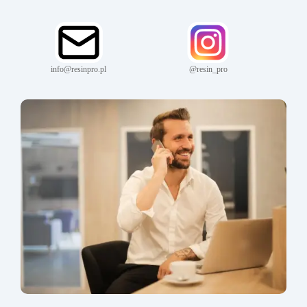
info@resinpro.pl
@resin_pro