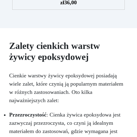
intensywnie użytkowanych miejsc: Specjalna
zł
36,00
formuła, idealna do środowisk wymagających
najwyższej trwałości.
Wszechstronne i
personalizowane wykończenie: Dostępna w
kolorystyce RAL lub NCS, z wykończeniem w
połysku. Kryjąca już przy jednej warstwie.
Uniwersalna: Doskonała do podłóg, parkingów,
Zalety cienkich warstw
magazynów oraz do powłok na odpowiednio
przygotowanej stali.
Zgodność i
żywicy epoksydowej
bezpieczeństwo: Zgodna z Rozporządzeniem
UE nr 305/2011 – Rozporządzeniem UE nr
574/2014 – Oznakowanie CE zgodnie z normą
Cienkie warstwy żywicy epoksydowej posiadają
EN 1504-2 oraz odpowiednią Deklaracją
wiele zalet, które czynią ją popularnym materiałem
Właściwości Użytkowych (DoP).
w różnych zastosowaniach. Oto kilka
najważniejszych zalet:
Przezroczystość
: Cienka żywica epoksydowa jest
zazwyczaj przezroczysta, co czyni ją idealnym
materiałem do zastosowań, gdzie wymagana jest