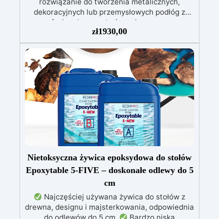
rozwiązanie do tworzenia metalicznych,
dekoracyjnych lub przemysłowych podłóg z
profesjonalnym wykończeniem w prosty
zł
1930,00
sposób. Zestaw został zaprojektowany tak, aby
spełniać wszystkie potrzeby i zawiera
wszystkie niezbędne produkty do
przygotowania, dekoracji i ochrony powierzchni
– zarówno w przestrzeniach mieszkalnych,
komercyjnych, jak i przemysłowych. W zestawie
znajduje się lakier o zawartości 98% substancji
stałych, co jest wyjątkowo wysokim
wskaźnikiem i charakterystycznym dla
produktów premium lub wysokowydajnych. Dla
porównania, standardowe farby i powłoki
zwykle zawierają od 30% do 70% substancji
stałych.
Nietoksyczna żywica epoksydowa do stołów
Epoxytable 5-FIVE – doskonałe odlewy do 5
cm
Najczęściej używana żywica do stołów z
drewna, designu i majsterkowania, odpowiednia
do odlewów do 5 cm.
Bardzo niska