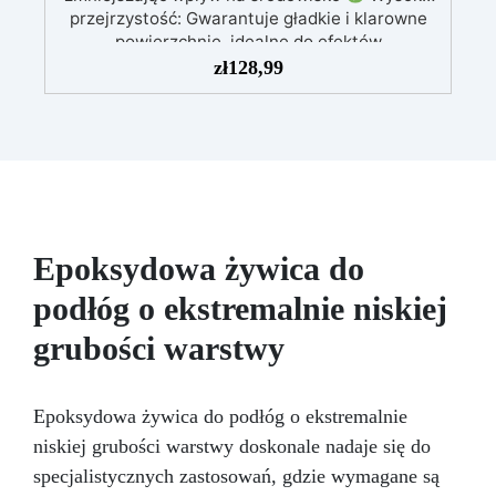
przejrzystość: Gwarantuje gładkie i klarowne
powierzchnie, idealne do efektów
dekoracyjnych
Wytrzymała i stabilna:
zł
128,99
Ochrona przed promieniowaniem UV, wilgocią i
zwiększona odporność mechaniczna
Łatwa
w użyciu: Niska reakcja egzotermiczna
umożliwia zalewy do 1 cm, zapobiegając
żółknięciu i przegrzewaniu
Szerokie
zastosowanie: Nadaje się do powłok stołów, tac
i małych dzieł sztuki
Epoksydowa żywica do
podłóg o ekstremalnie niskiej
grubości warstwy
Epoksydowa żywica do podłóg o ekstremalnie
niskiej grubości warstwy doskonale nadaje się do
specjalistycznych zastosowań, gdzie wymagane są