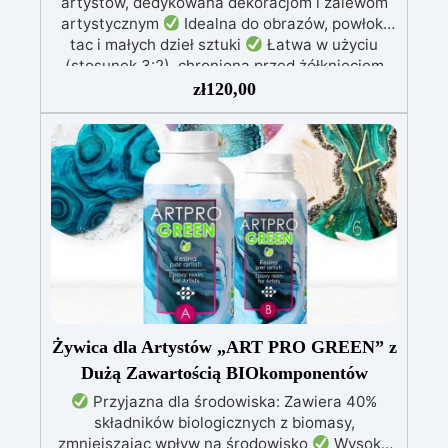
artystów, dedykowana dekoracjom i zalewom
utrwalanie wypełniaczy (elementy dekoracyjne,
artystycznym
Idealna do obrazów, powłok,
szkło, kamień, kwarc, itd.) – stworzenie idealnie
tac i małych dzieł sztuki
Łatwa w użyciu
przezroczystej warstwy ochronnej na Twoich
(stosunek 3:2), chroniona przed żółknięciem
projektach.
dzięki specjalnym filtrom UV
Gęsta formuła:
zł
120,00
nie kapie, utrzymując precyzyjne i czyste wzory
Utwardza się w 12-24 godziny, zapewniając
błyszczącą i lśniącą powierzchnię
Żywica dla Artystów „ART PRO GREEN” z
Dużą Zawartością BIOkomponentów
Przyjazna dla środowiska: Zawiera 40%
składników biologicznych z biomasy,
zmniejszając wpływ na środowisko
Wysoka