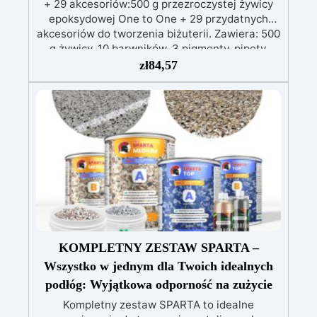
+ 29 akcesoriów:500 g przezroczystej żywicy
epoksydowej One to One + 29 przydatnych
akcesoriów do tworzenia biżuterii. Zawiera: 500
g żywicy, 10 barwników, 3 pigmenty, pipety,
patyczki do mieszania, rękawiczki i kubeczki.
zł
84,57
Nr 2. Zestaw startowy z żywicy epoksydowej
+ 100 akcesoriów:500 g przezroczystej żywicy
epoksydowej One to One + 100 przydatnych
akcesoriów do tworzenia biżuterii. Zawiera: 500
g żywicy, 12 dodatków dekoracyjnych, suszone
kwiaty, silikonową formę z literami, breloczki,
końcówki do miniwiertarki, ponad 100
elementów.
KOMPLETNY ZESTAW SPARTA –
Wszystko w jednym dla Twoich idealnych
podłóg: Wyjątkowa odporność na zużycie
Kompletny zestaw SPARTA to idealne