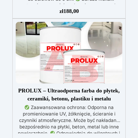
egzotermia zapewniająca bezpieczną pracę bez
zł
188,00
przegrzewania.
Odporna na zarysowania i
żółknięcie dzięki filtrom UV i wysokiej jakości
mechanicznej.
Niska lepkość, eliminująca
pęcherzyki powietrza i zapewniająca gładkie
wykończenie.
Bezpieczna i nietoksyczna,
wolna od BPA/VOC, certyfikowana do
długotrwałego kontaktu ze skórą.
PROLUX – Ultraodporna farba do płytek,
ceramiki, betonu, plastiku i metalu
Zaawansowana ochrona: Odporna na
promieniowanie UV, żółknięcie, ścieranie i
czynniki atmosferyczne. Może być nakładana
bezpośrednio na płytki, beton, metal lub inne
powierzchnie.
Odpowiednia do wilgotnych i