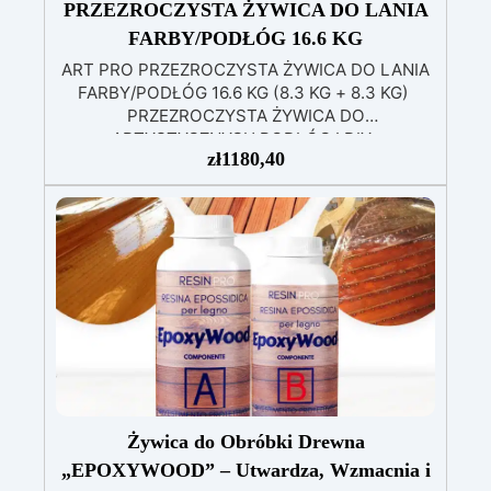
PRZEZROCZYSTA ŻYWICA DO LANIA
FARBY/PODŁÓG 16.6 KG
ART PRO PRZEZROCZYSTA ŻYWICA DO LANIA
FARBY/PODŁÓG 16.6 KG (8.3 KG + 8.3 KG)
PRZEZROCZYSTA ŻYWICA DO
ARTYSTYCZNYCH PODŁÓG I DIY
zł
1180,40
Wysokowydajna przezroczysta żywica to
dwuskładnikowy produkt przeznaczony do
artystycznych podłóg oraz do projektów DIY.
Oryginalna formuła „ART PRO” zapewnia
długotrwałe gładkie i błyszczące wykończenie
najwyższej jakości. Nasze najlepiej sprzedające
się rozwiązanie podłogowe charakteryzuje się
doskonałą odpornością na duży ruch pieszy i
samochodowy. Idealna zarówno dla
majsterkowiczów / użytkowników domowych,
jak i dla użytkowników przemysłowych. Łatwa w
aplikacji, powierzchnia nadaje się do
ponownego użytku w ciągu 24 godzin.
Żywica do Obróbki Drewna
Przezroczysty, samopoziomujący, odporny na
„EPOXYWOOD” – Utwardza, Wzmacnia i
promieniowanie UV system epoksydowy, który