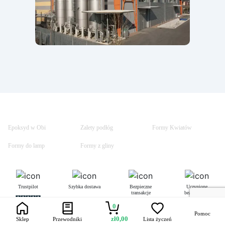
Epoksyd w Obi
Zalety podłóg
Formy Kwiatów
Formy do lamp
Formy z gliny
Trustpilot
Szybka dostawa
Bezpieczne
Uczynione
transakcje
bezpiecznym
0
Pomoc
zł
0,00
Sklep
Przewodniki
Lista życzeń