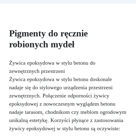
pomocą barwników ColorSoap i pożądaną
wonność, wlać do formy i pozostawić do
ostygnięcia. AloeSoap to idealne rozwiązanie
do tworzenia spersonalizowanych i
dekoracyjnych mydeł, które utrzymają się przez
Pigmenty do ręcznie
długi czas, dzięki specjalnej formule.
Bardzo
łatwe w użyciu: Baza do mydeł AloeSoap łatwo
robionych mydeł
się rozpuszcza w kąpieli wodnej i może być
podgrzewana nawet w mikrofalówce, co
sprawia, że proces tworzenia mydeł jest prosty
Żywica epoksydowa w stylu betonu do
i szybki.
Bezpieczne: Wyprodukowane z
zewnętrznych przestrzeni
naturalnych i bezpiecznych składników, baza do
Żywica epoksydowa w stylu betonu doskonale
mydeł AloeSoap została poddana testom
dermatologicznym, gwarantując delikatny dla
nadaje się do stylowego urządzenia przestrzeni
skóry produkt końcowy, wolny od szkodliwych
zewnętrznych. Połączenie odporności żywicy
substancji.
Z aloesem: Baza do mydeł
epoksydowej z nowoczesnym wyglądem betonu
AloeSoap zawiera aloes, znany ze swoich
właściwości odżywczych, nawilżających i
nadaje tarasom, chodnikom czy meblom ogrodowym
łagodzących dla skóry.
Idealne również do
unikalną estetykę. Korzyści płynące z zastosowania
Mydeł Dekoracyjnych, baza do mydeł AloeSoap
żywicy epoksydowej w stylu betonu są oczywiste:
została stworzona, aby utrzymać się w czasie,