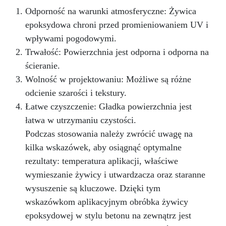
zapobiegając psuciu się mydła i zachowując
Odporność na warunki atmosferyczne: Żywica
jego dekoracyjne piękno.
Dostosuj swoją
Łazienkę: Baza do mydeł AloeSoap jest
epoksydowa chroni przed promieniowaniem UV i
naturalnie przezroczysta, łatwo można ją
wpływami pogodowymi.
pokolorować według własnych upodobań za
Trwałość: Powierzchnia jest odporna i odporna na
pomocą barwników ColorSoap, umożliwiając
tworzenie mydeł o unikalnym i dekoracyjnym
ścieranie.
wzornictwie. Wybierz bazę do mydeł AloeSoap
Wolność w projektowaniu: Możliwe są różne
od Art Soap i zacznij tworzyć spersonalizowane
odcienie szarości i tekstury.
i dekoracyjne mydła z korzyściami koziego
Łatwe czyszczenie: Gładka powierzchnia jest
mleka w sposób łatwy i bezpieczny! Ten produkt
jest składnikiem do wytwarzania mydła
łatwa w utrzymaniu czystości.
gotowego do użycia, a nie gotowym produktem
Podczas stosowania należy zwrócić uwagę na
kosmetycznym. Aby uzyskać mydło nadające się
kilka wskazówek, aby osiągnąć optymalne
do użycia, należy przestrzegać prawidłowych
procedur produkcyjnych, dodać ewentualne
rezultaty: temperatura aplikacji, właściwe
składniki oraz stosować się do obowiązujących
wymieszanie żywicy i utwardzacza oraz staranne
przepisów dotyczących kosmetyków.
wysuszenie są kluczowe. Dzięki tym
wskazówkom aplikacyjnym obróbka żywicy
epoksydowej w stylu betonu na zewnątrz jest