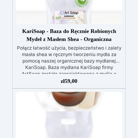
KariSoap - Baza do Ręcznie Robionych
Mydeł z Masłem Shea - Organiczna
Połącz łatwość użycia, bezpieczeństwo i zalety
masła shea w ręcznym tworzeniu mydła za
pomocą naszej organicznej bazy mydlanej
KariSoap. Baza mydlana KariSoap firmy
ArtSoap została zaprojektowana z myślą o
łatwości użycia, bezpieczeństwie i korzyściach
zł
59,00
masła shea. Wystarczy podgrzać ją w kąpieli
wodnej, nawet w mikrofalówce, dodać ulubiony
kolor przy użyciu barwników ColorSoap i
wybrany zapach, wlać do formy i pozostawić do
ostygnięcia. KariSoap to idealne rozwiązanie do
tworzenia unikalnych i spersonalizowanych
mydeł, które przetrwają przez długi czas.
Bardzo łatwa w użyciu: Baza mydlana KariSoap