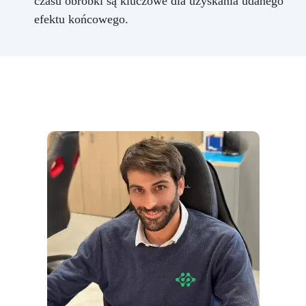
czasu obróbki są kluczowe dla uzyskania udanego
efektu końcowego.