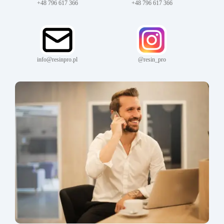
+48 796 617 366
+48 796 617 366
info@resinpro.pl
@resin_pro