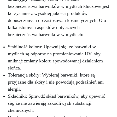
wosk czy masa polimerowa
. Porady
dotyczące użytkowania: Zalecamy lekkie
bezpieczeństwa barwników w mydłach kluczowe jest
nasmarowanie formy przed użyciem i dokładne
korzystanie z wysokiej jakości produktów
jej oczyszczenie po każdym użyciu, aby
dopuszczonych do zastosowań kosmetycznych. Oto
przedłużyć jej żywotność
.
kilka istotnych aspektów dotyczących
bezpieczeństwa barwników w mydłach:
Stabilność koloru: Upewnij się, że barwniki w
mydłach są odporne na promieniowanie UV, aby
uniknąć zmiany koloru spowodowanej działaniem
słońca.
Tolerancja skóry: Wybieraj barwniki, które są
przyjazne dla skóry i nie powodują podrażnień ani
alergii.
Składniki: Sprawdź skład barwników, aby upewnić
się, że nie zawierają szkodliwych substancji
chemicznych.