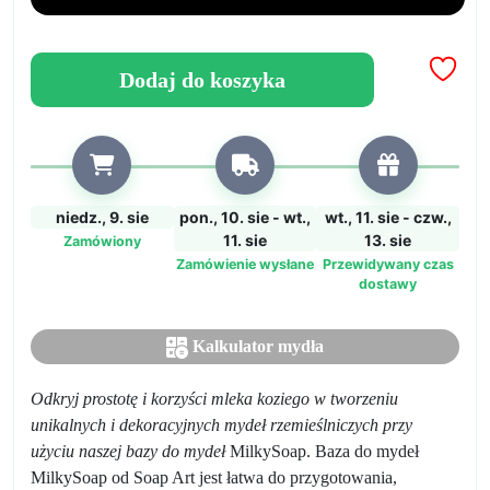
Mydeł
z
Mlekiem
Dodaj do koszyka
Kozim
od
Soap
Art
niedz., 9. sie
pon., 10. sie - wt.,
wt., 11. sie - czw.,
11. sie
13. sie
Zamówiony
Zamówienie wysłane
Przewidywany czas
dostawy
Kalkulator mydła
Odkryj prostotę i korzyści mleka koziego w tworzeniu
unikalnych i dekoracyjnych mydeł rzemieślniczych przy
użyciu naszej bazy do mydeł
MilkySoap. Baza do mydeł
MilkySoap od Soap Art jest łatwa do przygotowania,