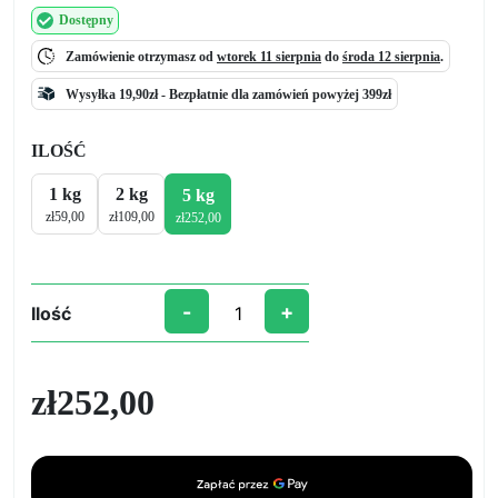
Dostępny
Zamówienie otrzymasz od
wtorek 11 sierpnia
do
środa 12 sierpnia
.
Wysyłka 19,90zł -
Bezpłatnie
dla zamówień powyżej 399zł
ILOŚĆ
1 kg
2 kg
5 kg
zł
59,00
zł
109,00
zł
252,00
-
+
Ilość
ilość
MilkySoap
-
zł
252,00
Baza
do
Ręcznie
Robionych