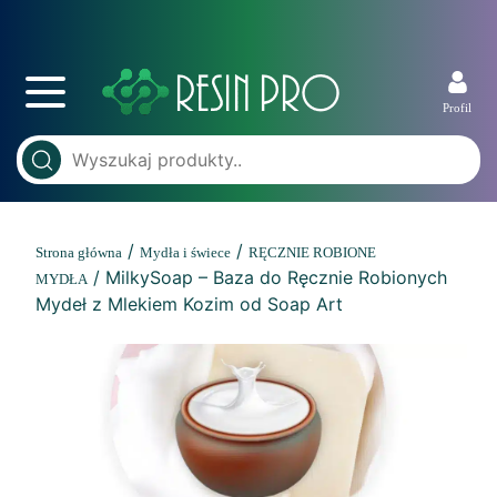
Profil
/
/
Strona główna
Mydła i świece
RĘCZNIE ROBIONE
/ MilkySoap – Baza do Ręcznie Robionych
MYDŁA
Mydeł z Mlekiem Kozim od Soap Art