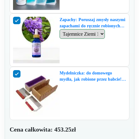
Zapachy: Poruszaj zmysły naszymi
zapachami do ręcznie robionych
mydeł ArtSoap.
Mydelniczka: do domowego
mydła, jak robione przez babcie!
(wymiary 26x12x 7,7 h)
Cena całkowita:
453.25zł