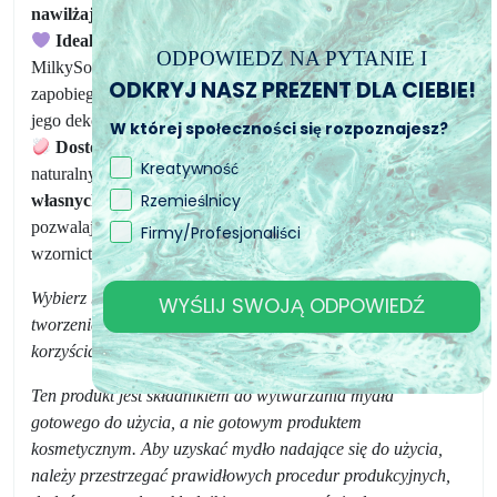
nawilżających i łagodzących dla skóry.
Idealna także do Mydeł Dekoracyjnych,
baza do mydeł
ODPOWIEDZ NA PYTANIE I
MilkySoap została sformułowana, aby utrzymać się w czasie,
ODKRYJ NASZ PREZENT DLA CIEBIE!
zapobiegając psuciu się mydła z biegiem czasu i zachowując
jego dekoracyjne piękno.
W której społeczności się rozpoznajesz?
Dostosuj swoją Łazienkę:
Baza do mydeł MilkySoap ma
Kreatywność
naturalny biały kolor,
łatwo można ją pokolorować według
Rzemieślnicy
własnych upodobań za pomocą barwników ColorSoap
,
pozwalając Ci tworzyć mydła o unikalnym i dekoracyjnym
Firmy/Profesjonaliści
wzornictwie.
Wybierz bazę do mydeł MilkySoap od Soap Art i rozpocznij
WYŚLIJ SWOJĄ ODPOWIEDŹ
tworzenie spersonalizowanych i dekoracyjnych mydeł z
korzyściami mleka koziego w sposób łatwy i bezpieczny!
Ten produkt jest składnikiem do wytwarzania mydła
gotowego do użycia, a nie gotowym produktem
kosmetycznym. Aby uzyskać mydło nadające się do użycia,
należy przestrzegać prawidłowych procedur produkcyjnych,