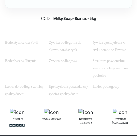
COD:
MilkySoap-Bianco-5kg
Bodenżywica dla Forli
Żywica podłogowa do
żywica epoksydowa w
skrzyń garażowych
stylu betonu w Rzymie
Bodenharz w Turynie
Żywica podłogowa
Struktura powierzchni
żywicy epoksydowej na
podłodze
Lakier do podłóg z żywicy
Epoksydowa posadzka czy
Lakier podłogowy
epoksydowej
żywica epoksydowa
Trustpilot
Szybka dostawa
Bezpieczne
Uczynione
transakcje
bezpiecznym