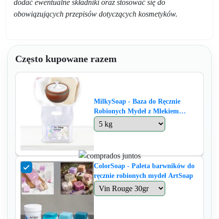
dodać ewentualne składniki oraz stosować się do
obowiązujących przepisów dotyczących kosmetyków.
Często kupowane razem
MilkySoap - Baza do Ręcznie
Robionych Mydeł z Mlekiem
Kozim od Soap Art
ColorSoap - Paleta barwników do
ręcznie robionych mydeł ArtSoap