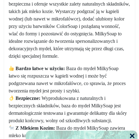
bezpieczna i oferuje wszystkie zalety naturalnych składników,
takich jak mleko kozie. Wystarczy podgrzać ją w kąpieli
wodnej (lub nawet w mikrofalówce), dodać ulubiony kolor
przy użyciu barwników ColorSoap i pożądaną wonność,
wlać do formy i pozostawić do ostygnięcia. MilkySoap to
idealne rozwiązanie do tworzenia spersonalizowanych i
dekoracyjnych mydeł, które utrzymają się przez długi czas,
dzięki specjalnej formule.
Bardzo łatwe w użyciu:
Baza do mydeł MilkySoap
łatwo się rozpuszcza w kąpieli wodnej i może być
podgrzewana nawet w mikrofalówce, co sprawia, że proces
tworzenia mydeł jest prosty i szybki.
Bezpieczne:
Wyprodukowana z naturalnych i
bezpiecznych składników, baza do mydeł MilkySoap jest
dermatologicznie testowana i gwarantuje delikatny dla skóry
produkt końcowy, wolny od szkodliwych substancji.
Z Mlekiem Kozim:
Baza do mydeł MilkySoap zawiera
mleko kozie,
znane ze swoich właściwości odżywczych,