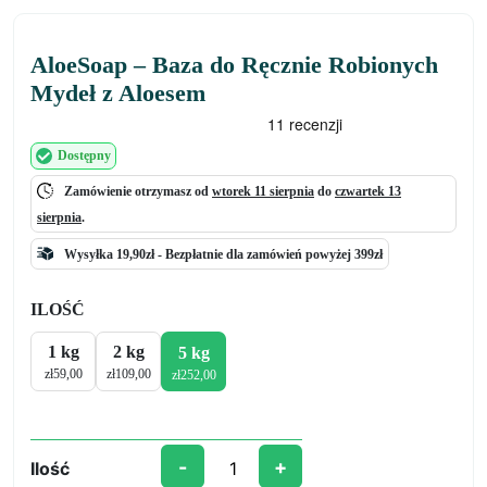
AloeSoap – Baza do Ręcznie Robionych
Mydeł z Aloesem
Dostępny
Zamówienie otrzymasz od
wtorek 11 sierpnia
do
czwartek 13
sierpnia
.
Wysyłka 19,90zł -
Bezpłatnie
dla zamówień powyżej 399zł
ILOŚĆ
1 kg
2 kg
5 kg
zł
59,00
zł
109,00
zł
252,00
-
+
Ilość
ilość