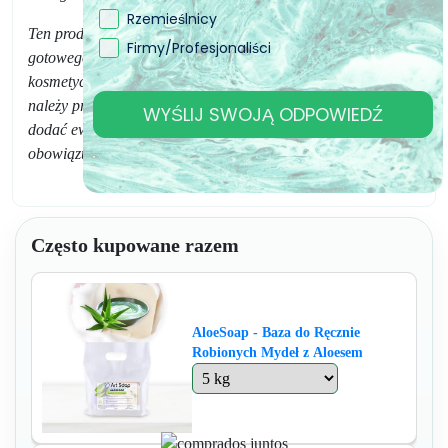
Rzemieślnicy
Ten produkt jest składnikiem do wytwarzania mydła
Firmy/Profesjonaliści
gotowego do użycia, a nie gotowym produktem
kosmetycznym. Aby uzyskać mydło nadające się do użycia,
należy przestrzegać prawidłowych procedur produkcyjnych,
WYŚLIJ SWOJĄ ODPOWIEDŹ
dodać ewentualne składniki oraz stosować się do
obowiązujących przepisów dotyczących kosmetyków.
Często kupowane razem
AloeSoap - Baza do Ręcznie
Robionych Mydeł z Aloesem