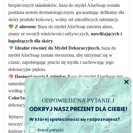
bezpiecznych składników, baza do mydeł AloeSoap została
poddana testom dermatologicznym, gwarantując delikatny dla
skóry produkt końcowy, wolny od szkodliwych substancji.
Z aloesem:
Baza do mydeł AloeSoap zawiera aloes,
znany ze swoich właściwości odżywczych,
nawilżających i
łagodzących dla skóry
.
Idealne również do Mydeł Dekoracyjnych,
baza do
mydeł AloeSoap została stworzona, aby utrzymać się w
czasie, zapobiegając psuciu się mydła i zachowując jego
dekoracyjne piękno.
Dostosuj swoją Łazienkę:
Baza do mydeł AloeSoap jest
naturalnie przezroczysta, łatwo można ją pokolorować
według własnych
upodobań za pomocą barwników
ColorSoap,
umożliwiając tworzenie mydeł o unikalnym i
ODPOWIEDZ NA PYTANIE I
dekoracyjnym wzornictwie.
ODKRYJ NASZ PREZENT DLA CIEBIE!
Wybierz bazę do mydeł AloeSoap od Art Soap i zacznij
W której społeczności się rozpoznajesz?
tworzyć spersonalizowane i dekoracyjne mydła z korzyściami
Kreatywność
koziego mleka w sposób łatwy i bezpieczny!