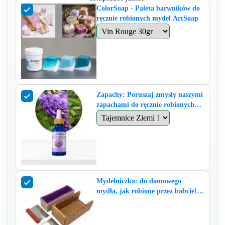
ColorSoap - Paleta barwników do
ręcznie robionych mydeł ArtSoap
Zapachy: Poruszaj zmysły naszymi
zapachami do ręcznie robionych
mydeł ArtSoap.
Mydelniczka: do domowego
mydła, jak robione przez babcie!
(wymiary 26x12x 7,7 h)