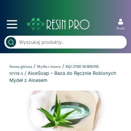
Profil
/
/
Strona główna
Mydła i świece
RĘCZNIE ROBIONE
/ AloeSoap – Baza do Ręcznie Robionych
MYDŁA
Mydeł z Aloesem