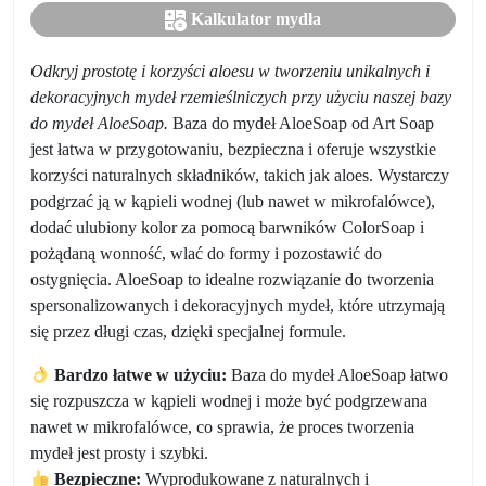
Kalkulator mydła
Odkryj prostotę i korzyści aloesu w tworzeniu unikalnych i
dekoracyjnych mydeł rzemieślniczych przy użyciu naszej bazy
do mydeł AloeSoap.
Baza do mydeł AloeSoap od Art Soap
jest łatwa w przygotowaniu, bezpieczna i oferuje wszystkie
korzyści naturalnych składników, takich jak aloes. Wystarczy
podgrzać ją w kąpieli wodnej (lub nawet w mikrofalówce),
dodać ulubiony kolor za pomocą barwników ColorSoap i
pożądaną wonność, wlać do formy i pozostawić do
ostygnięcia. AloeSoap to idealne rozwiązanie do tworzenia
spersonalizowanych i dekoracyjnych mydeł, które utrzymają
się przez długi czas, dzięki specjalnej formule.
Bardzo łatwe w użyciu:
Baza do mydeł AloeSoap łatwo
się rozpuszcza w kąpieli wodnej i może być podgrzewana
nawet w mikrofalówce, co sprawia, że proces tworzenia
mydeł jest prosty i szybki.
Bezpieczne:
Wyprodukowane z naturalnych i