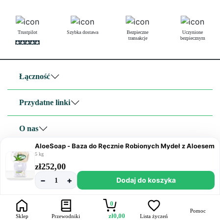
Trustpilot
Szybka dostawa
Bezpieczne
Uczynione
transakcje
bezpiecznym
Łączność
Przydatne linki
O nas
AloeSoap - Baza do Ręcznie Robionych Mydeł z Aloesem
5 kg
Resin Pro Srl, Via 25 Aprile – Z.I.snc, 19021 Arcola SP VAT: 01473200119 •
zł
252,00
Kapitał zakładowy 50 000 EUR w całości opłacony • REA SP-210889
−
+
Dodaj do koszyka
1
|
|
Polityka prywatności
Polityka plików cookie
Polityka plików cookie UE
0
Pomoc
zł
0,00
Sklep
Przewodniki
Lista życzeń