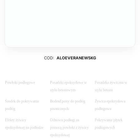
COD:
ALOEVERANEW5KG
Powłoki podłogowe
Posadzki epoksydowe w
Posadzka żywiczna w
stylu betonowym
stylu betonu
Środek do pokrywania
BodenEpoxy do podłóg
Żywica epoksydowa
podłóg
piwnicznych
podłogowa
Efekty żywicy
Odnowa podłogi za
Pokrywanie płytek
epoksydowej na podłodze
pomocą powłoki z żywicy
podłogowych
epoksydowej