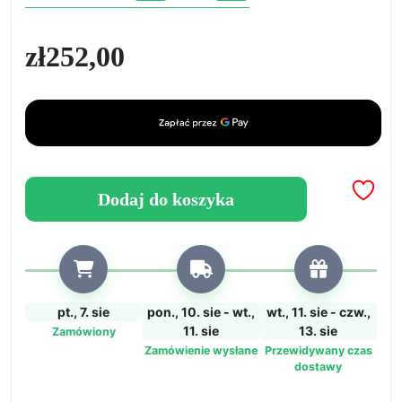
AloeSoap
-
zł
252,00
Baza
do
Ręcznie
Robionych
Mydeł
z
Aloesem
Dodaj do koszyka
pt., 7. sie
pon., 10. sie - wt.,
wt., 11. sie - czw.,
11. sie
13. sie
Zamówiony
Zamówienie wysłane
Przewidywany czas
dostawy