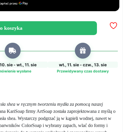
o koszyka
10. sie - wt., 11. sie
wt., 11. sie - czw., 13. sie
mówienie wysłane
Przewidywany czas dostawy
masła shea w ręcznym tworzeniu mydła za pomocą naszej
na KariSoap firmy ArtSoap została zaprojektowana z myślą o
asła shea. Wystarczy podgrzać ją w kąpieli wodnej, nawet w
 barwników ColorSoap i wybrany zapach, wlać do formy i