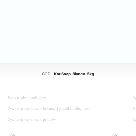
COD:
KariSoap-Bianco-5kg
Farba na płytki podłogowe
Ży
Żywica epoksydowa do betonowej powłoki podłogowej
Po
Żywica epoksydowa do peronów
Ży