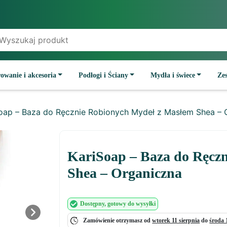
owanie i akcesoria
Podłogi i Ściany
Mydła i świece
Ze
oap – Baza do Ręcznie Robionych Mydeł z Masłem Shea – 
KariSoap – Baza do Ręcz
Shea – Organiczna
Dostępny
, gotowy do wysyłki
Next
Zamówienie otrzymasz od
wtorek 11 sierpnia
do
środa 