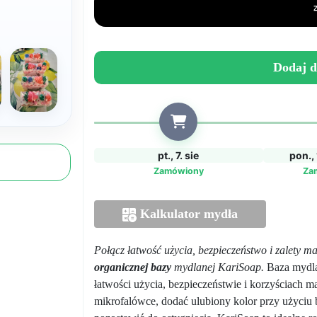
Robionych
Mydeł
z
Masłem
Dodaj d
Shea
-
Organiczna
pt., 7. sie
pon., 
Zamówiony
Za
Kalkulator mydła
Połącz łatwość użycia, bezpieczeństwo i zalety 
organicznej bazy
mydlanej KariSoap.
Baza mydla
łatwości użycia, bezpieczeństwie i korzyściach m
mikrofalówce, dodać ulubiony kolor przy użyciu