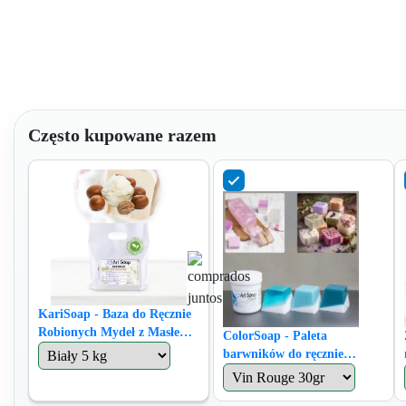
Często kupowane razem
KariSoap - Baza do Ręcznie
Robionych Mydeł z Masłem
ColorSoap - Paleta
Shea - Organiczna
barwników do ręcznie
robionych mydeł ArtSoap