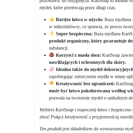
pozostawić do ostygnięcia. KariSoap to idealne 
mydeł, które przetrwają przez długi czas.
Bardzo łatwa w użyciu:
Baza mydlana K
w mikrofalówce, co sprawia, że proces tworze
Super bezpieczna:
Baza mydlana Kari
produkt organiczny, który gwarantuje de
substancji.
Korzyści z masła shea:
KariSoap zawie
nawilżających i ochronnych dla skóry.
Idealna także do mydeł dekoracyjnych
zapobiegając zniszczeniu mydła w miarę upł
Kreatywność bez ograniczeń:
KariSoap 
może być łatwo pokolorowana według wła
pozwala na tworzenie mydeł o unikalnym de
Wybierz KariSoap i rozpocznij łatwe i bezpieczn
shea! Połącz kreatywność z przyjemnością nawilżo
Ten produkt jest składnikiem do wytwarzania my