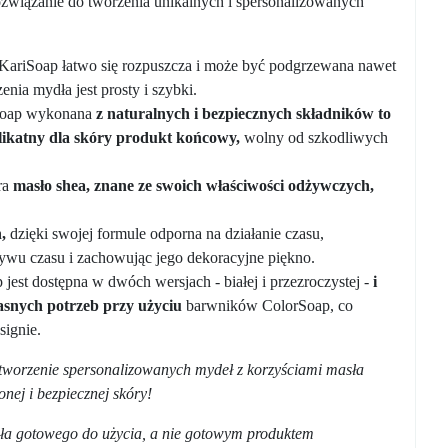
rozwiązanie do tworzenia unikalnych i spersonalizowanych
ariSoap łatwo się rozpuszcza i może być podgrzewana nawet
nia mydła jest prosty i szybki.
Soap wykonana
z naturalnych i bezpiecznych składników to
likatny dla skóry produkt końcowy,
wolny od szkodliwych
ra
masło shea, znane ze swoich właściwości odżywczych,
,
dzięki swojej formule odporna na działanie czasu,
ywu czasu i zachowując jego dekoracyjne piękno.
jest dostępna w dwóch wersjach - białej i przezroczystej -
i
snych potrzeb przy użyciu
barwników ColorSoap, co
signie.
e tworzenie spersonalizowanych mydeł z korzyściami masła
nej i bezpiecznej skóry!
dła gotowego do użycia, a nie gotowym produktem