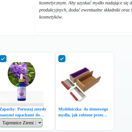
kosmetycznym. Aby uzyskać mydło nadające się d
produkcyjnych, dodać ewentualne składniki oraz
kosmetyków.
Zapachy: Poruszaj zmysły
Mydelniczka: do domowego
naszymi zapachami do
mydła, jak robione przez
ręcznie robionych mydeł
babcie! (wymiary 26x12x 7,7
ArtSoap.
h)