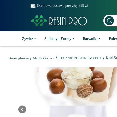
Darmowa dostawa powyżej 399 zł
Żywice
Silikony i Formy
Barwniki
Poler
/
/
/ KariS
Strona główna
Mydła i świece
RĘCZNIE ROBIONE MYDŁA
Previous