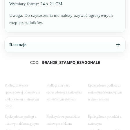
Wymiary formy: 24 x 21 CM
Uwaga: Do czyszczenia nie należy używać agresywnych
rozpuszczalników.
Recenzje
COD:
GRANDE_STAMPO_ESAGONALE
Podłogi z żywicy
Podłogi z żywicy
Epoksydowe podłogi z
epoksydowej o matowym
epoksydowej z matowym
matowym dekoracyjnym
wykończeniu imitującym
jedwabistym efektem
wykończeniem
beton
Epoksydowe podłogi z
Epoksydowe posadzki z
Epoksydowe posadzki z
matowym dekoracyjnym
matowym efektem
matowym