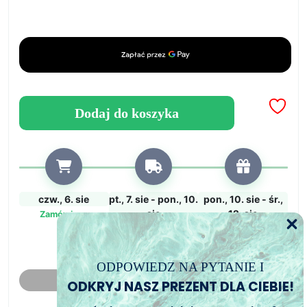
Silikonowa
forma
w
kształcie
sześciokąta
-
idealna
Dodaj do koszyka
do
tworzenia
fantastycznych
dzieł
o
czw., 6. sie
pt., 7. sie - pon., 10.
pon., 10. sie - śr.,
wymiarach
sie
12. sie
Zamówiony
24
Zamówienie wysłane
Przewidywany czas
x
dostawy
21
ODPOWIEDZ NA PYTANIE I
cm
Kalkulator mydła
ODKRYJ NASZ PREZENT DLA CIEBIE!