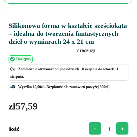
Silikonowa forma w kształcie sześciokąta
– idealna do tworzenia fantastycznych
dzieł o wymiarach 24 x 21 cm
Dostępny
Zamówienie otrzymasz od
poniedziałek 10 sierpnia
do
wtorek 11
sierpnia
.
Wysyłka 19,90zł -
Bezpłatnie
dla zamówień powyżej 399zł
zł
57,59
-
+
Ilość
ilość