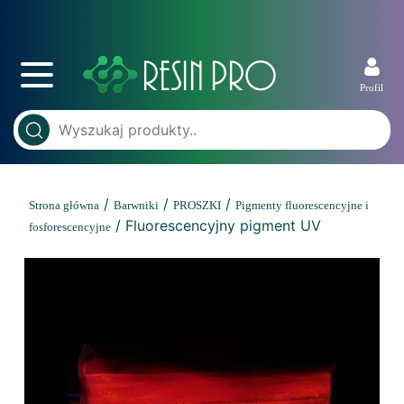
Profil
/
/
/
Strona główna
Barwniki
PROSZKI
Pigmenty fluorescencyjne i
/ Fluorescencyjny pigment UV
fosforescencyjne