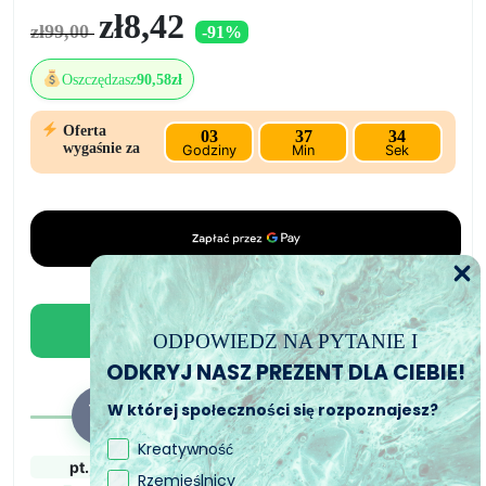
pigment
Pierwotna
Aktualna
zł
8,42
UV
zł
99,00
-91%
cena
cena
wynosiła:
wynosi:
Oszczędzasz
90,58zł
zł99,00.
zł8,42.
Oferta
03
37
34
wygaśnie za
Godziny
Min
Sek
Dodaj do koszyka
ODPOWIEDZ NA PYTANIE I
ODKRYJ NASZ PREZENT DLA CIEBIE!
W której społeczności się rozpoznajesz?
Kreatywność
pt., 7. sie
pon., 10. sie - wt.,
wt., 11. sie - czw.,
Rzemieślnicy