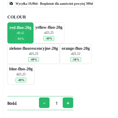
Wysyłka 19,90zł -
Bezpłatnie
dla zamówień powyżej 399zł
COLOUR
yellow-fluo-20g
red-fluo-20g
zł
21,25
zł
8,42
-49%
-91%
zielone-fluorescencyjne-20g
orange-fluo-20g
zł
21,25
zł
21,12
-49%
-50%
blue-fluo-20g
zł
21,25
-49%
-
+
Ilość
ilość
Fluorescencyjny