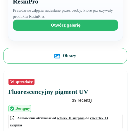
ResinPro
Prawdziwe zdjęcia nadesłane przez osoby, które już używały
produktu ResinPro.
Otwórz galerię
+2
Obrazy
W sprzedaży
Fluorescencyjny pigment UV
Dostępny
Zamówienie otrzymasz od
wtorek 11 sierpnia
do
czwartek 13
sierpnia
.