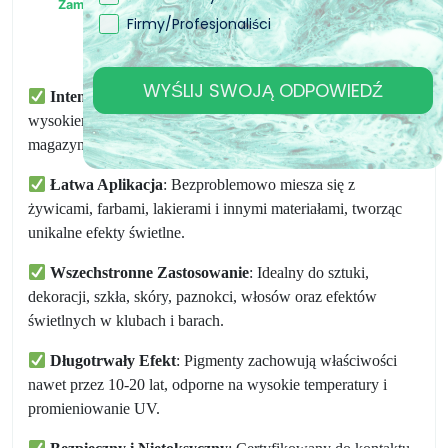
11. sie
13. sie
Zamówiony
Firmy/Profesjonaliści
Zamówienie wysłane
Przewidywany czas
dostawy
WYŚLIJ SWOJĄ ODPOWIEDŹ
Intensywna Fosforescencja
: Świeci w ciemności dzięki
wysokiemu stężeniu aktywnych pigmentów, które
magazynują energię i stopniowo ją uwalniają.
Łatwa Aplikacja
: Bezproblemowo miesza się z
żywicami, farbami, lakierami i innymi materiałami, tworząc
unikalne efekty świetlne.
Wszechstronne Zastosowanie
: Idealny do sztuki,
dekoracji, szkła, skóry, paznokci, włosów oraz efektów
świetlnych w klubach i barach.
Długotrwały Efekt
: Pigmenty zachowują właściwości
nawet przez 10-20 lat, odporne na wysokie temperatury i
promieniowanie UV.