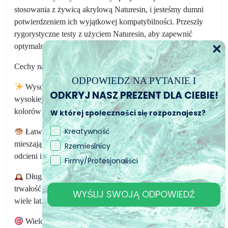
stosowania z żywicą akrylową Naturesin, i jesteśmy dumni
potwierdzeniem ich wyjątkowej kompatybilności. Przeszły
rygorystyczne testy z użyciem Naturesin, aby zapewnić
optymalne rezultaty.
Cechy naszych kolorów akrylowych:
ODPOWIEDZ NA PYTANIE I
Wysoka jakość: Nasze kolory akrylowe są wykonane z
ODKRYJ NASZ PREZENT DLA CIEBIE!
wysokiej jakości pigmentów, gwarantując niezwykłą saturację
kolorów i jasność.
W której społeczności się rozpoznajesz?
Kreatywność
Łatwe do mieszania: Te kolory doskonale się ze sobą
mieszają, umożliwiając tworzenie nieskończonej liczby
Rzemieślnicy
odcieni i tonacji w waszych projektach artystycznych.
Firmy/Profesjonaliści
Długa trwałość: Żywica akrylowa Naturesin zapewnia
trwałość waszych dzieł, zachowując ich piękno i blask przez
WYŚLIJ SWOJĄ ODPOWIEDŹ
wiele lat.
Wielofunkcyjność: Czy chcecie tworzyć dzieła sztuki,