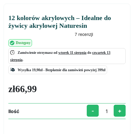
12 kolorów akrylowych – Idealne do
żywicy akrylowej Naturesin
Dostępny
Zamówienie otrzymasz od
wtorek 11 sierpnia
do
czwartek 13
sierpnia
.
Wysyłka 19,90zł -
Bezpłatnie
dla zamówień powyżej 399zł
zł
66,99
-
+
Ilość
ilość
12
kolorów