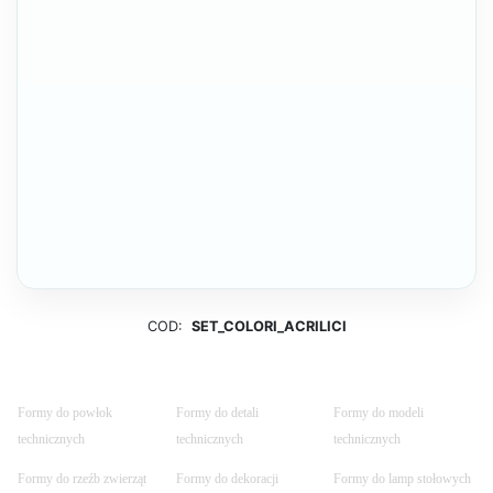
COD:
SET_COLORI_ACRILICI
Formy do powłok
Formy do detali
Formy do modeli
technicznych
technicznych
technicznych
Formy do rzeźb zwierząt
Formy do dekoracji
Formy do lamp stołowych