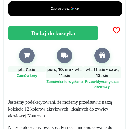
akrylowych
-
Idealne
do
żywicy
Dodaj do koszyka
akrylowej
Naturesin
pt., 7. sie
pon., 10. sie - wt.,
wt., 11. sie - czw.,
11. sie
13. sie
Zamówiony
Zamówienie wysłane
Przewidywany czas
dostawy
Jesteśmy podekscytowani, że możemy przedstawić naszą
kolekcję 12 kolorów akrylowych, idealnych do żywicy
akrylowej Naturesin.
Nasze kolory akrylowe zostały specjalnie opracowane do