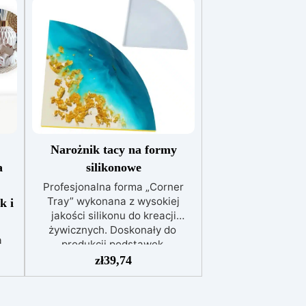
Narożnik tacy na formy
a
silikonowe
Profesjonalna forma „Corner
Tray” wykonana z wysokiej
k i
jakości silikonu do kreacji
żywicznych. Doskonały do ​​
a
produkcji podstawek,
e
przedmiotów dekoracyjnych oraz
zł
39,74
artykułów domowych i
a
biurowych, produkt ten może być
n:
ponownie używany przez lata.