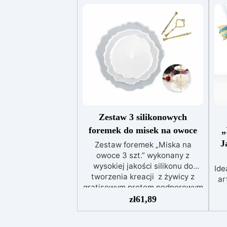
Zestaw 3 silikonowych
foremek do misek na owoce
„
J
Zestaw foremek „Miska na
owoce 3 szt.” wykonany z
wysokiej jakości silikonu do
Ide
tworzenia kreacji z żywicy z
ar
gratisowym prętem podporowym
za
w środku! Idealny do produkcji
zł
61,89
k
trzywarstwowych tacek na
owoce i desery, podstawek,