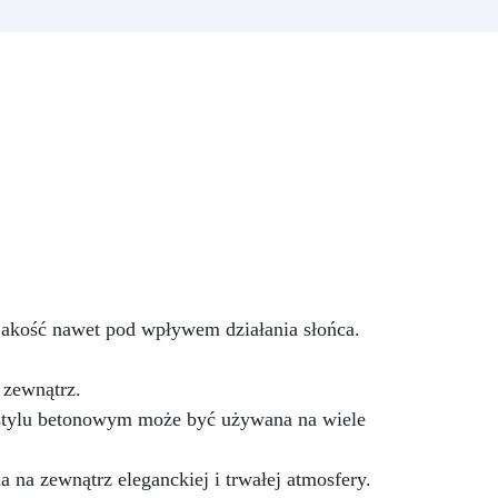
 być
artystycznych i dekoracyjnych
a.
desek do krojenia. Idealny
wystrój domu, ten produkt może
być ponownie używany przez
lata. Wymiary: Deska do krojenia
34,2 cm x 21,1 cm – 1 szt
jakość nawet pod wpływem działania słońca.
 zewnątrz.
 stylu betonowym może być używana na wiele
a zewnątrz eleganckiej i trwałej atmosfery.