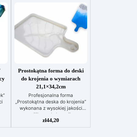
/
Prostokątna forma do deski
cy
do krojenia o wymiarach
21,1×34,2cm
ek”
Profesjonalna forma
ci
„Prostokątna deska do krojenia”
wykonana z wysokiej jakości
​
silikonu do kreacji
zł
44,20
żywicznych. Doskonale nadaje
oraz
się do tworzenia
personalizowanych,