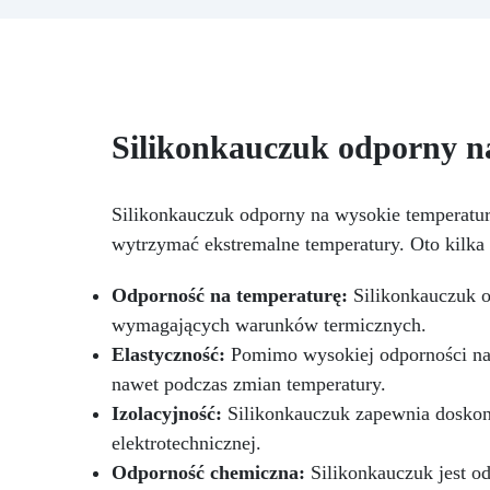
zachowując lustrzane
uż
wykończenie.
Odporność na
pr
wysokie temperatury:
cm
Wytrzymuje temperatury do
200°C, idealna do powierzchni
mających kontakt z gorącymi
Silikonkauczuk odporny n
przedmiotami, takimi jak garnki i
naczynia.
Wysoka odporność
na żółknięcie: Filtry
Silikonkauczuk odporny na wysokie temperatur
przeciwżółknięciowe
zapewniają, że żywica
wytrzymać ekstremalne temperatury. Oto kilka 
zachowuje swoją przejrzystość
przez długi czas.
Łatwa
Odporność na temperaturę:
Silikonkauczuk o
aplikacja i utwardzanie:
wymagających warunków termicznych.
Twardnieje w temperaturze
Elastyczność:
pokojowej w ciągu 24 godzin,
Pomimo wysokiej odporności na t
czas żelowania wynosi około 3
nawet podczas zmian temperatury.
godzin.
Wszechstronność
Izolacyjność:
Silikonkauczuk zapewnia doskonał
zastosowania: Nadaje się do
elektrotechnicznej.
powierzchni do 0,5 m², zużycie
wynosi 1,2 kg/m² dla grubości 1
Odporność chemiczna:
Silikonkauczuk jest o