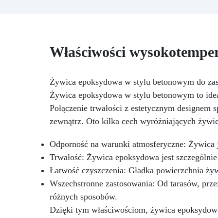
artykułów dekoracyjnych oraz
dekoracji domu i biura, produkt
l
ten może być ponownie używany
p
przez lata. Zestaw zawiera:
d
Formy silikonowe: D. 155 mm – 1
me
Właściwości wysokotemper
szt. D. 205 mm – 1 szt. D.255 mm
– 1 szt. Gratis drążek podporowy!
N
Żywica epoksydowa w stylu betonowym do za
ro
Żywica epoksydowa w stylu betonowym to ideal
Bł
Z 
Połączenie trwałości z estetycznym designem s
zewnątrz. Oto kilka cech wyróżniających żyw
Odporność na warunki atmosferyczne: Żywica j
Trwałość: Żywica epoksydowa jest szczególnie
Łatwość czyszczenia: Gładka powierzchnia żywi
Wszechstronne zastosowania: Od tarasów, prz
różnych sposobów.
Dzięki tym właściwościom, żywica epoksydowa 