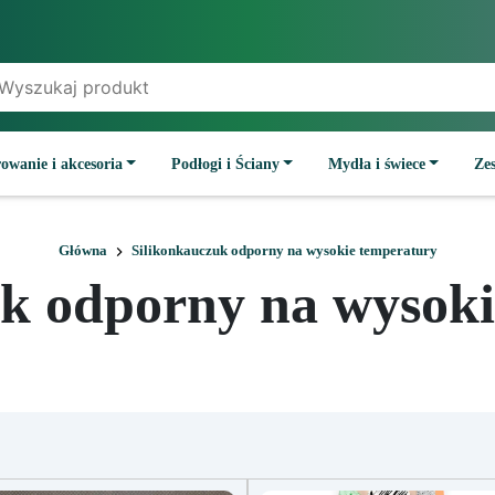
owanie i akcesoria
Podłogi i Ściany
Mydła i świece
Ze
Główna
Silikonkauczuk odporny na wysokie temperatury
uk odporny na wysoki