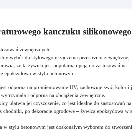
niedoskonałości
Niska
biurowych, produkt ten może
epkość: Zapewnia odlewy bez
ponownie używany przez lat
ęcherzyków, kompatybilna z
Wymiary: 35cm x 1cm
rewnem, silikonem, szkłem,
talem i innymi materiałami
aturowego kauczuku silikonowego
Bezpieczna po utwardzeniu:
ietoksyczna, bezpieczna dla
skóry, wolna od BPA i
stosowań zewnętrznych
zpuszczalników (VOC Free)
ny wybór do stylowego urządzenia przestrzeni zewnętrznej.
yszcząca i samopoziomująca:
filtrami UV przeciw żółknięciu
prawia, że ta żywica jest popularną opcją do zastosowań na
dla trwałego i lśniącego
icę epoksydową w stylu betonowym:
wykończenia
est odporna na promieniowanie UV, zachowuje swój kolor i 
 wytrzymała i odporna na obciążenia zewnętrzne.
cy ułatwia jej czyszczenie, co jest idealne do zastosowań na
ez chodniki, po dekoracje ogrodowe – żywica epoksydowa w
w stylu betonowym jest doskonałym wyborem do stworzenia n