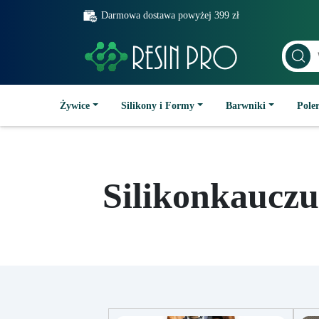
Darmowa dostawa powyżej 399 zł
Żywice
Silikony i Formy
Barwniki
Poler
Silikonkaucz