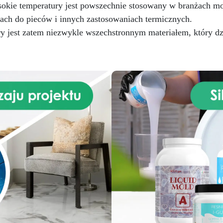
Łatwa do odlewania, barwieni
kie temperatury jest powszechnie stosowany w branżach moto
wykańczania
Gładkie,
ach do pieców i innych zastosowaniach termicznych.
precyzyjne i personalizowa
y jest zatem niezwykle wszechstronnym materiałem, który d
powierzchnie