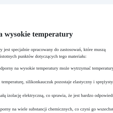
zachowuje mineralne
ytkowanie formy silikonowej
pochodzenie i strukturaln
zez lata. Rozmiar: 9 cm x 8,5
wygląd NatureResin, ale
 Wysokość: 1,1 cm Kolor: biały
zastępuje wodę akrylowy
płynem na bazie wody
(dołączonym do zestawu), kt
a wysokie temperatury
zwiększa odporność,
elastyczność i wodoodporno
Efekt? Trwalsze, odporne 
y jest specjalnie opracowany do zastosowań, które muszą
uderzenia i niechłonne
przedmioty – idealne do
istotnych punktów dotyczących tego materiału:
tworzenia świeczników,
mydelniczek i elementów
dporny na wysokie temperatury może wytrzymać temperatury
dekoracyjnych odpornych 
wilgoć. Główne cechy:
emperaturę, silikonkauczuk pozostaje elastyczny i sprężysty
Większa odporność na uderz
i elastyczność
Wodoodporność bez
ą izolację elektryczną, co sprawia, że jest bardzo odpowied
dodatkowych zabiegów
Formuła na bazie wody –
bezpieczna i ekologiczna
dporny na wiele substancji chemicznych, co czyni go wszech