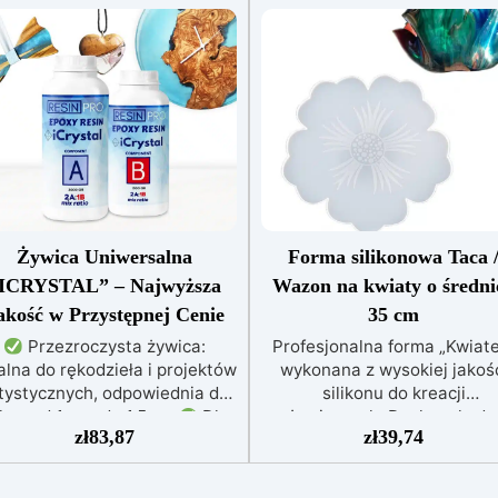
Żywica Uniwersalna
Forma silikonowa Taca 
ICRYSTAL” – Najwyższa
Wazon na kwiaty o średni
akość w Przystępnej Cenie
35 cm
Przezroczysta żywica:
Profesjonalna forma „Kwiat
alna do rękodzieła i projektów
wykonana z wysokiej jakoś
tystycznych, odpowiednia do
silikonu do kreacji
lew od 1 mm do 1,5 cm
Dla
żywicznych. Doskonały do ​
zł
83,87
zł
39,74
ażdego: Łatwe mieszanie w
produkcji podstawek,
stosunku 2:1, gwarantujące
przedmiotów dekoracyjnych 
perfekcyjny efekt bez
artykułów domowych i