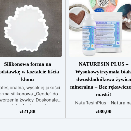
Silikonowa forma na
NATURESIN PLUS –
odstawkę w kształcie liścia
Wysokowytrzymała biał
klonu
dwuskładnikowa żywica
mineralna – Bez rękawicze
ofesjonalna, wysokiej jakości
orma silikonowa „Geode” do
maski!
worzenia żywicy. Doskonale
NatuResinPlus – Naturaln
nadaje się do wyrobu
Żywica Mineralna, jeszcz
zł
21,88
zł
80,00
dstawek, zegarów, artykułów
bardziej wytrzymała.
koracyjnych, baz jubilerskich,
NatuResinPlus to ewolucj
koracji domu i biura. Wysokiej
naturalnej żywicy NatuResi
jakości silikon pozwala na