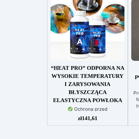
“HEAT PRO” ODPORNA NA
WYSOKIE TEMPERATURY
p
I ZARYSOWANIA
BŁYSZCZĄCA
Pr
f
ELASTYCZNA POWŁOKA
t
Ochrona przed
zarysowaniami i odporność na
zł
141,61
po
zużycie: Elastyczna żywica
de
poliuretanowa pochłania
de
uderzenia i zarysowania,