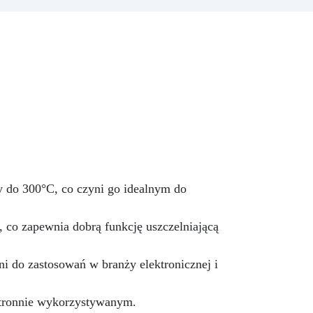
Wymiary: 32cm x 22cm x 1cm
y
biały kolor Formę charakteryzuje
elastyczność i wszechstronność
m
zastosowania. Odporny na
temperatury w zakresie od -60°
óry
C do +230° C. Idealny do
zastosowań profesjonalnych w
ść.
świecie dekoracji. Zalety: •
na
Łatwe przechowywanie • Łatwe
w praniu, nie zmieniają kształtu
przez długi czas. • Łatwa
ekstrakcja
 do 300°C, co czyni go idealnym do
na
, co zapewnia dobrą funkcję uszczelniającą
enia
ni do zastosowań w branży elektronicznej i
stronnie wykorzystywanym.