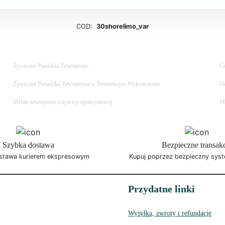
COD:
30shorelimo_var
Żywiczne Posadzki Zewnętrzne
Ce
Żywiczna Posadzka Zewnętrzna w Betonowym Wykończeniu
De
Meble zewnętrzne z żywicy epoksydowej
Ma
Szybka dostawa
Bezpieczne transak
stawa kurierem ekspresowym
Kupuj poprzez bezpieczny syst
Przydatne linki
Wysyłka, zwroty i refundacje