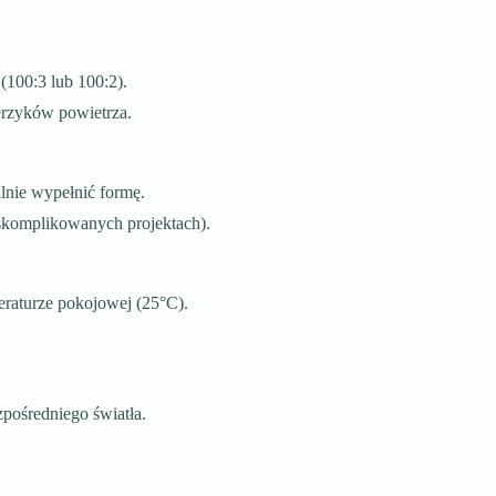
100:3 lub 100:2).
erzyków powietrza.
alnie wypełnić formę.
skomplikowanych projektach).
raturze pokojowej (25°C).
pośredniego światła.