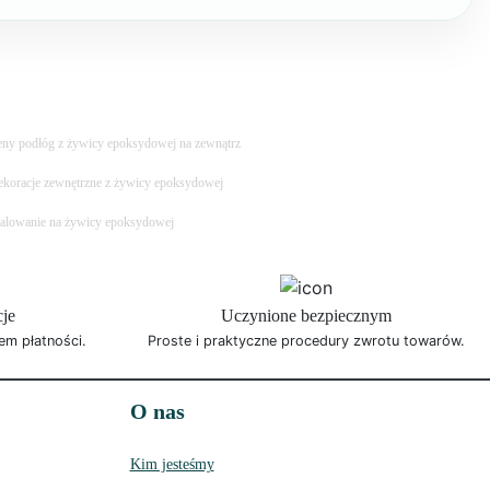
ny podłóg z żywicy epoksydowej na zewnątrz
koracje zewnętrzne z żywicy epoksydowej
lowanie na żywicy epoksydowej
cje
Uczynione bezpiecznym
em płatności.
Proste i praktyczne procedury zwrotu towarów.
O nas
Kim jesteśmy