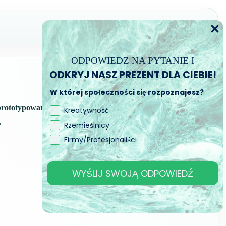
ODPOWIEDZ NA PYTANIE I
ODKRYJ NASZ PREZENT DLA CIEBIE!
W której społeczności się rozpoznajesz?
prototypowania przemysłowego. Nadaje się do form z
Kreatywność
.
Rzemieślnicy
Firmy/Profesjonaliści
WYŚLIJ SWOJĄ ODPOWIEDŹ