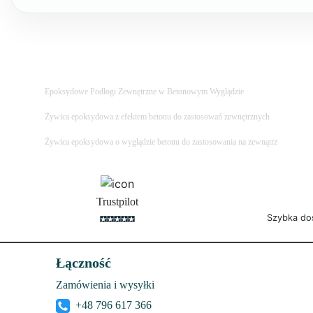
Epoksydowe Podłogi Zewnętrzne w Betonowym Wyglądzie
Żywica epoksydowa z efektem betonu do zastosowań zewnętrznych
Żywica epoksydowa o wyglądzie betonu do zastosowania na zewnątrz
Trustpilot
Szybka do
Łączność
Zamówienia i wysyłki
+48 796 617 366