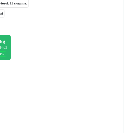
torek 11 sierpnia
.
zł
0kg
44,63
20%