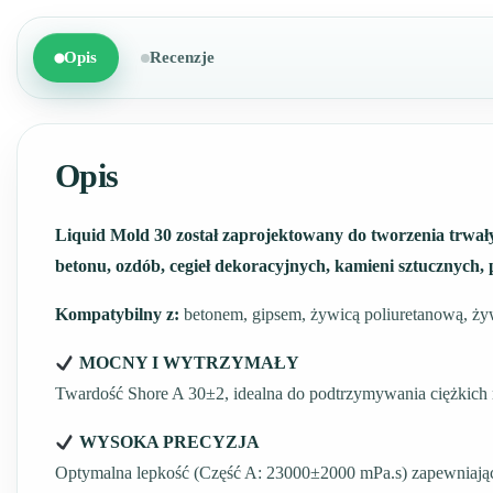
Opis
Recenzje
Opis
Liquid Mold 30 został zaprojektowany do tworzenia trwał
betonu, ozdób, cegieł dekoracyjnych, kamieni sztucznych,
Kompatybilny z:
betonem, gipsem, żywicą poliuretanową, ży
MOCNY I WYTRZYMAŁY
Twardość Shore A 30±2, idealna do podtrzymywania ciężkich ma
WYSOKA PRECYZJA
Optymalna lepkość (Część A: 23000±2000 mPa.s) zapewniając