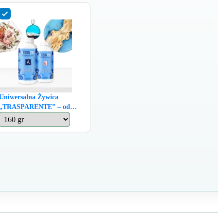
Uniwersalna Żywica
„TRASPARENTE” – od
Biżuterii po Stoły, Nasz
Bestseller