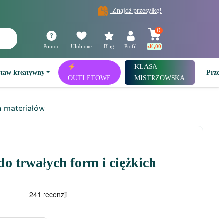
Znajdź przesyłkę!
0
Pomoc
Ulubione
Blog
Profil
zł
0,00
KLASA
staw kreatywny
Prz
OUTLETOWE
MISTRZOWSKA
h materiałów
do trwałych form i ciężkich