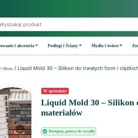
owanie i akcesoria
Podłogi i Ściany
Mydła i świece
Ze
/ Liquid Mold 30 – Silikon do trwałych form i ciężkic
+ Shore
W sprzedaży
Liquid Mold 30 – Silikon 
materiałów
Dostępny
, gotowy do wysyłki
Next