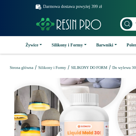
Darmowa dostawa powyżej 399 zł
Żywice
Silikony i Formy
Barwniki
Poler
/
/
/
Strona główna
Silikony i Formy
SILIKONY DO FORM
Do wylewu 30
Previous