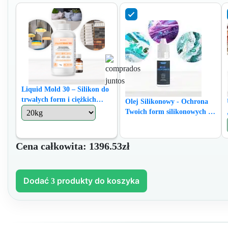
Liquid Mold 30 – Silikon do
trwałych form i ciężkich
Olej Silikonowy - Ochrona
materiałów
Twoich form silikonowych i
tworzenie efektów
specjalnych! - 20 ml
Cena całkowita:
1396.53zł
Dodać
produkty do koszyka
3