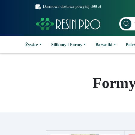
Darmowa dostawa powyżej 399 zł
Żywice
Silikony i Formy
Barwniki
Poler
Formy