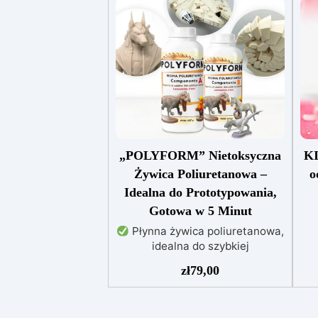
„POLYFORM” Nietoksyczna
KI
Żywica Poliuretanowa –
o
Idealna do Prototypowania,
Gotowa w 5 Minut
Płynna żywica poliuretanowa,
idealna do szybkiej
pr
prototypizacji i precyzyjnego
zł
79,00
Za
modelarstwa.
Katalizuje w
zaledwie 5 minut, zapewniając
go
jednolitość, połysk i wysoką