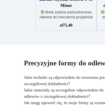
Minut
Biała żywica poliuretanowa
idealna do tworzenia projektów
d
rzemieślniczych i szybkiej
maj
zł
75,40
prototypizacji.
Można barwić
zarówno w stanie płynnej, jak i
ni
po utwardzeniu.
Katalizuje w
zaledwie 10 minut, zapewniając
pr
szybkie i precyzyjne rezultaty.
za
Wysoka twardość i odporność
mechaniczna, doskonała do
me
Precyzyjne formy do odlew
szczegółowych i trwałych
projektów.
Łatwa w mieszaniu
w stosunku (1:1 wagowo) i
kompatybilna z formami
Jakie techniki są odpowiednie do tworzenia p
silikonowymi.
szczegółowej dokładności?
ce
Jakie materiały są szczególnie odpowiednie d
odlewów o szczegółowej dokładności?
Jak mogę upewnić się, że moje formy są wysta