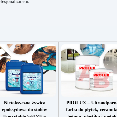
ofesjonalizmem.
Nietoksyczna żywica
PROLUX – Ultraodporn
epoksydowa do stołów
farba do płytek, ceramiki
Epoxytable 5-FIVE –
betonu, plastiku i metal