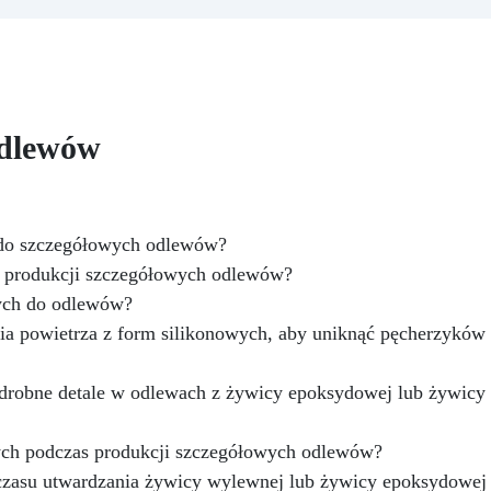
zapewniając profesjonaln
atuResin (1000 g) zapewnia
rezultat.
Wszechstronnoś
trwałe odlewy, które można
Kompatybilny z żywicą, gips
dowolnie barwić.
Pełny
woskiem, metalami o niskie
zestaw z wiaderkiem,
temperaturze topnienia, myd
kawiczkami i akcesoriami dla
i cementem.
Odporność 
twego i czystego procesu.
odlewów
trwałość: Umożliwia wykona
dealny do odlewów jednej lub
ponad 50 odlewów z różny
dwóch dłoni, gwarantując
materiałów, zachowując
zczegółowe i niezapomniane
twardość 38 Shore A.
efekty.
ę do szczegółowych odlewów?
o produkcji szczegółowych odlewów?
wych do odlewów?
a powietrza z form silikonowych, aby uniknąć pęcherzyków
 drobne detale w odlewach z żywicy epoksydowej lub żywicy
ych podczas produkcji szczegółowych odlewów?
 czasu utwardzania żywicy wylewnej lub żywicy epoksydowej