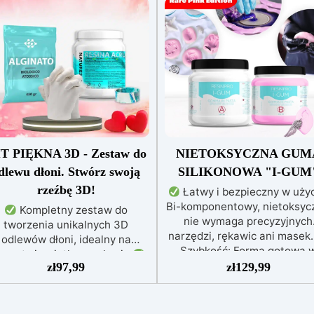
T PIĘKNA 3D - Zestaw do
NIETOKSYCZNA GUM
dlewu dłoni. Stwórz swoją
SILIKONOWA "I-GUM
rzeźbę 3D!
Łatwy i bezpieczny w użyc
Bi-komponentowy, nietoksycz
Kompletny zestaw do
nie wymaga precyzyjnych
tworzenia unikalnych 3D
narzędzi, rękawic ani masek
odlewów dłoni, idealny na
Szybkość: Forma gotowa 
ezenty i wyjątkowe okazje.
zaledwie 30 minut, idealna 
zł
97,99
zł
129,99
wiera alginat (450 g) do form
szybkich prac.
Wysoka
bezpiecznych dla skóry,
precyzja: Odwzorowuje drobn
towych w zaledwie 10 minut.
skomplikowane detale,
Nietoksyczna żywica