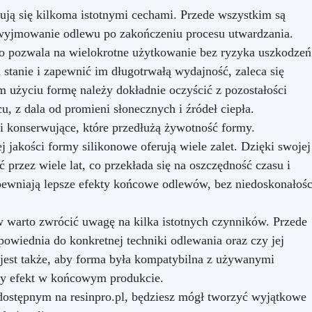
ują się kilkoma istotnymi cechami. Przede wszystkim są
 wyjmowanie odlewu po zakończeniu procesu utwardzania.
co pozwala na wielokrotne użytkowanie bez ryzyka uszkodzeń
tanie i zapewnić im długotrwałą wydajność, zaleca się
m użyciu formę należy dokładnie oczyścić z pozostałości
, z dala od promieni słonecznych i źródeł ciepła.
 konserwujące, które przedłużą żywotność formy.
 jakości formy silikonowe oferują wiele zalet. Dzięki swojej
ć przez wiele lat, co przekłada się na oszczędność czasu i
apewniają lepsze efekty końcowe odlewów, bez niedoskonałośc
 warto zwrócić uwagę na kilka istotnych czynników. Przede
powiednia do konkretnej techniki odlewania oraz czy jej
e jest także, aby forma była kompatybilna z używanymi
ny efekt w końcowym produkcie.
ostępnym na resinpro.pl, będziesz mógł tworzyć wyjątkowe