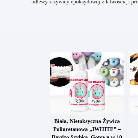
odlewy z żywicy epoksydowej z łatwością i pr
Biała, Nietoksyczna Żywica
Poliuretanowa „IWHITE” –
Bardzo Szybka, Gotowa w 10