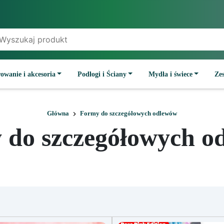
owanie i akcesoria
Podłogi i Ściany
Mydła i świece
Ze
Główna
Formy do szczegółowych odlewów
 do szczegółowych o