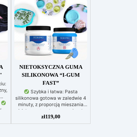
A
NIETOKSYCZNA GUMA
"
SILIKONOWA “I-GUM
FAST”
iu:
ny,
Szybka i łatwa: Pasta
silikonowa gotowa w zaledwie 4
.
minuty, z proporcją mieszania
w
1:1, bez potrzeby precyzyjnych
do
zł
119,00
narzędzi.
Wszechstronność i
szczegółowość: Idealna do
e i
tworzenia form na
powierzchniach pionowych i