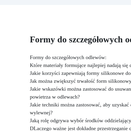
odporność.
Idealna do form
N
silikonowych, odlewów,
modelarstwa i szybkiej
prototypizacji.
Wysoka
twardość, doskonała do
rę
szczegółowych i trwałych
ła
Formy do szczegółowych 
projektów.
Kolor beżowy, ale
I
możliwa do barwienia zarówno w
stanie płynnej, jak i stałej formy.
s
Formy do szczegółowych odlewów:
Które materiały formujące najlepiej nadają si
Jakie korzyści zapewniają formy silikonowe d
Jak można zwiększyć trwałość form silikono
Jakie wskazówki można zastosować do usuwani
powietrza w odlewach?
Jakie techniki można zastosować, aby uzyskać
wylewnej?
Jaką rolę odgrywa wybór środków oddzielając
DLaczego ważne jest dokładne przestrzeganie