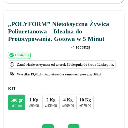
„POLYFORM” Nietoksyczna Żywica
Poliuretanowa – Idealna do
Prototypowania, Gotowa w 5 Minut
Dostępny
Zamówienie otrzymasz od
wtorek 11 sierpnia
do
środa 12 sierpnia
.
Wysyłka 19,90zł -
Bezpłatnie
dla zamówień powyżej 399zł
KIT
1 Kg
2 Kg
4 Kg
10 Kg
500 gr
zł
99,00
zł
159,00
zł
299,00
zł
579,00
zł
79,00