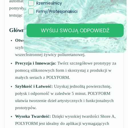
automatyce. Dzięki POLYFORM możesz przekształcać swoje
Rzemieślnicy
pomysły w precyzyjne prototypy i innowacyjne projekty,
Firmy/Profesjonaliści
testując oraz udoskonalając je szybko i łatwo.
WYŚLIJ SWOJĄ ODPOWIEDŹ
Główne Cechy:
Otwórz Drzwi dla Kreatywności:
Zanurz się w świecie
szybkiego prototypowania dzięki naszej płynnej i
wszechstronnej żywicy poliuretanowej.
Precyzja i Innowacja:
Twórz szczegółowe prototypy za
pomocą silikonowych form i skorzystaj z produkcji w
małych seriach z POLYFORM.
Szybkość i Łatwość:
Uzyskaj jednolitą powierzchnię,
połysk i odporność w zaledwie 5 minut. POLYFORM
ułatwia tworzenie dzieł artystycznych i funkcjonalnych
prototypów.
Wysoka Twardość:
Dzięki wysokiej twardości Shore A,
POLYFORM jest idealny do aplikacji wymagających