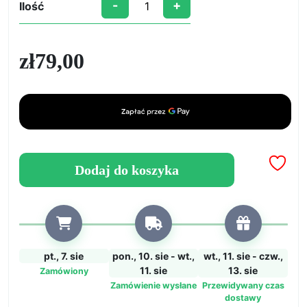
-
+
Ilość
ilość
„POLYFORM”
Nietoksyczna
zł
79,00
Żywica
Poliuretanowa
–
Idealna
do
Prototypowania,
Gotowa
Dodaj do koszyka
w
5
Minut
pt., 7. sie
pon., 10. sie - wt.,
wt., 11. sie - czw.,
11. sie
13. sie
Zamówiony
Zamówienie wysłane
Przewidywany czas
dostawy