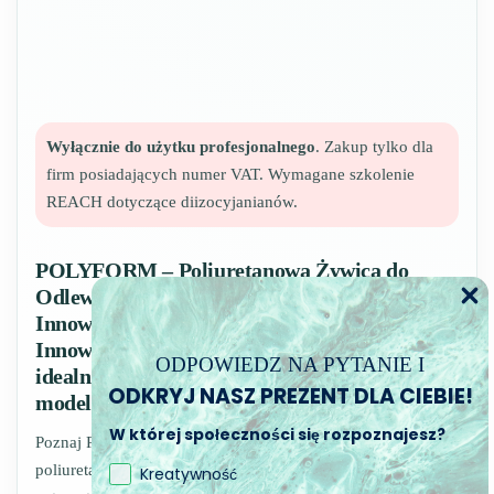
Wyłącznie do użytku profesjonalnego
. Zakup tylko dla
firm posiadających numer VAT. Wymagane szkolenie
REACH dotyczące diizocyjanianów.
POLYFORM – Poliuretanowa Żywica do
Odlewów do Szybkiej Prototypowania i
Innowacji
Innowacja w zasięgu ręki z
POLYFORM
–
ODPOWIEDZ NA PYTANIE I
idealną żywicą do prototypowania i
ODKRYJ NASZ PREZENT DLA CIEBIE!
modelowania!
W której społeczności się rozpoznajesz?
Poznaj POLYFORM, wysoko płynną i wydajną żywicę
poliuretanową, zaprojektowaną z myślą o modelarstwie i
Kreatywność