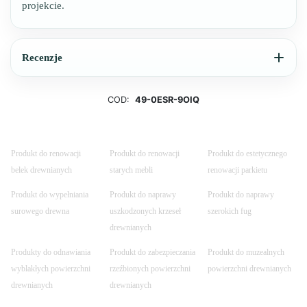
projekcie.
Recenzje
COD:
49-0ESR-9OIQ
Produkt do renowacji
Produkt do renowacji
Produkt do estetycznego
belek drewnianych
starych mebli
renowacji parkietu
Produkt do wypełniania
Produkt do naprawy
Produkt do naprawy
surowego drewna
uszkodzonych krzeseł
szerokich fug
drewnianych
Produkty do odnawiania
Produkt do zabezpieczania
Produkt do muzealnych
wyblakłych powierzchni
rzeźbionych powierzchni
powierzchni drewnianych
drewnianych
drewnianych