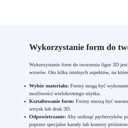
delikatnym mydłem. Przechowuj
w suchym miejscu, z dala od
źródeł ciepła i bezpośredniego
światła. Z Liquid Mold każde
projekt znajdzie idealny silikon!
Dane techniczne Kolor części
A: Biały Kolor części B:
Przezroczysto‑jasnożółty
Wykorzystanie form do two
Twardość Shore A: 5 ± 2 Czas
roboczy (WT): 50–60 minut Czas
utwardzania: 10–12 godzin w
Wykorzystanie form do tworzenia figur 3D jes
25 °C Odporność na rozdarcie:
wzorów. Oto kilka istotnych aspektów, na któr
8 kN/m Wydłużenie: 500 %
Wybór materiału:
Formy mogą być wykonane z s
możliwości wielokrotnego użytku.
Kształtowanie form:
Formy muszą być staranni
wtrysk lub druk 3D.
Odpowietrzanie:
Aby uniknąć pęcherzyków pow
poprzez specjalne kanały lub komory próżniow