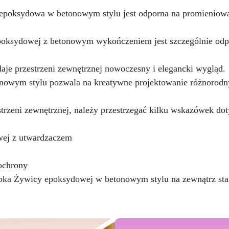
przygotowanej stali.
epoksydowa w betonowym stylu jest odporna na promieniowa
Zgodność i bezpieczeństwo:
odna z Rozporządzeniem UE
oksydowej z betonowym wykończeniem jest szczególnie odp
 305/2011 – Rozporządzeniem
 nr 574/2014 – Oznakowanie
 zgodnie z normą EN 1504-2
aje przestrzeni zewnętrznej nowoczesny i elegancki wygląd.
raz odpowiednią Deklaracją
wym stylu pozwala na kreatywne projektowanie różnorodnych
aściwości Użytkowych (DoP).
trzeni zewnętrznej, należy przestrzegać kilku wskazówek do
ej z utwardzaczem
 ochrony
a Żywicy epoksydowej w betonowym stylu na zewnątrz stanie