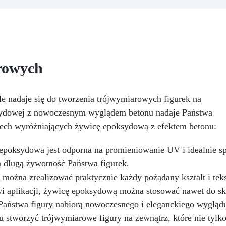
zapewniając profesjonalny
do tworzenia świec
zultat.
Wszechstronność:
dekoracyjnych, figurek i
mpatybilny z żywicą, gipsem,
projektów rękodzielniczyc
woskiem, metalami o niskiej
wymagających stabilności o
peraturze topnienia, mydłem
dokładności wykonania. Wo
i cementem.
Odporność i
Sojowy do Świec w Formach 
rowych
wałość: Umożliwia wykonanie
Wax for Molds został
onad 50 odlewów z różnych
opracowany specjalnie do pr
materiałów, zachowując
z formami silikonowymi lu
 nadaje się do tworzenia trójwymiarowych figurek na
twardość 38 Shore A.
sztywnymi, umożliwiając
ksydowej z nowoczesnym wyglądem betonu nadaje Państwa
uzyskanie świec o doskona
i cech wyróżniających żywicę epoksydową z efektem betonu:
wykończeniu i wyraźnych
detalach. To wosk sojowy
ceniony za łatwość użycia o
poksydowa jest odporna na promieniowanie UV i idealnie sp
stabilność podczas chłodzen
a długą żywotność Państwa figurek.
odpowiedni zarówno dla
ożna zrealizować praktycznie każdy pożądany kształt i teks
początkujących, jak i
profesjonalistów. Zalety Wo
wi aplikacji, żywicę epoksydową można stosować nawet do 
Sojowego do Form Wysok
 Państwa figury nabiorą nowoczesnego i eleganckiego wygląd
precyzja detali Łatwe
 stworzyć trójwymiarowe figury na zewnątrz, które nie tylko 
wyjmowanie bez deformacj