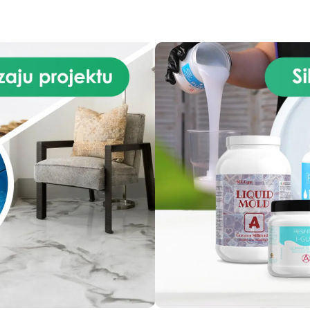
Gładkie i profesjonalne
wykończenie Pochodzeni
roślinne Kompatybilny z
barwnikami i zapachami
Zalecane Zastosowanie Świ
dekoracyjne w formach Ręcz
robione figurki z wosku Proje
DIY świec Produkcja świe
personalizowanych Kup Wo
Sojowy do Form Jeśli chce
kupić wosk sojowy, ta wers
została stworzona specjalnie
produkcji świec w formach
Idealny również do: zastoso
rękodzielniczych produkcj
hurtowej materiałów do świ
dekoracyjnych Wosk Sojowy
Niskiej Temperaturze Topnie
Ten wosk sojowy o niskiej
temperaturze topnienia ułat
przelewanie i zapewnia lep