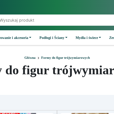
owanie i akcesoria
Podłogi i Ściany
Mydła i świece
Ze
Główna
Formy do figur trójwymiarowych
 do figur trójwymia