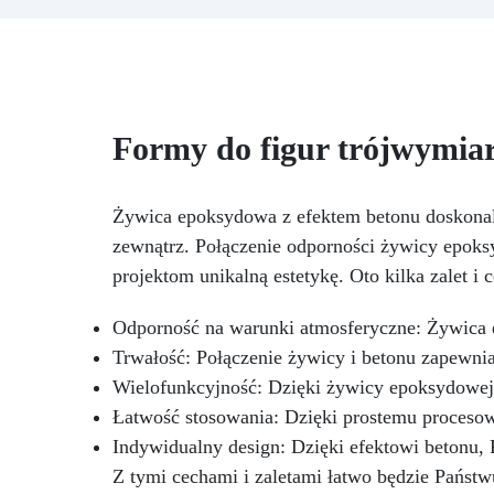
modeli artystycznych oraz
re
delikatnych struktur w żywicy i
Ko
wosku. Kompatybilny z: żywicą
epoksydową, poliuretanem,
tem
woskiem, gipsem i materiałami
lekkimi.
EKSTREMALNA
Formy do figur trójwymia
tr
MIĘKKOŚĆ Twardość Shore A
p
5 ± 2 – idealne do projektów
wymagających wysokiej
Żywica epoksydowa z efektem betonu doskonale
elastyczności i dopasowania do
zewnątrz. Połączenie odporności żywicy epo
skomplikowanych podcięć.
projektom unikalną estetykę. Oto kilka zalet 
PERFEKCYJNE DETALE
Kontrolowana lepkość (Część A:
12 000 ± 2 000 mPa·s) zapewnia
Odporność na warunki atmosferyczne: Żywica e
płynne odlewy bez pęcherzy
Trwałość: Połączenie żywicy i betonu zapewni
powietrza.
ZALECANE
Wielofunkcyjność: Dzięki żywicy epoksydowej m
ZASTOSOWANIA Protezy i efekty
sceniczne do filmów i teatru
Łatwość stosowania: Dzięki prostemu proceso
Formy do małych dekoracyjnych
Indywidualny design: Dzięki efektowi betonu,
przedmiotów, takich jak biżuteria
Z tymi cechami i zaletami łatwo będzie Państwu
i miniatury Formy typu