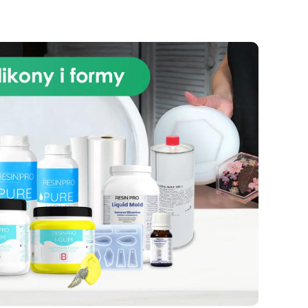
e
ece
nie
kty
c
sk
sz
ja
 do
.
wań
i
ec
 o
nia
wia
szą