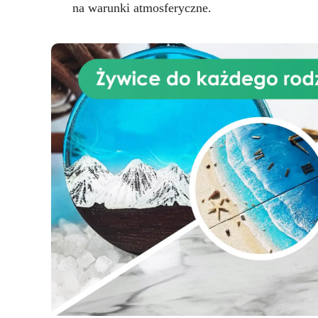
na warunki atmosferyczne.
„skarpetkowego” ułatwiające
wyciąganie
CZASY PRACY
Czas roboczy (WT): 50–60 minut
Czas utwardzania: 10–12 godzin
w temperaturze pokojowej
(25 °C) Zastosowanie w całej
serii Liquid Mold Mieszanie:
Wymieszaj część A i B we
wskazanym stosunku wagowym
(100:3 lub 100:2). Użyj czystego
pojemnika i mieszaj powoli, aby
uniknąć pęcherzyków powietrza.
Odlewanie: Wlej silikon z
jednego punktu, aby naturalnie
wypełnił formę. Odgazuj w razie
potrzeby (zalecane dla
złożonych projektów).
Utwardzanie: Pozostaw materiał
w 25 °C przez podany czas.
Konserwacja formy: Po użyciu
umyj formę letnią wodą z