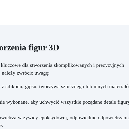
kontrolę procesu, pomagaj
uzyskać świece o równomier
i stabilnym wykończeniu. Sp
Użycia Roztopić wosk w
odpowiedniej temperaturze
dodać zapach lub barwnik
według uznania, przelać d
formy i pozostawić do
rzenia figur 3D
całkowitego ostygnięcia pr
wyjęciem świecy. Cechy
Produktu
Jakość premiu
t kluczowe dla stworzenia skomplikowanych i precyzyjnych
Specjalnie opracowany rośli
e należy zwrócić uwagę:
wosk do profesjonalnej produ
świec w formach.
Roślinn
ilikonu, gipsu, tworzywa sztucznego lub innych materiałów,
wegański: Wykonany z soi
ekologiczny i przyjazny
środowisku.
Łatwe
e wykonane, aby uchwycić wszystkie pożądane detale figury
wyjmowanie z formy: Zachow
kształt i detale świecy.
Czyste spalanie: Niska emis
ietrza w żywicy epoksydowej, odpowiednie odpowietrzanie 
dymu i sadzy.
Łatwy w uży
e.
Forma płatków zapewnia szy