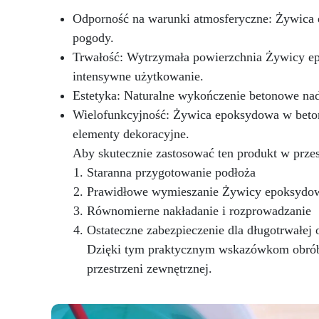
Odporność na warunki atmosferyczne: Żywica 
pogody.
Zg
Trwałość: Wytrzymała powierzchnia Żywicy ep
nr
UE
intensywne użytkowanie.
CE
Estetyka: Naturalne wykończenie betonowe nad
o
Wielofunkcyjność: Żywica epoksydowa w betono
Wł
elementy dekoracyjne.
Aby skutecznie zastosować ten produkt w przes
Staranna przygotowanie podłoża
Prawidłowe wymieszanie Żywicy epoksydow
Równomierne nakładanie i rozprowadzanie
Ostateczne zabezpieczenie dla długotrwałej
Dzięki tym praktycznym wskazówkom obróbk
przestrzeni zewnętrznej.