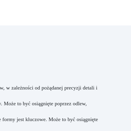
ąc
nym
osób
,
o
zed
m:
nny
kcji
y i
 w zależności od pożądanej precyzji detali i
,
. Może to być osiągnięte poprzez odlew,
uje
ja
formy jest kluczowe. Może to być osiągnięte
ciu:
bkie