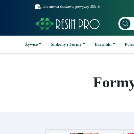
Darmowa dostawa powyżej 399 zł
Żywice
Silikony i Formy
Barwniki
Poler
Formy