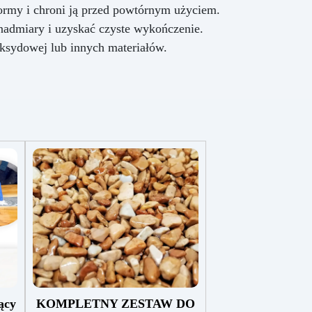
formy i chroni ją przed powtórnym użyciem.
z
nadmiary i uzyskać czyste wykończenie.
nia
ksydowej lub innych materiałów.
cy.
nej
ę
ie
ić
 do
oło
.
o
ze
m
tura
ący
KOMPLETNY ZESTAW DO