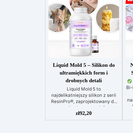
Liquid Mold 5 – Silikon do
ultramiękkich form i
drobnych detali
Bi-
Liquid Mold 5 to
najdelikatniejszy silikon z serii
na
ResinPro®, zaprojektowany do
tworzenia elastycznych form z
z
zł
92,20
najdrobniejszymi detalami.
Idealny do zastosowań
pr
jubilerskich, figurek, protez,
efektów scenicznych, złożonych