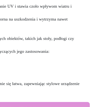
personalizowany: Nadaje się do
betonu, cementu, starych
nie UV i stawia czoło wpływom wiatru i
nawierzchni i ziemi utwardzonej
(po wcześniejszej konsultacji).
orna na uszkodzenia i wytrzyma nawet
Żywice odporne na upływ
czasu: Nowoczesne żywice
gwarantują odporność na
ścieranie i stabilność koloru
 obiektów, takich jak stoły, podłogi czy
przez wiele lat.
tyczących jego zastosowania:
 się łatwa, zapewniając stylowe urządzenie