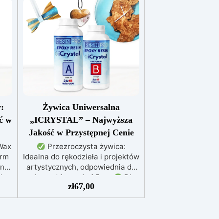
:
Żywica Uniwersalna
ć w
„ICRYSTAL” – Najwyższa
Jakość w Przystępnej Cenie
Wax
Przezroczysta żywica:
orm
Idealna do rękodzieła i projektów
ony
artystycznych, odpowiednia do
h,
zalew od 1 mm do 1,5 cm
Dla
zł
67,00
każdego: Łatwe mieszanie w
ję
stosunku 2:1, gwarantujące
perfekcyjny efekt bez
 się
niedoskonałości
Niska