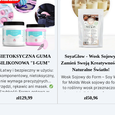
NIETOKSYCZNA GUMA
SoyaGlow - Wosk Sojowy
SILIKONOWA "I-GUM"
Zamień Swoją Kreatywnoś
Naturalne Światło!
Łatwy i bezpieczny w użyciu:
komponentowy, nietoksyczny,
Wosk Sojowy do Form – Soy 
nie wymaga precyzyjnych
for Molds Wosk sojowy do f
rzędzi, rękawic ani masek.
to roślinny wosk przeznacz
Szybkość: Forma gotowa w
do produkcji świec w formac
aledwie 30 minut, idealna do
zł
129,99
zł
50,96
zapewniający łatwe
szybkich prac.
Wysoka
wyjmowanie, wysoką precyz
ecyzja: Odwzorowuje drobne i
detali oraz profesjonalne
skomplikowane detale,
wykończenie. Idealnie nadaje