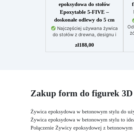
epoksydowa do stołów
Epoxytable 5-FIVE –
doskonałe odlewy do 5 cm
Od
Najczęściej używana żywica
żó
do stołów z drewna, designu i
majsterkowania, odpowiednia do
zł
188,00
odlewów do 5 cm.
Bardzo
niska egzotermia zapewniająca
po
bezpieczną pracę bez
przegrzewania.
Odporna na
uż
zarysowania i żółknięcie dzięki
f
filtrom UV i wysokiej jakości
mechanicznej.
Niska lepkość,
t
Zakup form do figurek 3D
eliminująca pęcherzyki
pe
powietrza i zapewniająca
Do
gładkie wykończenie.
NCS
Bezpieczna i nietoksyczna,
Żywica epoksydowa w betonowym stylu do uż
Kry
wolna od BPA/VOC,
Żywica epoksydowa w betonowym stylu to ideal
certyfikowana do długotrwałego
po
Połączenie Żywicy epoksydowej z betonowym w
kontaktu ze skórą.
or