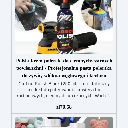
odpornej na promieniowanie UV, łatwej do
wylania.
Pełny zestaw: Zawiera drewno
świerkowe impregnowane, barwniki (biały,
czarny, czerwony, niebieski, żółty), wagę i
narzędzia do mieszania.
Łatwy montaż:
Forma już zmontowana, gotowa do użycia,
oszczędzając czas i zapewniając precyzję.
Polski krem ​​polerski do ciemnych/czarnych
powierzchni - Profesjonalna pasta polerska
do żywic, włókna węglowego i kevlaru
Carbon Polish Black (250 ml) to ostateczny
produkt do polerowania powierzchni
karbonowych, ciemnych lub czarnych. Wartość
estetyczna i ekonomiczna produktu węglowego
zł
70,58
jest wysoka, dlatego istotne jest, aby
powierzchnię pokryć specjalnymi i
dedykowanymi produktami, które uwydatnią
piękno „węglowego wyglądu”. Unikanie