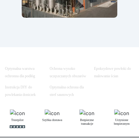
Optymalna warstwa
Ochrona wysoko
Epoksydowe powłoki do
ochronna dla podłóg
uczęszczanych obszarów
malowania ścian
Instrukcja DIY do
Optymalna ochrona dla
powlekania doniczek
stref saunowych
Trustpilot
Szybka dostawa
Bezpieczne
Uczynione
transakcje
bezpiecznym