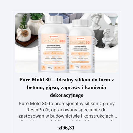
Pure Mold 30 – Idealny silikon do form z
betonu, gipsu, zaprawy i kamienia
dekoracyjnego
Pure Mold 30 to profesjonalny silikon z gamy
ResinPro®, opracowany specjalnie do
zastosowań w budownictwie i konstrukcjach.
Dzięki twardości Shore A 30±2 i naturalnej
zł
96,31
przezroczystości oferuje idealne połączenie