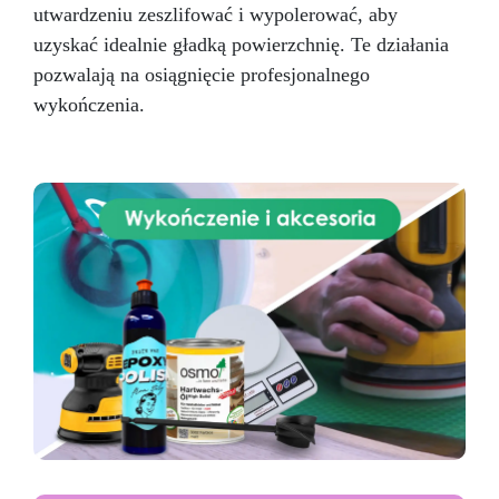
utwardzeniu zeszlifować i wypolerować, aby
kamienie dekoracyjne 30 Pure Mold
Prototypowanie Szybkie prototypy, części
uzyskać idealnie gładką powierzchnię. Te działania
mechaniczne 30 Pure Mold Film i efekty
pozwalają na osiągnięcie profesjonalnego
specjalne Protezy i efekty sceniczne 10 Pure
wykończenia.
Mold Dane techniczne: Kolor: Przeźroczysty
Gęstość (g/cm³): 1,08 Lepkość (mPa·s): Część
A: 5000±1000 Część B: 4500±1000 Proporcje
mieszania (A:B): 1:1 (waga) Czas pracy (25 °C):
30–40 minut Czas utwardzania (25 °C): 3–5
godzin Twardość Shore A: 10±2 Wydłużenie (%):
450 Wytrzymałość na rozciąganie (MPa): 3,2
Instrukcje użycia i wskazówki techniczne
Przygotowanie mieszanki: Wymieszaj część A
(przeźroczystą) z częścią B (przeźroczystą) w
proporcji 1:1 wagowo. Na przykład 100 g części
A z 100 g części B. Użyj precyzyjnej wagi.
Naczynie do mieszania: Czyste, suche i wolne
od tłuszczu. Mieszanie: Mieszaj powoli czystą
szpatułką, zbierając mieszankę z boków i dna
naczynia, aby uzyskać jednorodną masę. Unikaj
powstawania pęcherzyków powietrza.