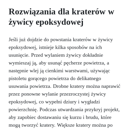
powietrza, a jej wysoka elastyczność zapewnia
łatwe usuwanie delikatnych elementów bez
Rozwiązania dla kraterów w
uszkodzeń. Główne zastosowania: Jubilerstwo i
miniatury: precyzyjne detale, takie jak
żywicy epoksydowej
zawieszki, pierścionki i ozdoby. Mydła i
kosmetyki stałe: formy do ręcznie robionych
mydeł i produktów kosmetycznych. Obszary
Jeśli już dojdzie do powstania kraterów w żywicy
zastosowań: Rękodzieło i modelarstwo
epoksydowej, istnieje kilka sposobów na ich
Przemysł kosmetyczny i produkcja mydeł
stałych Dane techniczne: Czas pracy: 30–40
usunięcie. Przed wylaniem żywicy dokładnie
minut Czas utwardzania: 3–5 godzin
wymieszaj ją, aby usunąć pęcherze powietrza, a
Kompatybilny z żywicą epoksydową,
następnie wlej ją cienkimi warstwami, używając
poliuretanem, woskiem, gipsem i lekkimi
pistoletu gorącego powietrza do delikatnego
materiałami Pure Mold 10 to idealny wybór do
tworzenia unikatowych i profesjonalnych
usuwania powietrza. Drobne kratery można naprawić
projektów. Tabela zastosowań Branża
przez ponowne wylanie przezroczystej żywicy
Zastosowania Twardość Shore A Linia
epoksydowej, co wypełni dziury i wygładzi
produktów Rękodzieło i modelarstwo
Jubilerstwo, miniatury, mydła i kosmetyki stałe
powierzchnię. Podczas utwardzania przykryj projekt,
10–20 Pure Mold Sztuka i rzeźba Rzeźby,
aby zapobiec dostawaniu się kurzu i brudu, które
artystyczne odlewy 20–30 Pure Mold
mogą tworzyć kratery. Większe kratery można po
Budownictwo i konstrukcje Formy do betonu,