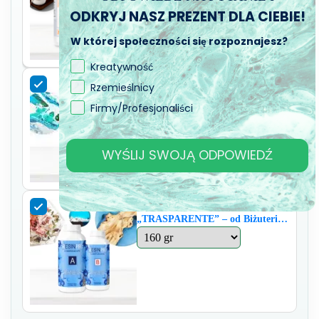
form z betonu, gipsu, zaprawy i
ODKRYJ NASZ PREZENT DLA CIEBIE!
kamienia dekoracyjnego
W której społeczności się rozpoznajesz?
Kreatywność
Olej Silikonowy - Ochrona Twoich
Rzemieślnicy
form silikonowych i tworzenie
Firmy/Profesjonaliści
efektów specjalnych! - 20 ml
WYŚLIJ SWOJĄ ODPOWIEDŹ
Uniwersalna Żywica
„TRASPARENTE” – od Biżuterii
po Stoły, Nasz Bestseller