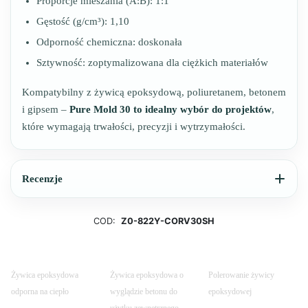
Proporcje mieszania (A:B): 1:1
Gęstość (g/cm³): 1,10
Odporność chemiczna: doskonała
Sztywność: zoptymalizowana dla ciężkich materiałów
Kompatybilny z żywicą epoksydową, poliuretanem, betonem
i gipsem –
Pure Mold 30 to idealny wybór do projektów
,
które wymagają trwałości, precyzji i wytrzymałości.
Recenzje
COD:
Z0-822Y-CORV30SH
Żywica epoksydowa
Żywica epoksydowa o
Polerowanie żywicy
odporna na ciepło
wyglądzie betonu do
epoksydowej
użytku zewnętrznego