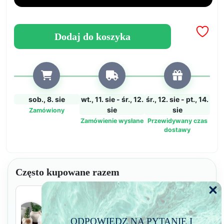
zaprawy
i
kamienia
Dodaj do koszyka
dekoracyjnego
sob., 8. sie
wt., 11. sie - śr., 12.
śr., 12. sie - pt., 14.
sie
sie
Zamówiony
Zamówienie wysłane
Przewidywany czas
dostawy
Często kupowane razem
Pure Mold 30 – Idealny silikon do
ODPOWIEDZ NA PYTANIE I