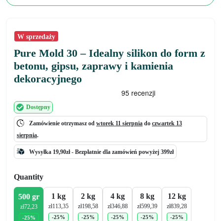
W sprzedaży
Pure Mold 30 – Idealny silikon do form z
betonu, gipsu, zaprawy i kamienia
dekoracyjnego
Dostępny
Zamówienie otrzymasz od
wtorek 11 sierpnia
do
czwartek 13
sierpnia
.
Wysyłka 19,90zł -
Bezpłatnie
dla zamówień powyżej 399zł
Quantity
1 kg
2 kg
4 kg
8 kg
12 kg
500 gr
zł
113,35
zł
198,58
zł
346,88
zł
599,39
zł
839,28
zł
72,23
-25%
-25%
-25%
-25%
-25%
-25%