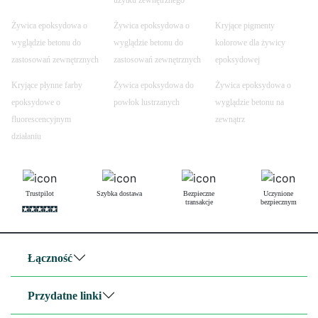
Żywica epoksydowa o
Żywica epoksydowa o
Kryjące pigmenty
wyglądzie betonu do
wyglądzie betonu do
kolorowe dla żywicy
zastosowań zewnętrznych
zastosowań zewnętrznych
epoksydowej
Kryjące płynne farby
Żywica epoksydowa do
Żywica epoksydowa o
epoksydowe o
powłok lustrzanych
wyglądzie betonu na
fluorescencyjnym
zewnątrz
działaniu
Trustpilot
Szybka dostawa
Bezpieczne
Uczynione
transakcje
bezpiecznym
Łączność
Przydatne linki