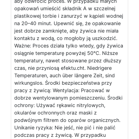
aby odwrócić proces. W przypadku małych
opakowań umieścić składnik A w szczelnej
plastikowej torbie i zanurzyć w kąpieli wodnej
na 20–40 minut. Upewnić się, że opakowanie
jest dobrze zamknięte, aby żywica nie miała
kontaktu z wodą, co mogłoby ją uszkodzić.
Ważne: Proces działa tylko wtedy, gdy żywica
osiągnie temperaturę powyżej 50°C. Niższe
temperatury, nawet stosowane przez dłuższy
czas, nie przyniosą efektu.cht. Niedrigere
Temperaturen, auch über längere Zeit, sind
wirkungslos. Środki bezpieczeństwa przy
pracy z żywicą: Wentylacja: Pracować w
dobrze wentylowanym pomieszczeniu. Środki
ochrony: Używać rękawic nitrylowych,
okularów ochronnych oraz maski z
podwójnym filtrem do oparów organicznych.
Unikanie ryzyka: Nie jeść, nie pić i nie palić
podczas pracy z żywicą. W przypadku