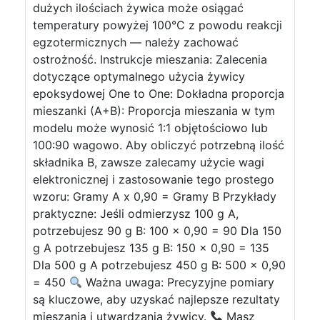
dużych ilościach żywica może osiągać
temperatury powyżej 100°C z powodu reakcji
egzotermicznych — należy zachować
ostrożność. Instrukcje mieszania: Zalecenia
dotyczące optymalnego użycia żywicy
epoksydowej One to One: Dokładna proporcja
mieszanki (A+B): Proporcja mieszania w tym
modelu może wynosić 1:1 objętościowo lub
100:90 wagowo. Aby obliczyć potrzebną ilość
składnika B, zawsze zalecamy użycie wagi
elektronicznej i zastosowanie tego prostego
wzoru: Gramy A x 0,90 = Gramy B Przykłady
praktyczne: Jeśli odmierzysz 100 g A,
potrzebujesz 90 g B: 100 x 0,90 = 90 Dla 150
g A potrzebujesz 135 g B: 150 x 0,90 = 135
Dla 500 g A potrzebujesz 450 g B: 500 x 0,90
= 450
Ważna uwaga: Precyzyjne pomiary
są kluczowe, aby uzyskać najlepsze rezultaty
mieszania i utwardzania żywicy.
Masz