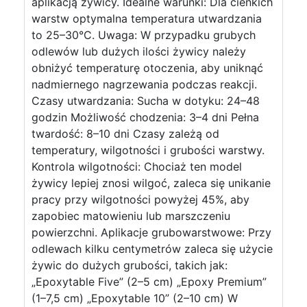
aplikacją żywicy. Idealne warunki: Dla cienkich
warstw optymalna temperatura utwardzania
to 25–30°C. Uwaga: W przypadku grubych
odlewów lub dużych ilości żywicy należy
obniżyć temperaturę otoczenia, aby uniknąć
nadmiernego nagrzewania podczas reakcji.
Czasy utwardzania: Sucha w dotyku: 24–48
godzin Możliwość chodzenia: 3–4 dni Pełna
twardość: 8–10 dni Czasy zależą od
temperatury, wilgotności i grubości warstwy.
Kontrola wilgotności: Chociaż ten model
żywicy lepiej znosi wilgoć, zaleca się unikanie
pracy przy wilgotności powyżej 45%, aby
zapobiec matowieniu lub marszczeniu
powierzchni. Aplikacje grubowarstwowe: Przy
odlewach kilku centymetrów zaleca się użycie
żywic do dużych grubości, takich jak:
„Epoxytable Five” (2–5 cm) „Epoxy Premium”
(1–7,5 cm) „Epoxytable 10” (2–10 cm) W