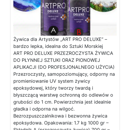
Żywica dla Artystów „ART PRO DELUXE” –
bardzo lepka, idealna do Sztuki Morskiej
ART PRO DELUXE PRZEZROCZYSTA ŻYWICA
DO PŁYNNEJ SZTUKI ORAZ PIONOWEJ
APLIKACJI (DO PROFESJONALNEGO UŻYCIA)
Przezroczysty, samopoziomujący, odporny na
promieniowanie UV system żywicy
epoksydowej, który tworzy twardą i
błyszczącą warstwę ochronną do odlewów o
grubości do 1 cm. Powierzchnia jest idealnie
gładka i odporna na wilgoć.
Bezrozpuszczalnikowa i bezwonna żywica
epoksydowa. Opakowania: 1.7 kg 1000 gr –
Składnik A (przezroczysta żywica) 700 gr –