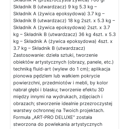
Składnik B (utwardzacz) 9 kg 5.3 kg –
Składnik A (żywica epoksydowa) 3.7 kg –
Składnik B (utwardzacz) 18 kg 2szt. x 5.3 kg –
Składnik A (żywica epoksydowa) 2szt. x 3.7
kg – Składnik B (utwardzacz) 36 kg 4szt. x 5.3
kg – Składnik A (żywica epoksydowa) 4szt. x
3.7 kg – Składnik B (utwardzacz)
Zastosowanie: dzieła sztuki, tworzenie
obiektów artystycznych (obrazy, panele, etc.)
techniką fluid-art (wylew do 1 cm); aplikacja
pionowa pędzlem lub wałkiem pokrycie
powierzchni, przedmiotów i mebli, by kolor
nabrał głębi i blasku; tworzenie efektu 3D
między innymi na wydrukach, zdjęciach i
obrazach; stworzenie idealnie przezroczystej
warstwy ochronnej na Twoich projektach.
Formuła „ART-PRO DELUXE” została
stworzona do powlekania artystycznych