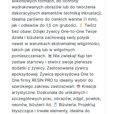
silikonowych formach, do ochrony
wydrukowanych obrazów lub do tworzenia
dekoracyjnych elementów techniką inkrustacji.
Idealna zarówno do cienkich warstw (1 mm),
jak i odlewów do 1,5 cm grubości.
Twórz
bez obaw: Dzięki żywicy One-to-One Twoje
dzieła i biżuteria zachowają swój połysk
nawet w warunkach ekstremalnej wilgotności,
takich jak zimą lub w wilgotnych
pomieszczeniach.
Nie zwlekaj! Kup ten
zestaw startowy i stwórz swoje pierwsze
dodatki z żywicy. Zastosowania żywicy
epoksydowej: Żywica epoksydowa One to
One firmy RESIN PRO to idealny wybór do
szerokiego zakresu zastosowań:
Kreacje
artystyczne: Doskonała do unikalnych i
szczegółowych prac, obrazów, zdjęć, powłok,
neonów, biżuterii itd.
Biżuteria: Projektuj
błyszczące i trwałe elementy, idealna do