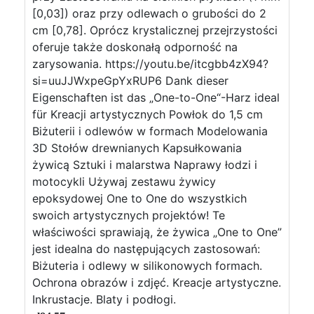
[0,03]) oraz przy odlewach o grubości do 2
cm [0,78]. Oprócz krystalicznej przejrzystości
oferuje także doskonałą odporność na
zarysowania. https://youtu.be/itcgbb4zX94?
si=uuJJWxpeGpYxRUP6 Dank dieser
Eigenschaften ist das „One-to-One“-Harz ideal
für Kreacji artystycznych Powłok do 1,5 cm
Biżuterii i odlewów w formach Modelowania
3D Stołów drewnianych Kapsułkowania
żywicą Sztuki i malarstwa Naprawy łodzi i
motocykli Używaj zestawu żywicy
epoksydowej One to One do wszystkich
swoich artystycznych projektów! Te
właściwości sprawiają, że żywica „One to One”
jest idealna do następujących zastosowań:
Biżuteria i odlewy w silikonowych formach.
Ochrona obrazów i zdjęć. Kreacje artystyczne.
Inkrustacje. Blaty i podłogi.