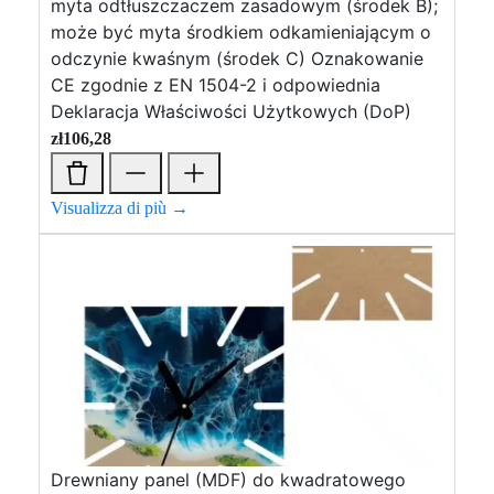
myta odtłuszczaczem zasadowym (środek B);
może być myta środkiem odkamieniającym o
odczynie kwaśnym (środek C) Oznakowanie
CE zgodnie z EN 1504-2 i odpowiednia
Deklaracja Właściwości Użytkowych (DoP)
zł
106,28
Visualizza di più →
Drewniany panel (MDF) do kwadratowego