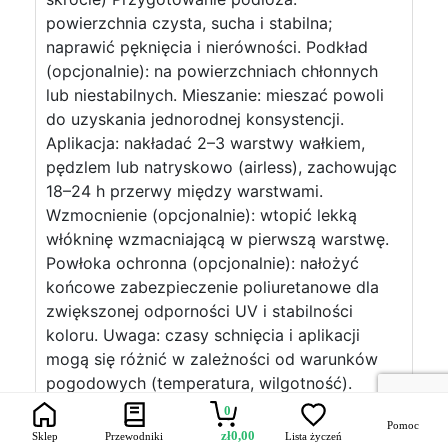
powierzchnia czysta, sucha i stabilna;
naprawić pęknięcia i nierówności. Podkład
(opcjonalnie): na powierzchniach chłonnych
lub niestabilnych. Mieszanie: mieszać powoli
do uzyskania jednorodnej konsystencji.
Aplikacja: nakładać 2–3 warstwy wałkiem,
pędzlem lub natryskowo (airless), zachowując
18–24 h przerwy między warstwami.
Wzmocnienie (opcjonalnie): wtopić lekką
włókninę wzmacniającą w pierwszą warstwę.
Powłoka ochronna (opcjonalnie): nałożyć
końcowe zabezpieczenie poliuretanowe dla
zwiększonej odporności UV i stabilności
koloru. Uwaga: czasy schnięcia i aplikacji
mogą się różnić w zależności od warunków
pogodowych (temperatura, wilgotność).
Zaleca się sprawdzenie warunków aplikacji na
0
Pomoc
miejscu. Zalety konkurencyjne Łatwa aplikacja,
zł
0,00
Sklep
Przewodniki
Lista życzeń