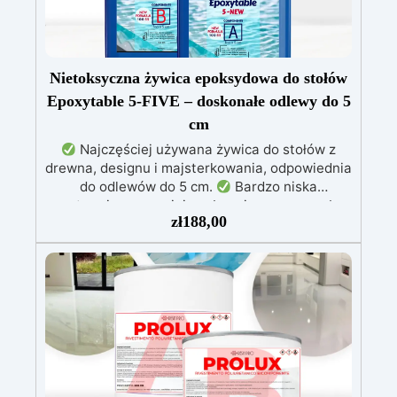
Nietoksyczna żywica epoksydowa do stołów
Epoxytable 5-FIVE – doskonałe odlewy do 5
cm
Najczęściej używana żywica do stołów z
drewna, designu i majsterkowania, odpowiednia
do odlewów do 5 cm.
Bardzo niska
egzotermia zapewniająca bezpieczną pracę bez
zł
188,00
przegrzewania.
Odporna na zarysowania i
żółknięcie dzięki filtrom UV i wysokiej jakości
mechanicznej.
Niska lepkość, eliminująca
pęcherzyki powietrza i zapewniająca gładkie
wykończenie.
Bezpieczna i nietoksyczna,
wolna od BPA/VOC, certyfikowana do
długotrwałego kontaktu ze skórą.