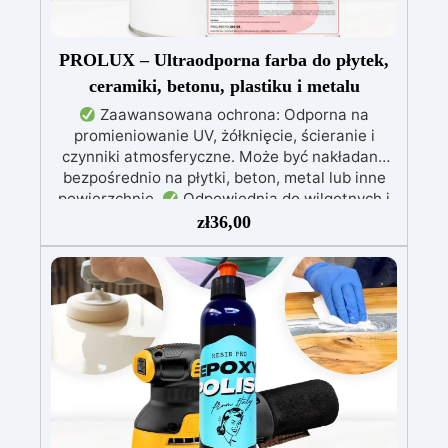
PROLUX – Ultraodporna farba do płytek,
ceramiki, betonu, plastiku i metalu
Zaawansowana ochrona: Odporna na
promieniowanie UV, żółknięcie, ścieranie i
czynniki atmosferyczne. Może być nakładana
bezpośrednio na płytki, beton, metal lub inne
powierzchnie.
Odpowiednia do wilgotnych i
intensywnie użytkowanych miejsc: Specjalna
zł
36,00
formuła, idealna do środowisk wymagających
najwyższej trwałości.
Wszechstronne i
personalizowane wykończenie: Dostępna w
kolorystyce RAL lub NCS, z wykończeniem w
połysku. Kryjąca już przy jednej warstwie.
Uniwersalna: Doskonała do podłóg, parkingów,
magazynów oraz do powłok na odpowiednio
przygotowanej stali.
Zgodność i
bezpieczeństwo: Zgodna z Rozporządzeniem
UE nr 305/2011 – Rozporządzeniem UE nr