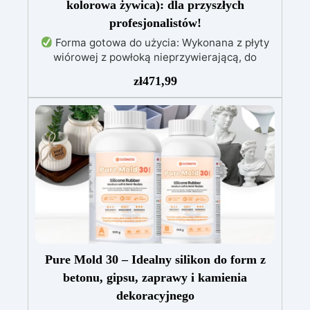
kolorowa żywica): dla przyszłych
profesjonalistów!
Forma gotowa do użycia: Wykonana z płyty
wiórowej z powłoką nieprzywierającą, do
tworzenia stołów o grubości do 10 cm.
Żywica
zł
471,99
epoksydowa wysokiej jakości: 1,6 kg
przezroczystej, samopoziomującej żywicy
odpornej na promieniowanie UV, łatwej do
wylania.
Pełny zestaw: Zawiera drewno
świerkowe impregnowane, barwniki (biały,
czarny, czerwony, niebieski, żółty), wagę i
narzędzia do mieszania.
Łatwy montaż:
Forma już zmontowana, gotowa do użycia,
oszczędzając czas i zapewniając precyzję.
Pure Mold 30 – Idealny silikon do form z
betonu, gipsu, zaprawy i kamienia
dekoracyjnego