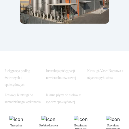
Pielęgnacja podłóg
Instrukcja pielęgnacji
Kintsugi-Vase: Naprawa z
żwirowych i
nawierzchni żwirowej
użyciem pyłu złota
epoksydowych
Zestawy Kintsugi do
Klarne płyny do stołów z
samodzielnego wykonania
żywicy epoksydowej
Trustpilot
Szybka dostawa
Bezpieczne
Uczynione
transakcje
bezpiecznym