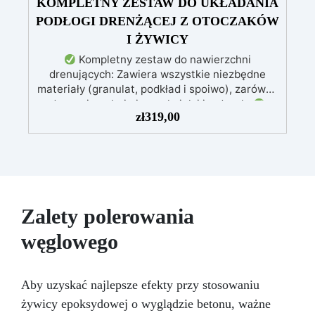
KOMPLETNY ZESTAW DO UKŁADANIA
PODŁOGI DRENŻĄCEJ Z OTOCZAKÓW
I ŻYWICY
Kompletny zestaw do nawierzchni
drenujących: Zawiera wszystkie niezbędne
materiały (granulat, podkład i spoiwo), zarówno
do powierzchni pieszych, jak i jezdnych.
zł
319,00
Łatwy w aplikacji: Szczegółowe instrukcje
zapewniają doskonałe rezultaty, nawet bez
doświadczenia, z bezpłatną pomocą
wideo/telefoniczną.
Ekonomiczny i szybki:
Odnawia powierzchnie przy minimalnym
koszcie, unikając kosztownych prac
naprawczych, w zaledwie 24 godziny.
Zalety polerowania
Wszechstronny i personalizowany: Nadaje się
węglowego
do betonu, cementu, starych nawierzchni i
ziemi utwardzonej (po wcześniejszej
konsultacji).
Żywice odporne na upływ
czasu: Nowoczesne żywice gwarantują
Aby uzyskać najlepsze efekty przy stosowaniu
odporność na ścieranie i stabilność koloru
żywicy epoksydowej o wyglądzie betonu, ważne
przez wiele lat.