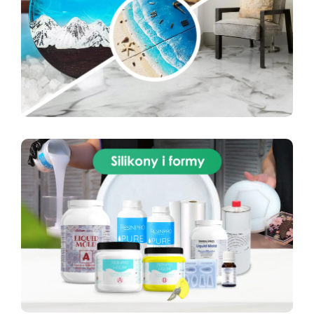
(przeźroczystą) z częścią B (przeźroczystą) w
proporcji 1:1 wagowo. Na przykład 100 g części
A z 100 g części B. Użyj precyzyjnej wagi.
Naczynie do mieszania: Czyste, suche i wolne
od tłuszczu. Mieszanie: Mieszaj powoli czystą
szpatułką, zbierając mieszankę z boków i dna
naczynia, aby uzyskać jednorodną masę. Unikaj
powstawania pęcherzyków powietrza.
Wlewanie: Wlej silikon powoli z jednego punktu,
pozwalając materiałowi naturalnie wypełnić
formę bez powietrza. Odpowietrzanie
(opcjonalnie): Dla bardzo drobnych detali
zaleca się użycie komory próżniowej.
Utwardzanie: Przy 25 °C czas pracy ok. 30–40
minut, następnie pozostaw do utwardzenia.
Wyjmowanie i pielęgnacja formy: Po całkowitym
utwardzeniu delikatnie wyjmij model z formy.
Formy myj letnią wodą z delikatnym mydłem.
Przechowuj w suchym, chłodnym miejscu z dala
od światła słonecznego. Aby przedłużyć
żywotność formy, stosuj olej silikonowy po
każdym użyciu. Dodatkowe wskazówki: