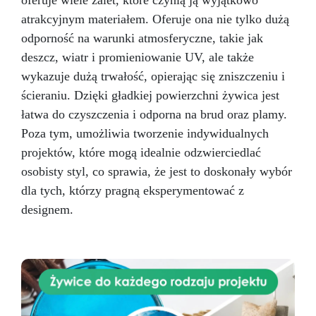
oferuje wiele zalet, które czynią ją wyjątkowo
tworzenia unikatowych i profesjonalnych
atrakcyjnym materiałem. Oferuje ona nie tylko dużą
projektów. Tabela zastosowań Branża
Zastosowania Twardość Shore A Linia
odporność na warunki atmosferyczne, takie jak
produktów Rękodzieło i modelarstwo
deszcz, wiatr i promieniowanie UV, ale także
Jubilerstwo, miniatury, mydła i kosmetyki stałe
wykazuje dużą trwałość, opierając się zniszczeniu i
10–20 Pure Mold Sztuka i rzeźba Rzeźby,
ścieraniu. Dzięki gładkiej powierzchni żywica jest
artystyczne odlewy 20–30 Pure Mold
Budownictwo i konstrukcje Formy do betonu,
łatwa do czyszczenia i odporna na brud oraz plamy.
kamienie dekoracyjne 30 Pure Mold
Poza tym, umożliwia tworzenie indywidualnych
Prototypowanie Szybkie prototypy, części
projektów, które mogą idealnie odzwierciedlać
mechaniczne 30 Pure Mold Film i efekty
specjalne Protezy i efekty sceniczne 10 Pure
osobisty styl, co sprawia, że jest to doskonały wybór
Mold Dane techniczne: Kolor: Przeźroczysty
dla tych, którzy pragną eksperymentować z
Gęstość (g/cm³): 1,08 Lepkość (mPa·s): Część
designem.
A: 5000±1000 Część B: 4500±1000 Proporcje
mieszania (A:B): 1:1 (waga) Czas pracy (25 °C):
30–40 minut Czas utwardzania (25 °C): 3–5
godzin Twardość Shore A: 10±2 Wydłużenie (%):
450 Wytrzymałość na rozciąganie (MPa): 3,2
Instrukcje użycia i wskazówki techniczne
Przygotowanie mieszanki: Wymieszaj część A