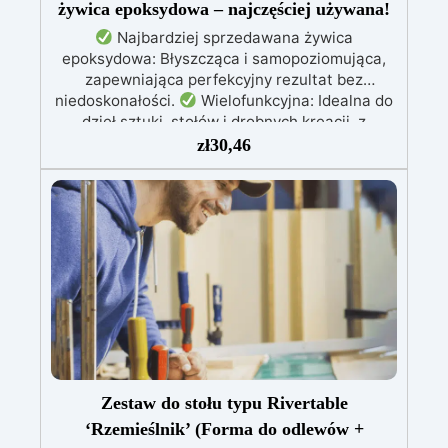
żywica epoksydowa – najczęściej używana!
Najbardziej sprzedawana żywica
epoksydowa: Błyszcząca i samopoziomująca,
zapewniająca perfekcyjny rezultat bez
niedoskonałości.
Wielofunkcyjna: Idealna do
dzieł sztuki, stołów i drobnych kreacji, z
możliwością wylewania od 1 mm do 2 cm.
zł
30,46
Odporna na zarysowania i promieniowanie UV:
Gwarantuje trwałe, intensywne i nienaruszone
prace, które nie żółkną z biegiem czasu.
Niska lepkość i formuła przeciwbąbelkowa: Dla
perfekcyjnych rezultatów, idealna do wlewania
do form i zatapiania.
Certyfikowana jako
bezpieczna po utwardzeniu: Bezpieczna w
kontakcie ze skórą, wolna od BPA i VoC,
zapewniając bezpieczeństwo i wysoką jakość.
Zestaw do stołu typu Rivertable
‘Rzemieślnik’ (Forma do odlewów +