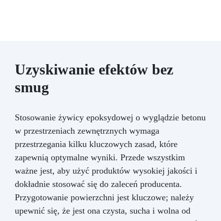
Zalecana grubość ścianek: Małe formy: co
najmniej 5 mm Duże formy: stosuj ramkę
usztywniającą z gipsu lub żywicy Materiały
kompatybilne: Żywice epoksydowe, poliuretan,
gips, cement, wosk, mydło i inne materiały
stałe. Ograniczenia: Nie nadaje się do form
Uzyskiwanie efektów bez
narażonych na temperatury powyżej +250 °C
oraz na agresywne chemikalia niekompatybilne
smug
z silikonem.
Stosowanie żywicy epoksydowej o wyglądzie betonu
w przestrzeniach zewnętrznych wymaga
przestrzegania kilku kluczowych zasad, które
zapewnią optymalne wyniki. Przede wszystkim
ważne jest, aby użyć produktów wysokiej jakości i
dokładnie stosować się do zaleceń producenta.
Przygotowanie powierzchni jest kluczowe; należy
upewnić się, że jest ona czysta, sucha i wolna od