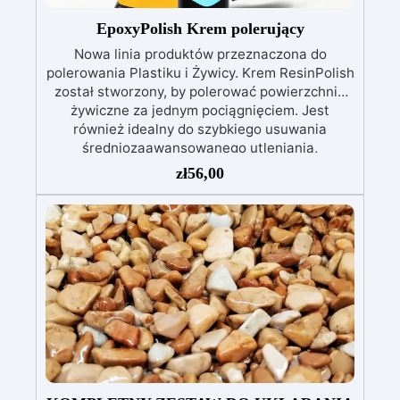
574/2014 – Oznakowanie CE zgodnie z normą
EN 1504-2 oraz odpowiednią Deklaracją
EpoxyPolish Krem polerujący
Właściwości Użytkowych (DoP).
Nowa linia produktów przeznaczona do
polerowania Plastiku i Żywicy. Krem ResinPolish
został stworzony, by polerować powierzchnie
żywiczne za jednym pociągnięciem. Jest
również idealny do szybkiego usuwania
średniozaawansowanego utleniania,
delikatnych zadrapań, skaz i innych drobnych
zł
56,00
defektów na żywicznej powierzchni. Ten krem
usuwa defekty pozostawione przez środki
ścierne o ziarnistości P1500 lub mniejszej i
pozostawia wspaniałe wykończenie
pozbawione niedoskonałości nawet na
ciemniejszych żelkotach, które mogą sprawiać
więcej trudności.