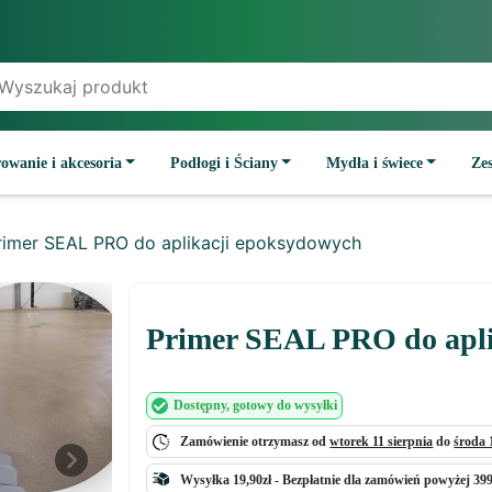
owanie i akcesoria
Podłogi i Ściany
Mydła i świece
Ze
rimer SEAL PRO do aplikacji epoksydowych
Primer SEAL PRO do apli
Dostępny
, gotowy do wysyłki
Zamówienie otrzymasz od
wtorek 11 sierpnia
do
środa 
Next
Wysyłka 19,90zł -
Bezpłatnie
dla zamówień powyżej 399