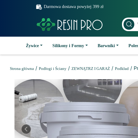
Darmowa dostawa powyżej 399 zł
Żywice
Silikony i Formy
Barwniki
Poler
/
/
/
/ P
Strona główna
Podłogi i Ściany
ZEWNĄTRZ I GARAŻ
Podkład
Previous