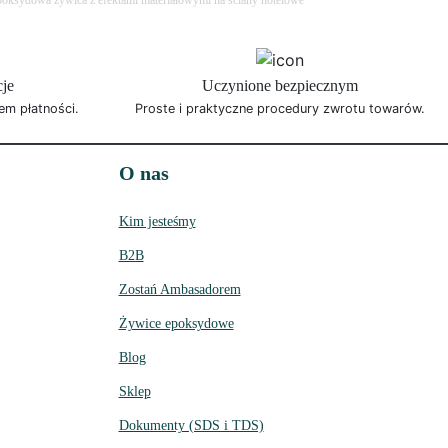
oksydowa żywica z efektami materiałowymi na ściany hotelowe
cje
Uczynione bezpiecznym
em płatności.
Proste i praktyczne procedury zwrotu towarów.
O nas
Kim jesteśmy
B2B
Zostań Ambasadorem
Żywice epoksydowe
Blog
Sklep
Dokumenty (SDS i TDS)