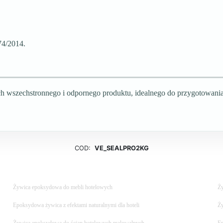
74/2014.
h wszechstronnego i odpornego produktu, idealnego do przygotowania
COD:
VE_SEALPRO2KG
Żywica epoksydowa do mebli hotelowych
Ży
Epoksydowa żywica z efektami naturalnymi dla hoteli
Ży