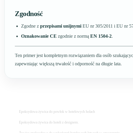
Zgodność
Zgodne z
przepisami unijnymi
EU nr 305/2011 i EU nr 5
Oznakowanie CE
zgodnie z normą
EN 1504-2
.
Ten primer jest kompletnym rozwiązaniem dla osób szukającyc
zapewniając większą trwałość i odporność na długie lata.
Epoksydowa żywica do powłok w hotelowych holach
Epoksydowa żywica do hoteli z designem.