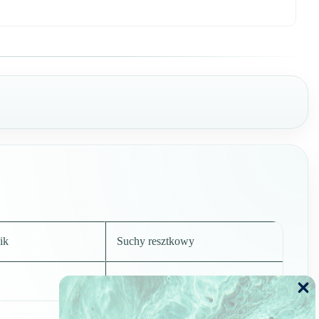
ik
Suchy resztkowy
50% v/v