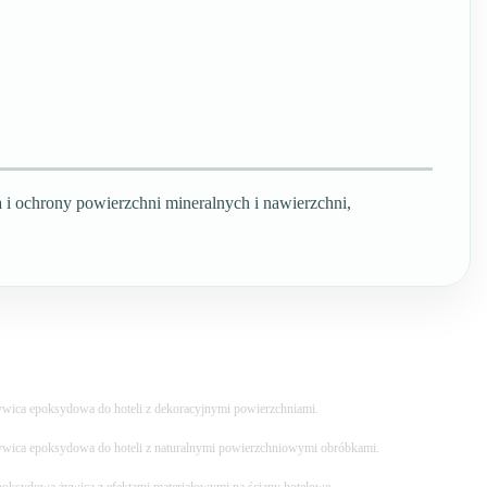
 i ochrony powierzchni mineralnych i nawierzchni,
wica epoksydowa do hoteli z dekoracyjnymi powierzchniami.
wica epoksydowa do hoteli z naturalnymi powierzchniowymi obróbkami.