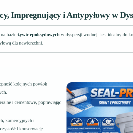
y, Impregnujący i Antypyłowy w Dys
 na bazie
żywic epoksydowych
w dyspersji wodnej. Jest idealny do k
yłową dla nawierzchni.
zepność kolejnych powłok
ych.
neralne i cementowe, poprawiając
h, komercyjnych i
zystość i konserwację.