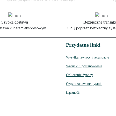
Żywica epoksydowa do ścian hotelowych malowalnych.
Ep
Szybka dostawa
Bezpieczne transak
stawa kurierem ekspresowym
Kupuj poprzez bezpieczny syst
Przydatne linki
Wysyłka, zwroty i refundacje
Warunki i postanowienia
Obliczanie żywicy
Często zadawane pytania
Łączność