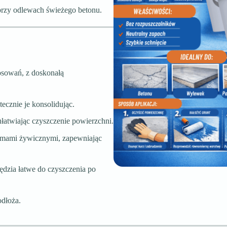
przy odlewach świeżego betonu.
osowań, z doskonałą
tecznie je konsolidując.
 ułatwiając czyszczenie powierzchni.
temami żywicznymi, zapewniając
zędzia łatwe do czyszczenia po
dłoża.