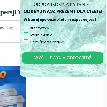
ODPOWIEDZ NA PYTANIE I
ODKRYJ NASZ PREZENT DLA CIEBIE!
persji Wodnej
W której społeczności się rozpoznajesz?
Kreatywność
onsolidacji, ochrony i przygotowania powierzchni do kolejnych
Rzemieślnicy
Firmy/Profesjonaliści
WYŚLIJ SWOJĄ ODPOWIEDŹ