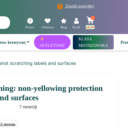
Znajdź przesyłkę!
0
Pomoc
Ulubione
Blog
Profil
zł
0,00
KLASA
staw kreatywny
Prz
OUTLETOWE
MISTRZOWSKA
inst scratching labels and surfaces
ing: non-yellowing protection
and surfaces
12 sierpnia
.