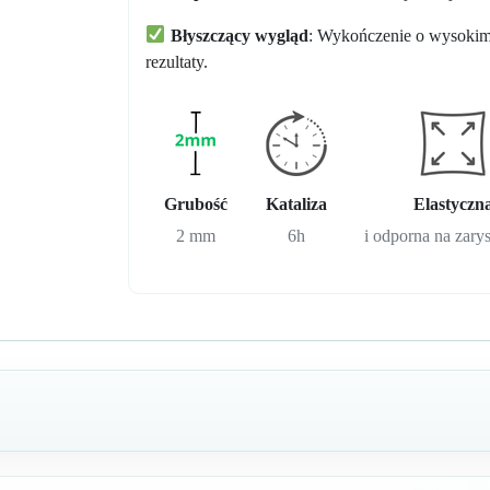
Błyszczący wygląd
: Wykończenie o wysokim 
rezultaty.
Grubość
Kataliza
Elastyczn
2 mm
6h
i odporna na zar