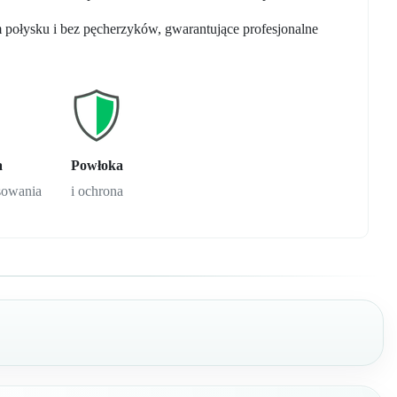
połysku i bez pęcherzyków, gwarantujące profesjonalne
a
Powłoka
ysowania
i ochrona