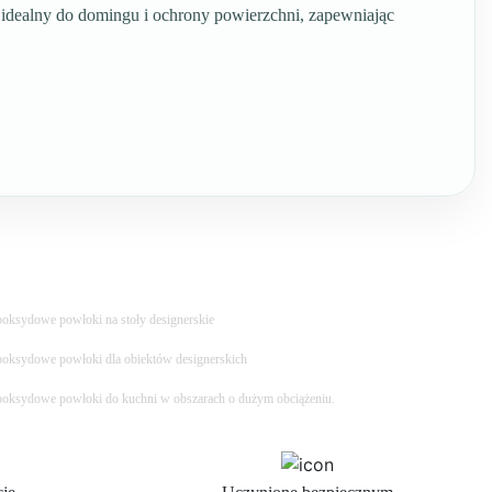
 idealny do domingu i ochrony powierzchni, zapewniając
oksydowe powłoki na stoły designerskie
oksydowe powłoki dla obiektów designerskich
oksydowe powłoki do kuchni w obszarach o dużym obciążeniu.