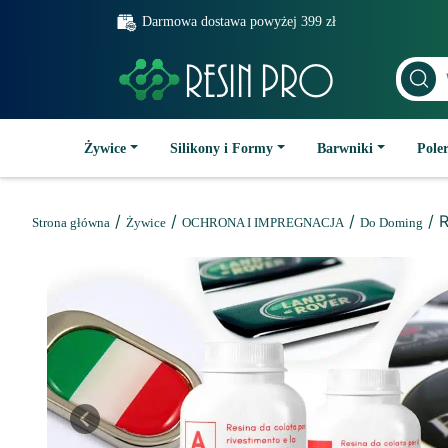
Darmowa dostawa powyżej 399 zł
Żywice
Silikony i Formy
Barwniki
Poler
/
/
/
/ R
Strona główna
Żywice
OCHRONA I IMPREGNACJA
Do Doming
Previous