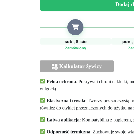
against
Dodaj d
scratching
labels
and
surfaces
sob., 8. sie
pon., 
Zamówiony
Za
Kalkulator żywicy
Pełna ochrona
: Pokrywa i chroni naklejki, me
wilgocią.
Elastyczna i trwała
: Tworzy przezroczystą p
również do etykiet przeznaczonych do użytku na 
Łatwa aplikacja
: Kompatybilna z papierem, 
Odporność termiczna
: Zachowuje swoje wła