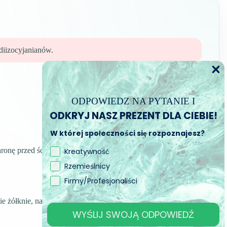
diizocyjanianów.
ODPOWIEDZ NA PYTANIE I
ODKRYJ NASZ PREZENT DLA CIEBIE!
W której społeczności się rozpoznajesz?
ronę przed ścieraniem, zadrapaniami i wilgocią
Kreatywność
Rzemieślnicy
Firmy/Profesjonaliści
 żółknie, nawet po wielu latach, i pochłania zadrapania.
WYŚLIJ SWOJĄ ODPOWIEDŹ