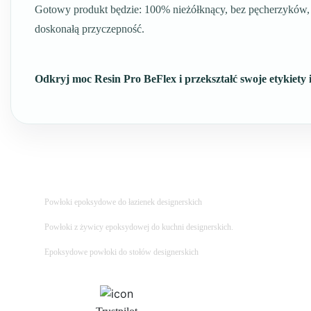
Gotowy produkt będzie: 100% nieżółknący, bez pęcherzyków, o
doskonałą przyczepność.
Odkryj moc Resin Pro BeFlex i przekształć swoje etykiety i
Powłoki epoksydowe do łazienek designerskich
Powłoki z żywicy epoksydowej do kuchni designerskich.
Epoksydowe powłoki do stołów designerskich