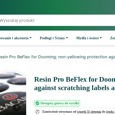
owanie i akcesoria
Podłogi i Ściany
Mydła i świece
Ze
esin Pro BeFlex for Dooming: non-yellowing protection aga
Resin Pro BeFlex for Doom
against scratching labels 
Dostępny
, gotowy do wysyłki
Next
Zamówienie otrzymasz od
wtorek 11 sierpnia
do
środa 