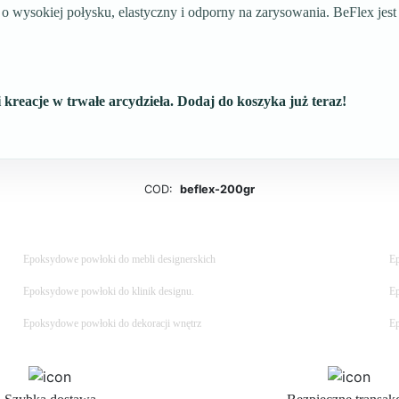
 wysokiej połysku, elastyczny i odporny na zarysowania. BeFlex jest
 kreacje w trwałe arcydzieła. Dodaj do koszyka już teraz!
COD:
beflex-200gr
Epoksydowe powłoki do mebli designerskich
Ep
Epoksydowe powłoki do klinik designu.
Ep
Epoksydowe powłoki do dekoracji wnętrz
Ep