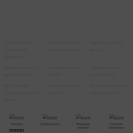
Naprawa pęknięć na
Naprawa uszkodzeń na
Wypełniacz szczelin do
powierzchniach
zniszczonym parkiecie
drewna
drewnianych
Wypełniacz szczelin do
Wypełnianie drewna w
Wypełnianie sęków w
mebli drewnianych
stylu DIY
twardym drewnie
łatwe i skuteczne
Koloryzowanie szpachli
Barwienie na zamówienie
malowanie szpachli do
do drewna
szpachli do drewna
drewna
Trustpilot
Szybka dostawa
Bezpieczne
Uczynione
transakcje
bezpiecznym