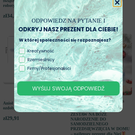
świątecznych i świec własnej
żywicę epoksydową
roboty (6 cm)
zł
21,12
-31%
zł
34,24
ODPOWIEDZ NA PYTANIE I
ODKRYJ NASZ PREZENT DLA CIEBIE!
W sprzedaży
W której społeczności się rozpoznajesz?
Kreatywność
Rzemieślnicy
Firmy/Profesjonaliści
WYŚLIJ SWOJĄ ODPOWIEDŹ
Anioł z sercem na świąteczne
ozdoby DIY
ZESTAW NA BOŻE
zł
29,91
NARODZENIE DO
SAMODZIELNEGO
PRZEDSIĘWZIĘCIA W DOMU
– najlepszy prezent dla Niej