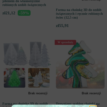
jeleniem do własnoręcznie
robionych ozdób świątecznych
Forma na choinkę 3D do ozdób
zł
21,12
-59%
świątecznych i ręcznie robionych
świec (12,5 cm)
zł
55,91
W sprzedaży
Forma na choinkę 3D do ozdób
Drewniany szablon choinki na