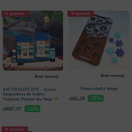
W sprzedaży
W sprzedaży
Forma płatka śniegu
KIT ŚWIĄTECZNY – Żywica
Epoksydowa do Stołów:
zł
42,29
-27%
Najlepszy Prezent dla Niego
zł
607,97
-22%
W sprzedaży