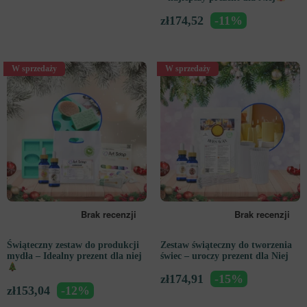
zł
174,52
-11%
W sprzedaży
W sprzedaży
Świąteczny zestaw do produkcji
Zestaw świąteczny do tworzenia
mydła – Idealny prezent dla niej
świec – uroczy prezent dla Niej
zł
174,91
-15%
zł
153,04
-12%