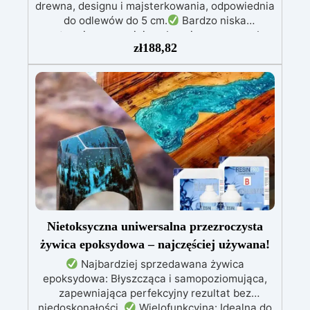
drewna, designu i majsterkowania, odpowiednia
do odlewów do 5 cm.
Bardzo niska
egzotermia zapewniająca bezpieczną pracę bez
zł
188,82
przegrzewania.
Odporna na zarysowania i
żółknięcie dzięki filtrom UV i wysokiej jakości
mechanicznej.
Niska lepkość, eliminująca
pęcherzyki powietrza i zapewniająca gładkie
wykończenie.
Bezpieczna i nietoksyczna,
wolna od BPA/VOC, certyfikowana do
długotrwałego kontaktu ze skórą.
Nietoksyczna uniwersalna przezroczysta
żywica epoksydowa – najczęściej używana!
Najbardziej sprzedawana żywica
epoksydowa: Błyszcząca i samopoziomująca,
zapewniająca perfekcyjny rezultat bez
niedoskonałości.
Wielofunkcyjna: Idealna do