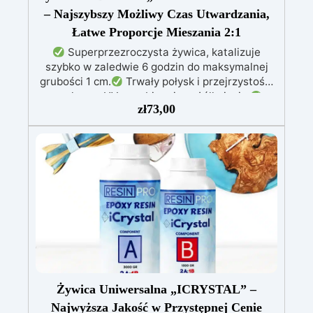
– Najszybszy Możliwy Czas Utwardzania,
Łatwe Proporcje Mieszania 2:1
Superprzezroczysta żywica, katalizuje
szybko w zaledwie 6 godzin do maksymalnej
grubości 1 cm.
Trwały połysk i przejrzystość,
z ochroną UV zapobiegającą żółknięciu.
zł
73,00
Bezpieczna, certyfikowana BPA Free, bez
rozpuszczalników i bezzapachowa,
wyprodukowana w 100% we Włoszech.
Łatwa
w użyciu (stosunek 2:1) i obróbce, o niskiej
lepkości, co zmniejsza powstawanie
pęcherzyków powietrza.
Idealna do biżuterii,
małych odlewów, dekoracji i szybkiej
prototypizacji.
Żywica Uniwersalna „ICRYSTAL” –
Najwyższa Jakość w Przystępnej Cenie