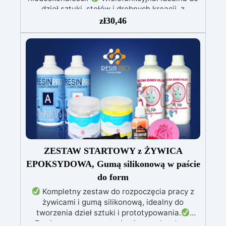
dzieł sztuki, stołów i drobnych kreacji, z
możliwością wylewania od 1 mm do 2 cm.
zł
30,46
Odporna na zarysowania i promieniowanie UV:
Gwarantuje trwałe, intensywne i nienaruszone
prace, które nie żółkną z biegiem czasu.
Niska lepkość i formuła przeciwbąbelkowa: Dla
perfekcyjnych rezultatów, idealna do wlewania
do form i zatapiania.
Certyfikowana jako
bezpieczna po utwardzeniu: Bezpieczna w
kontakcie ze skórą, wolna od BPA i VoC,
zapewniając bezpieczeństwo i wysoką jakość.
ZESTAW STARTOWY z ŻYWICA
EPOKSYDOWA, Gumą silikonową w paście
do form
Kompletny zestaw do rozpoczęcia pracy z
żywicami i gumą silikonową, idealny do
tworzenia dzieł sztuki i prototypowania.
Zawiera przezroczystą żywicę epoksydową