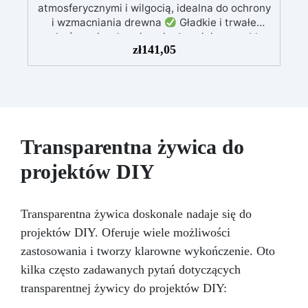
atmosferycznymi i wilgocią, idealna do ochrony
i wzmacniania drewna
Gładkie i trwałe
wykończenie, chroniące i odnawiające meble,
zł
141,05
łodzie oraz struktury drewniane
Stabilizacja
drewna bez pęcherzyków powietrza, doskonała
do napraw i trwałych renowacji
Wysoka
odporność chemiczna i mechaniczna, łatwa do
pomalowania na potrzeby kreatywnych i
wytrzymałych projektów
Odpowiednia do
różnych powierzchni, w tym włókna szklanego i
Transparentna żywica do
metalu, łatwa w użyciu (stosunek 2:1)
projektów DIY
Transparentna żywica doskonale nadaje się do
projektów DIY. Oferuje wiele możliwości
zastosowania i tworzy klarowne wykończenie. Oto
kilka często zadawanych pytań dotyczących
transparentnej żywicy do projektów DIY: