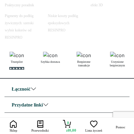
Praktyczny poradnik
efekt 3D
Pigmenty do podłóg
Niskie koszty podłóg
żywicznych: szeroki
epoksydowych
wybór kolorów od
RESINPRO
RESINPRO
Trustpilot
Szybka dostawa
Bezpieczne
Uczynione
transakcje
bezpiecznym
Łączność
Przydatne linki
O nas
0
Pomoc
zł
0,00
Sklep
Przewodniki
Lista życzeń