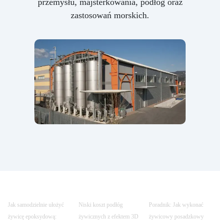
przemysłu, majsterkowania, podłóg oraz
zastosowań morskich.
Jak samodzielnie ułożyć
Niski koszt podłóg
Poradnik: Jak wykonać
żywicę epoksydową:
żywicznych z efektem 3D
żywicowy posadzkowy