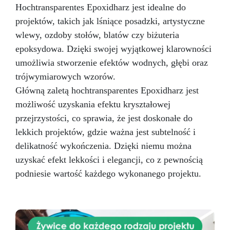
podłóg: – garażowe podłogi epoksydowe –
Hochtransparentes Epoxidharz jest idealne do
fabryczne podłogi epoksydowe – domowe
projektów, takich jak lśniące posadzki, artystyczne
podłogi epoksydowe 3D – kwasoodporne
podłogi epoksydowe Zastosowanie: –
wlewy, ozdoby stołów, blatów czy biżuteria
garażowe podłogi epoksydowe, fabryczne
epoksydowa. Dzięki swojej wyjątkowej klarowności
podłogi epoksydowe, domowe podłogi
umożliwia stworzenie efektów wodnych, głębi oraz
epoksydowe 3D, podłogi biurowe,
trójwymiarowych wzorów.
kwasoodporne podłogi epoksydowe; – dzieła
sztuki, tworzenie obiektów artystycznych
Główną zaletą hochtransparentes Epoxidharz jest
(obrazy, panele, itp.) techniką “fluid-art”; –
możliwość uzyskania efektu kryształowej
pokrycie powierzchni, przedmiotów i mebli, by
przejrzystości, co sprawia, że jest doskonałe do
kolor nabrał głębi i blasku; – betonowe blaty
kuchenne; – tworzenie efektu 3D między innymi
lekkich projektów, gdzie ważna jest subtelność i
na wydrukach, zdjęciach i obrazach; –
delikatność wykończenia. Dzięki niemu można
utrwalanie wypełniaczy (elementy dekoracyjne,
uzyskać efekt lekkości i elegancji, co z pewnością
szkło, kamień, kwarc, itd.) – stworzenie idealnie
podniesie wartość każdego wykonanego projektu.
przezroczystej warstwy ochronnej na Twoich
projektach.