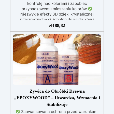
kontrolę nad kolorami i zapobiec
przypadkowemu mieszaniu kolorów
Niezwykłe efekty 3D dzięki krystalicznej
przezroczystości, idealne do wydruków i
obrazów
Nie kapie: wszechstronna aplikacja
zł
188,82
na powierzchniach pochylonych, pionowych lub
zakrzywionych, idealna do malowania i powłok
Odporna na wilgoć, z błyszczącą i ochronną
powierzchnią, odpowiednia do każdego
środowiska
Bezpieczna i bezzapachowa,
wolna od rozpuszczalników i BPA, idealna do
komfortowej i przyjemnej pracy
Żywica do Obróbki Drewna
„EPOXYWOOD” – Utwardza, Wzmacnia i
Stabilizuje
Zaawansowana ochrona przed warunkami