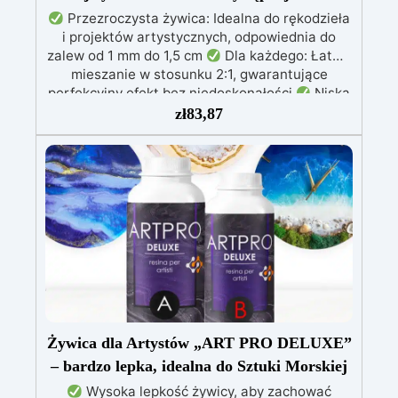
Przezroczysta żywica: Idealna do rękodzieła
i projektów artystycznych, odpowiednia do
zalew od 1 mm do 1,5 cm
Dla każdego: Łatwe
mieszanie w stosunku 2:1, gwarantujące
perfekcyjny efekt bez niedoskonałości
Niska
lepkość: Zapewnia odlewy bez pęcherzyków,
zł
83,87
kompatybilna z drewnem, silikonem, szkłem,
metalem i innymi materiałami
Bezpieczna po
utwardzeniu: Nietoksyczna, bezpieczna dla
skóry, wolna od BPA i rozpuszczalników (VOC
Free)
Błyszcząca i samopoziomująca: Z
filtrami UV przeciw żółknięciu dla trwałego i
lśniącego wykończenia
Żywica dla Artystów „ART PRO DELUXE”
– bardzo lepka, idealna do Sztuki Morskiej
Wysoka lepkość żywicy, aby zachować