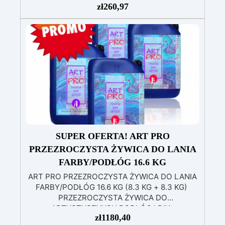
zł
260,97
(800g) do wlewania, możliwą do barwienia
według uznania.
Zawiera białą żywicę
poliuretanową (1000g), którą można barwić
według uznania i ma szybki czas utwardzania
(30 minut).
Guma silikonowa w paście
(500g), łatwa do użycia z proporcją mieszania
1:1, idealna do tworzenia niestandardowych
form.
W zestawie: pasta barwiąca,
wielokrotnego użytku forma silikonowa oraz
rękawice nitrilowe.
SUPER OFERTA! ART PRO
PRZEZROCZYSTA ŻYWICA DO LANIA
FARBY/PODŁÓG 16.6 KG
ART PRO PRZEZROCZYSTA ŻYWICA DO LANIA
FARBY/PODŁÓG 16.6 KG (8.3 KG + 8.3 KG)
PRZEZROCZYSTA ŻYWICA DO
ARTYSTYCZNYCH PODŁÓG I DIY
zł
1180,40
Wysokowydajna przezroczysta żywica to