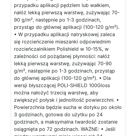
przypadku aplikacji pędzlem lub wałkiem,
nałóż lekką pierwszą warstwę, zużywając 70-
90 g/m², następnie po 1-3 godzinach,
przystąp do głównej aplikacji (100-120 g/m²).
• W przypadku aplikacji natryskowej zaleca
się rozcieńczenie mieszanki odpowiednim
rozcieńczalnikiem Polishield w 10-15%, w
zależności od pożądanej płynności: nałóż
lekką pierwszą warstwę, zużywając 70-90
g/m², następnie po 1-3 godzinach, przystąp
do głównej aplikacji (100-120 g/m²). • Dla
wersji błyszczącej POLI-SHIELD 100Gloss
można nałożyć trzecią warstwę, aby
zwiększyć połysk i jednolitość powierzchni. •
Powierzchnia będzie sucha w dotyku po około
3 godzinach, gotowa do użytku po 24
godzinach, a maksymalna twardość zostanie
osiągnięta po 72 godzinach. WAŻNE: • Jeśli