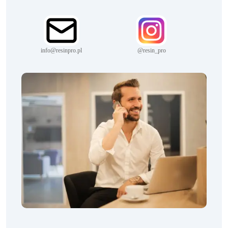
info@resinpro.pl
@resin_pro