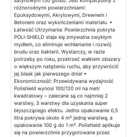
satynowym (30 gloss). Jest kompatybilny z
różnorodnymi powierzchniami:
Epoksydowymi, Akrylowymi, Drewnem i
Betonem oraz wykończeniami materiału. •
Łatwość Utrzymania: Powierzchnia pokryta
POLI-SHIELD staje się zmywalna zwykłym
mydłem, co eliminuje wchłanianie i rozwój
brudu oraz bakterii. Wystarczy, w razie
potrzeby po roku, przetrzeć wałkiem obszary
o większym natężeniu ruchu, aby przywrócić
jej blask jak pierwszego dnia! •
Ekonomiczność: Przewidywana wydajność
Polishield wynosi 100/120 ml na metr
kwadratowy – zalecane są co najmniej 2
warstwy, 3 warstwy dla uzyskania super
błyszczącego efektu. Jedno opakowanie 0,5
litra pokrywa około 4 m² jedną warstwą, a
opakowanie 100 g do 1 m². Polishield aplikuje
się na powierzchnie przygotowane przez