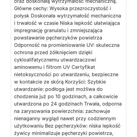
oraz doskonałą wytrzymałość mechaniczną.
Główne cechy: Wysoka przezroczystość i
połysk Doskonała wytrzymałość mechaniczna
i trwałość w czasie Niska lepkość ułatwiająca
impregnację granulatu i zmniejszająca
powstawanie pęcherzyków powietrza
Odporność na promieniowanie UV: skuteczna
ochrona przed żółknięciem dzięki
cykloalifatycznemu utwardzaczowi
aminowemu i filtrom UV Certyfikat
nietoksyczności po utwardzeniu, bezpieczne
w kontakcie ze skórą Korzyści: Szybkie
utwardzanie: podłoga jest możliwa do
chodzenia już po 10 godzinach, a całkowicie
utwardzona po 24 godzinach Trwała, odporna
na zarysowania powierzchnia: zachowuje
nienaganny wygląd nawet przy codziennym
użytkowaniu Bez pęcherzyków: niska lepkość
żywicy minimalizuje pęcherzyki powietrza,