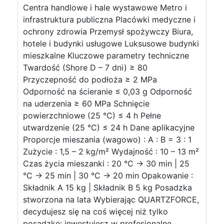
Centra handlowe i hale wystawowe Metro i
infrastruktura publiczna Placówki medyczne i
ochrony zdrowia Przemysł spożywczy Biura,
hotele i budynki usługowe Luksusowe budynki
mieszkalne Kluczowe parametry techniczne
Twardość (Shore D – 7 dni) ≥ 80
Przyczepność do podłoża ≥ 2 MPa
Odporność na ścieranie ≤ 0,03 g Odporność
na uderzenia ≥ 60 MPa Schnięcie
powierzchniowe (25 °C) ≤ 4 h Pełne
utwardzenie (25 °C) ≤ 24 h Dane aplikacyjne
Proporcje mieszania (wagowo) : A : B = 3 : 1
Zużycie : 1,5 – 2 kg/m² Wydajność : 10 – 13 m²
Czas życia mieszanki : 20 °C → 30 min | 25
°C → 25 min | 30 °C → 20 min Opakowanie :
Składnik A 15 kg | Składnik B 5 kg Posadzka
stworzona na lata Wybierając QUARTZFORCE,
decydujesz się na coś więcej niż tylko
posadzkę: inwestujesz w profesjonalne,