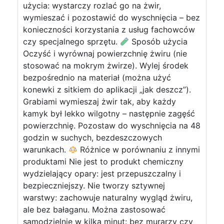
użycia: wystarczy rozlać go na żwir,
wymieszać i pozostawić do wyschnięcia – bez
konieczności korzystania z usług fachowców
czy specjalnego sprzętu.
Sposób użycia
Oczyść i wyrównaj powierzchnię żwiru (nie
stosować na mokrym żwirze). Wylej środek
bezpośrednio na materiał (można użyć
konewki z sitkiem do aplikacji „jak deszcz”).
Grabiami wymieszaj żwir tak, aby każdy
kamyk był lekko wilgotny – następnie zagęść
powierzchnię. Pozostaw do wyschnięcia na 48
godzin w suchych, bezdeszczowych
warunkach.
Różnice w porównaniu z innymi
produktami Nie jest to produkt chemiczny
wydzielający opary: jest przepuszczalny i
bezpieczniejszy. Nie tworzy sztywnej
warstwy: zachowuje naturalny wygląd żwiru,
ale bez bałaganu. Można zastosować
samodzielnie w kilka minut: bez murarzy czy