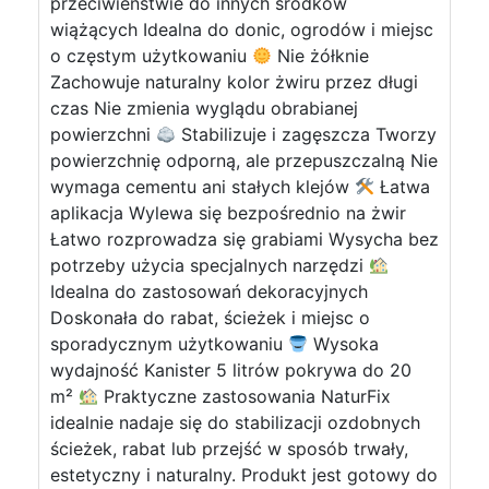
przeciwieństwie do innych środków
wiążących Idealna do donic, ogrodów i miejsc
o częstym użytkowaniu
Nie żółknie
Zachowuje naturalny kolor żwiru przez długi
czas Nie zmienia wyglądu obrabianej
powierzchni
Stabilizuje i zagęszcza Tworzy
powierzchnię odporną, ale przepuszczalną Nie
wymaga cementu ani stałych klejów
Łatwa
aplikacja Wylewa się bezpośrednio na żwir
Łatwo rozprowadza się grabiami Wysycha bez
potrzeby użycia specjalnych narzędzi
Idealna do zastosowań dekoracyjnych
Doskonała do rabat, ścieżek i miejsc o
sporadycznym użytkowaniu
Wysoka
wydajność Kanister 5 litrów pokrywa do 20
m²
Praktyczne zastosowania NaturFix
idealnie nadaje się do stabilizacji ozdobnych
ścieżek, rabat lub przejść w sposób trwały,
estetyczny i naturalny. Produkt jest gotowy do