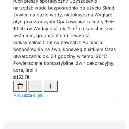
ruch pieszy sporadyczny Czyszczenie
narzędzi: wodą bezpośrednio po użyciu Skład:
żywica na bazie wody, nietoksyczna Wygląd:
płyn przezroczysty Opakowania: kanistry 1–5–
10 litrów Wydajność: ok. 1 m² na kanister (żwir
5–25 mm, grubość 2 cm) Trwałość:
maksymalnie 5 lat na zewnątrz Aplikacja:
bezpośrednio na żwir, konewką z sitkiem Czas
utwardzania: ok. 24 godziny w temp. 20°C
Powierzchnie kompatybilne: żwir dekoracyjny,
kora, lapilli
zł
152,78
Visualizza di più →